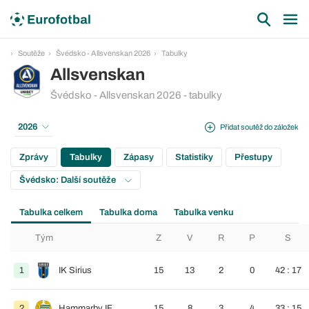
Soutěže
Švédsko - Allsvenskan 2026
Tabulky
Allsvenskan
Švédsko - Allsvenskan 2026 - tabulky
2026
Přidat soutěž do záložek
Zprávy
Tabulky
Zápasy
Statistiky
Přestupy
Švédsko: Další soutěže
Tabulka celkem
Tabulka doma
Tabulka venku
Tým
Z
V
R
P
S
1
IK Sirius
15
13
2
0
42 : 17
2
Hammarby IF
15
8
3
4
33 : 15