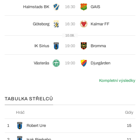
Halmstads BK
16:30
GAIS
Göteborg
16:30
Kalmar FF
10.08.
IK Sirius
19:00
Bromma
Västerås
19:00
Djurgården
Kompletní výsledky
TABULKA STŘELCŮ
Hráč
Góly
1
Robert Ure
15
2
Isak Bjerkebo
11