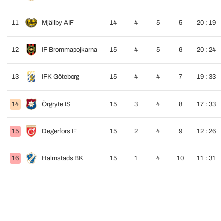
11
Mjällby AIF
14
4
5
5
20 : 19
12
IF Brommapojkarna
15
4
5
6
20 : 24
13
IFK Göteborg
15
4
4
7
19 : 33
14
Örgryte IS
15
3
4
8
17 : 33
15
Degerfors IF
15
2
4
9
12 : 26
16
Halmstads BK
15
1
4
10
11 : 31