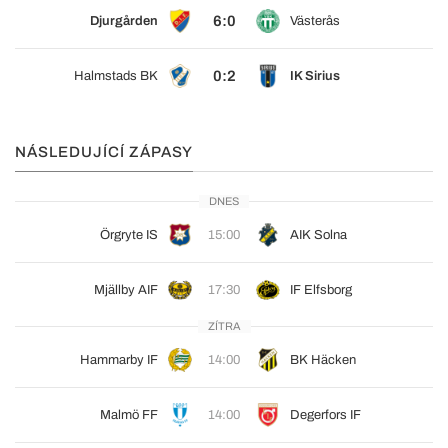
6:0
Djurgården
Västerås
0:2
Halmstads BK
IK Sirius
NÁSLEDUJÍCÍ ZÁPASY
DNES
Örgryte IS
15:00
AIK Solna
Mjällby AIF
17:30
IF Elfsborg
ZÍTRA
Hammarby IF
14:00
BK Häcken
Malmö FF
14:00
Degerfors IF