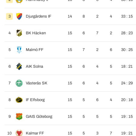
3
Djurgårdens IF
14
8
2
4
33 : 15
4
BK Häcken
15
6
7
2
28 : 23
5
Malmö FF
15
7
2
6
30 : 25
6
AIK Solna
15
6
4
5
18 : 21
7
Västerås SK
15
6
4
5
24 : 29
8
IF Elfsborg
15
5
6
4
20 : 18
9
GAIS Göteborg
15
5
5
5
19 : 15
10
Kalmar FF
15
5
3
7
19 : 21