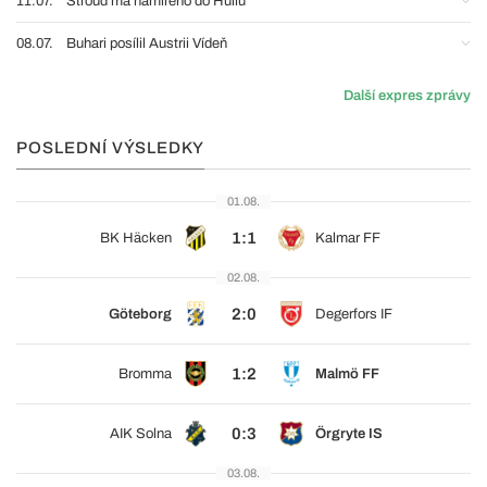
11.07.
Stroud má namířeno do Hullu
08.07.
Buhari posílil Austrii Vídeň
Další expres zprávy
POSLEDNÍ VÝSLEDKY
01.08.
1:1
BK Häcken
Kalmar FF
02.08.
2:0
Göteborg
Degerfors IF
1:2
Bromma
Malmö FF
0:3
AIK Solna
Örgryte IS
03.08.