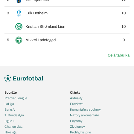
3
Erik Botheim
10
Kristian Strømland Lien
10
5
Mikkel Ladefoged
9
Celá tabulka
Soutěže
Články
Premier League
Aktuality
LaLiga
Previews
Serie A
Komentáře a souhrny
1. Bundesliga
Názory a komentáře
Ligue 1
Fejetony
Chance Liga
Životopisy
Niké liga
Profily, historie