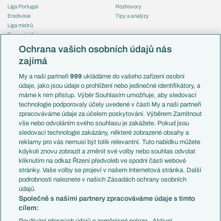
Liga Portugal
Rozhovory
Eredivisie
Tipy a analýzy
Liga mistrů
Evropská liga
Reprezentace
Konferenční liga
Česko
Ochrana vašich osobních údajů nás
Mistrovství světa
Slovensko
zajímá
Liga národů
Anglie
Francie
My a naši partneři
999
ukládáme do vašeho zařízení osobní
Témata
Itálie
údaje, jako jsou údaje o prohlížení nebo jedinečné identifikátory, a
Představení týmů MS
Německo
máme k nim přístup. Výběr Souhlasím umožňuje, aby sledovací
EuroSkauting
Španělsko
technologie podporovaly účely uvedené v části My a naši partneři
PL v kostce
Argentina
zpracováváme údaje za účelem poskytování. Výběrem Zamítnout
Evropské koeficienty
Brazílie
vše nebo odvoláním svého souhlasu je zakážete. Pokud jsou
Přestupy
sledovací technologie zakázány, některé zobrazené obsahy a
Přestupové spekulace
reklamy pro vás nemusí být tolik relevantní. Tuto nabídku můžete
Přestupy
Zranění
kdykoli znovu zobrazit a změnit své volby nebo souhlas odvolat
Zápasy
kliknutím na odkaz Řízení předvoleb ve spodní části webové
Livescore
stránky. Vaše volby se projeví v našem Internetová stránka. Další
Kluby
Tipovací soutěž
podrobnosti naleznete v našich Zásadách ochrany osobních
Arsenal FC
Fotbal TV
údajů.
Chelsea FC
Společně s našimi partnery zpracováváme údaje s tímto
Manchester United
cílem:
AC Milán
Juventus FC