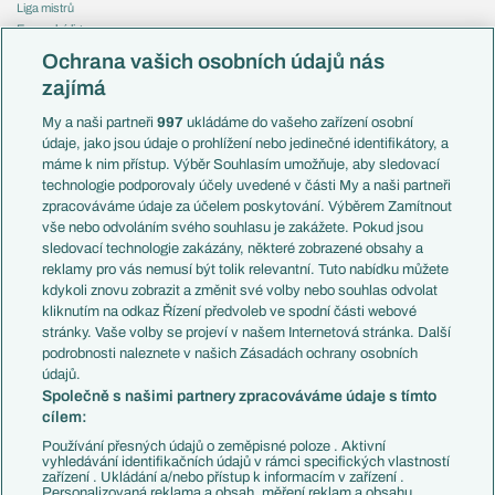
Liga mistrů
Evropská liga
Reprezentace
Konferenční liga
Česko
Ochrana vašich osobních údajů nás
Mistrovství světa
Slovensko
zajímá
Liga národů
Anglie
Francie
My a naši partneři
997
ukládáme do vašeho zařízení osobní
Témata
Itálie
údaje, jako jsou údaje o prohlížení nebo jedinečné identifikátory, a
Představení týmů MS
Německo
máme k nim přístup. Výběr Souhlasím umožňuje, aby sledovací
EuroSkauting
Španělsko
technologie podporovaly účely uvedené v části My a naši partneři
PL v kostce
Argentina
zpracováváme údaje za účelem poskytování. Výběrem Zamítnout
Evropské koeficienty
Brazílie
vše nebo odvoláním svého souhlasu je zakážete. Pokud jsou
Přestupy
sledovací technologie zakázány, některé zobrazené obsahy a
Přestupové spekulace
reklamy pro vás nemusí být tolik relevantní. Tuto nabídku můžete
Přestupy
Zranění
kdykoli znovu zobrazit a změnit své volby nebo souhlas odvolat
Zápasy
kliknutím na odkaz Řízení předvoleb ve spodní části webové
Livescore
stránky. Vaše volby se projeví v našem Internetová stránka. Další
Kluby
Tipovací soutěž
podrobnosti naleznete v našich Zásadách ochrany osobních
Arsenal FC
Fotbal TV
údajů.
Chelsea FC
Společně s našimi partnery zpracováváme údaje s tímto
Manchester United
cílem:
AC Milán
Juventus FC
Používání přesných údajů o zeměpisné poloze . Aktivní
Bayern Mnichov
vyhledávání identifikačních údajů v rámci specifických vlastností
zařízení . Ukládání a/nebo přístup k informacím v zařízení .
FC Barcelona
Personalizovaná reklama a obsah, měření reklam a obsahu,