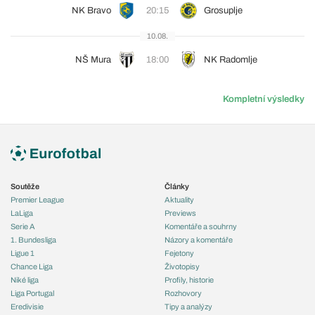
NK Bravo
20:15
Grosuplje
10.08.
NŠ Mura
18:00
NK Radomlje
Kompletní výsledky
Soutěže
Články
Premier League
Aktuality
LaLiga
Previews
Serie A
Komentáře a souhrny
1. Bundesliga
Názory a komentáře
Ligue 1
Fejetony
Chance Liga
Životopisy
Niké liga
Profily, historie
Liga Portugal
Rozhovory
Eredivisie
Tipy a analýzy