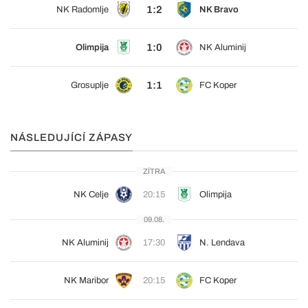
1:2
NK Radomlje
NK Bravo
1:0
Olimpija
NK Aluminij
1:1
Grosuplje
FC Koper
NÁSLEDUJÍCÍ ZÁPASY
ZÍTRA
NK Celje
20:15
Olimpija
09.08.
NK Aluminij
17:30
N. Lendava
NK Maribor
20:15
FC Koper