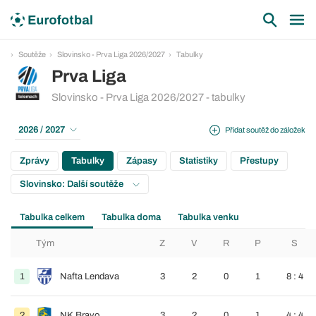
Soutěže
Slovinsko - Prva Liga 2026/2027
Tabulky
Prva Liga
Slovinsko - Prva Liga 2026/2027 - tabulky
2026 / 2027
Přidat soutěž do záložek
Zprávy
Tabulky
Zápasy
Statistiky
Přestupy
Slovinsko: Další soutěže
Tabulka celkem
Tabulka doma
Tabulka venku
Tým
Z
V
R
P
S
1
Nafta Lendava
3
2
0
1
8 : 4
2
NK Bravo
3
2
0
1
4 : 4