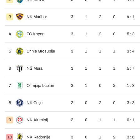
3
NK Maribor
3
1
2
0
4 : 1
4
FC Koper
3
1
2
0
5 : 3
5
Brinje Grosuplje
3
1
1
1
3 : 4
6
NŠ Mura
3
1
1
1
5 : 7
7
Olimpija Lublaň
3
1
0
2
1 : 3
8
NK Celje
2
0
2
0
3 : 3
9
NK Aluminij
2
0
1
1
0 : 1
10
NK Radomlje
3
0
1
2
3 : 6