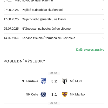
07.01.
Milič novou akvizicí Karviné
07.09.2025
Pejičič bude sbírat zkušenosti
17.08.2025
Celje zvládlo generálku na Baník
25.07.2025
N’Guessan na hostování do Liberce
14.02.2025
Karviná získala Štormana ze Slovinska
Další expres zprávy
POSLEDNÍ VÝSLEDKY
01.08.
5:2
N. Lendava
NŠ Mura
1:1
NK Celje
NK Maribor
02.08.