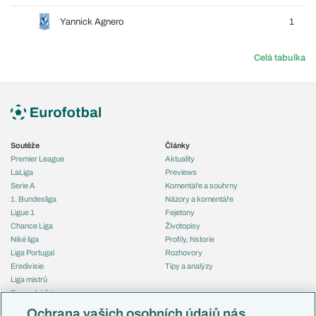
Yannick Agnero
1
Celá tabulka
Soutěže
Články
Premier League
Aktuality
LaLiga
Previews
Serie A
Komentáře a souhrny
1. Bundesliga
Názory a komentáře
Ligue 1
Fejetony
Chance Liga
Životopisy
Niké liga
Profily, historie
Liga Portugal
Rozhovory
Eredivisie
Tipy a analýzy
Liga mistrů
Evropská liga
Reprezentace
Konferenční liga
Česko
Ochrana vašich osobních údajů nás