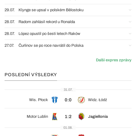
29.07.
Klynge se upsal v polském Bělostoku
28.07.
Radom zahlásil rekord u Ronalda
28.07.
López opustil po šesti letech Raków
27.07.
Čurlinov se po roce navrátil do Polska
Další expres zprávy
POSLEDNÍ VÝSLEDKY
31.07.
0:0
Wis. Płock
Widz. Łódź
1:2
Motor Lublin
Jagiellonia
01.08.