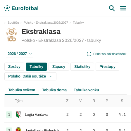
Soutěže
Polsko - Ekstraklasa 2026/2027
Tabulky
Ekstraklasa
Polsko - Ekstraklasa 2026/2027 - tabulky
2026 / 2027
Přidat soutěž do záložek
Zprávy
Tabulky
Zápasy
Statistiky
Přestupy
Polsko: Další soutěže
Tabulka celkem
Tabulka doma
Tabulka venku
Tým
Z
V
R
P
S
1
Legia Varšava
2
2
0
0
4 : 1
2
Jagiellonia Białystok
2
2
0
0
3 : 1