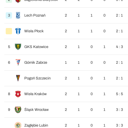
3
Lech Poznań
2
1
1
0
2 : 1
Wisła Płock
2
1
1
0
2 : 1
5
GKS Katowice
2
1
0
1
4 : 3
6
Górnik Zabrze
1
1
0
0
2 : 1
Pogoń Szczecin
2
1
0
1
2 : 1
8
Wisła Kraków
2
1
0
1
5 : 5
9
Śląsk Wrocław
2
1
0
1
3 : 3
Zagłębie Lubin
2
1
0
1
3 : 3