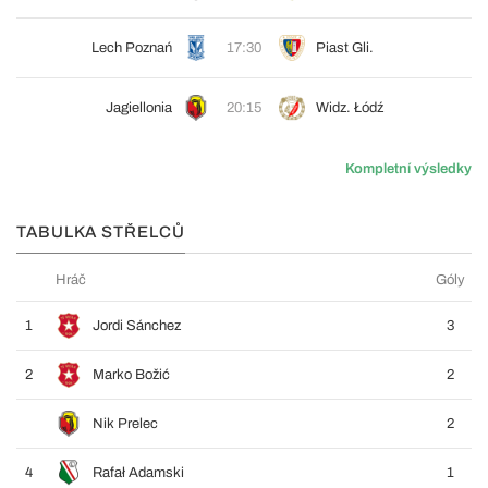
Lech Poznań
17:30
Piast Gli.
Jagiellonia
20:15
Widz. Łódź
Kompletní výsledky
TABULKA STŘELCŮ
Hráč
Góly
1
Jordi Sánchez
3
2
Marko Božić
2
Nik Prelec
2
4
Rafał Adamski
1