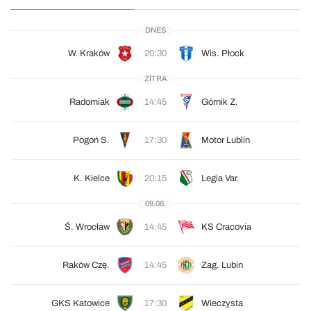
DNES
W. Kraków
20:30
Wis. Płock
ZÍTRA
Radomiak
14:45
Górnik Z.
Pogoń S.
17:30
Motor Lublin
K. Kielce
20:15
Legia Var.
09.08.
Ś. Wrocław
14:45
KS Cracovia
Raków Czę.
14:45
Zag. Lubin
GKS Katowice
17:30
Wieczysta