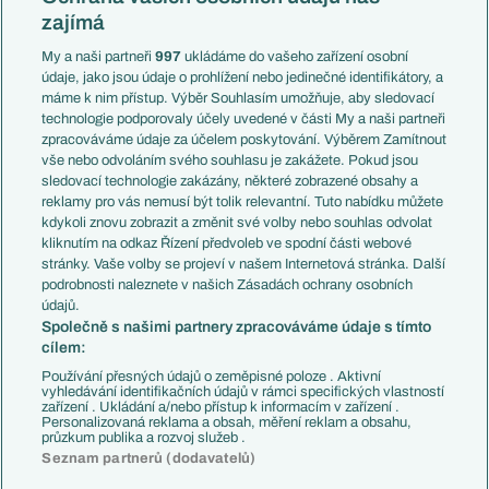
Mistrovství světa
Slovensko
zajímá
Liga národů
Anglie
Francie
My a naši partneři
997
ukládáme do vašeho zařízení osobní
Témata
Itálie
údaje, jako jsou údaje o prohlížení nebo jedinečné identifikátory, a
Představení týmů MS
Německo
máme k nim přístup. Výběr Souhlasím umožňuje, aby sledovací
EuroSkauting
Španělsko
technologie podporovaly účely uvedené v části My a naši partneři
PL v kostce
Argentina
zpracováváme údaje za účelem poskytování. Výběrem Zamítnout
Evropské koeficienty
Brazílie
vše nebo odvoláním svého souhlasu je zakážete. Pokud jsou
Přestupy
sledovací technologie zakázány, některé zobrazené obsahy a
Přestupové spekulace
reklamy pro vás nemusí být tolik relevantní. Tuto nabídku můžete
Přestupy
Zranění
kdykoli znovu zobrazit a změnit své volby nebo souhlas odvolat
Zápasy
kliknutím na odkaz Řízení předvoleb ve spodní části webové
Livescore
stránky. Vaše volby se projeví v našem Internetová stránka. Další
Kluby
Tipovací soutěž
podrobnosti naleznete v našich Zásadách ochrany osobních
Arsenal FC
Fotbal TV
údajů.
Chelsea FC
Společně s našimi partnery zpracováváme údaje s tímto
Manchester United
cílem:
AC Milán
Juventus FC
Používání přesných údajů o zeměpisné poloze . Aktivní
Bayern Mnichov
vyhledávání identifikačních údajů v rámci specifických vlastností
zařízení . Ukládání a/nebo přístup k informacím v zařízení .
FC Barcelona
Personalizovaná reklama a obsah, měření reklam a obsahu,
Real Madrid
průzkum publika a rozvoj služeb .
Seznam partnerů (dodavatelů)