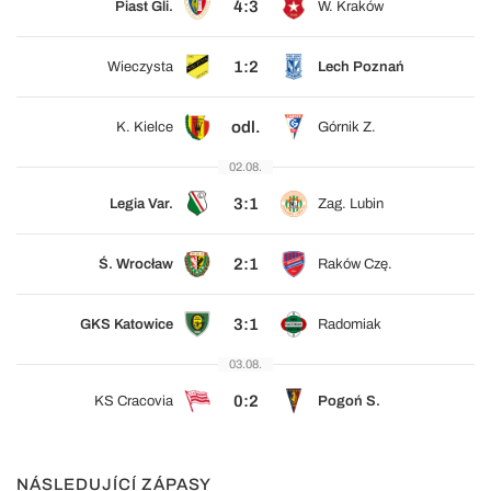
4:3
Piast Gli.
W. Kraków
1:2
Wieczysta
Lech Poznań
odl.
K. Kielce
Górnik Z.
02.08.
3:1
Legia Var.
Zag. Lubin
2:1
Ś. Wrocław
Raków Czę.
3:1
GKS Katowice
Radomiak
03.08.
0:2
KS Cracovia
Pogoń S.
NÁSLEDUJÍCÍ ZÁPASY