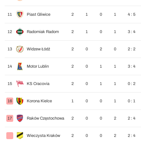
11
Piast Gliwice
2
1
0
1
4 : 5
12
Radomiak Radom
2
1
0
1
3 : 4
13
Widzew Łódź
2
0
2
0
2 : 2
14
Motor Lublin
2
0
1
1
3 : 4
15
KS Cracovia
2
0
1
1
0 : 2
16
Korona Kielce
1
0
0
1
0 : 1
17
Raków Częstochowa
2
0
0
2
2 : 4
Wieczysta Kraków
2
0
0
2
2 : 4