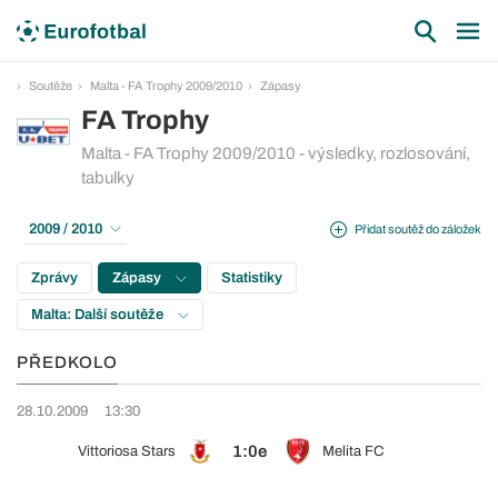
Soutěže
Malta - FA Trophy 2009/2010
Zápasy
FA Trophy
Malta - FA Trophy 2009/2010 - výsledky, rozlosování,
tabulky
2009 / 2010
Přidat soutěž do záložek
Zprávy
Zápasy
Statistiky
Malta: Další soutěže
PŘEDKOLO
28.10.2009
13:30
1:0e
Vittoriosa Stars
Melita FC