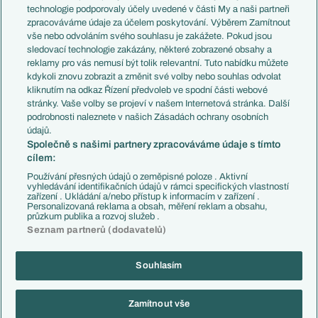
EuroSkauting
Španělsko
technologie podporovaly účely uvedené v části My a naši partneři
PL v kostce
Argentina
zpracováváme údaje za účelem poskytování. Výběrem Zamítnout
Evropské koeficienty
Brazílie
vše nebo odvoláním svého souhlasu je zakážete. Pokud jsou
Přestupy
sledovací technologie zakázány, některé zobrazené obsahy a
Přestupové spekulace
reklamy pro vás nemusí být tolik relevantní. Tuto nabídku můžete
Přestupy
Zranění
kdykoli znovu zobrazit a změnit své volby nebo souhlas odvolat
Zápasy
kliknutím na odkaz Řízení předvoleb ve spodní části webové
Livescore
stránky. Vaše volby se projeví v našem Internetová stránka. Další
Kluby
Tipovací soutěž
podrobnosti naleznete v našich Zásadách ochrany osobních
Arsenal FC
Fotbal TV
údajů.
Chelsea FC
Společně s našimi partnery zpracováváme údaje s tímto
Manchester United
cílem:
AC Milán
Juventus FC
Používání přesných údajů o zeměpisné poloze . Aktivní
Bayern Mnichov
vyhledávání identifikačních údajů v rámci specifických vlastností
zařízení . Ukládání a/nebo přístup k informacím v zařízení .
FC Barcelona
Personalizovaná reklama a obsah, měření reklam a obsahu,
Real Madrid
průzkum publika a rozvoj služeb .
Seznam partnerů (dodavatelů)
Souhlasím
Copyright © 2001-2026 EuroFotbal.cz. Využíváme zpravodajství ČTK.
RSS
Podmínky užití
Informace o zpracování osobních údajů
Zamítnout vše
GDPR a žurnalistika
Nastavení soukromí
Kontakt
Tiráž