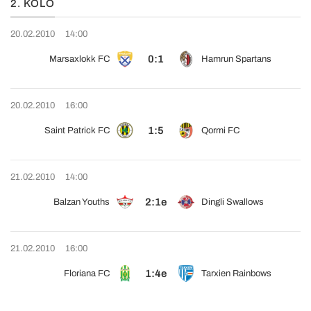
2. KOLO
20.02.2010
14:00
0:1
Marsaxlokk FC
Hamrun Spartans
20.02.2010
16:00
1:5
Saint Patrick FC
Qormi FC
21.02.2010
14:00
2:1e
Balzan Youths
Dingli Swallows
21.02.2010
16:00
1:4e
Floriana FC
Tarxien Rainbows