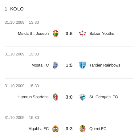
1. KOLO
31.10.2009
13:30
0:5
Msida St. Joseph
Balzan Youths
31.10.2009
13:30
1:5
Mosta FC
Tarxien Rainbows
31.10.2009
15:30
3:0
Hamrun Spartans
St. George's FC
31.10.2009
15:30
0:3
Mqabba FC
Qormi FC