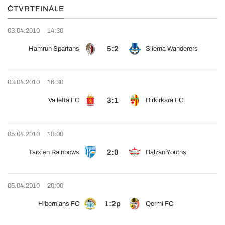
ČTVRTFINÁLE
03.04.2010
14:30
5:2
Hamrun Spartans
Sliema Wanderers
03.04.2010
16:30
3:1
Valletta FC
Birkirkara FC
05.04.2010
18:00
2:0
Tarxien Rainbows
Balzan Youths
05.04.2010
20:00
1:2p
Hibernians FC
Qormi FC