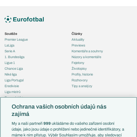
Soutěže
Články
Premier League
Aktuality
LaLiga
Previews
Serie A
Komentáře a souhrny
1. Bundesliga
Názory a komentáře
Ligue 1
Fejetony
Chance Liga
Životopisy
Niké liga
Profily, historie
Liga Portugal
Rozhovory
Eredivisie
Tipy a analýzy
Liga mistrů
Evropská liga
Reprezentace
Konferenční liga
Česko
Ochrana vašich osobních údajů nás
Mistrovství světa
Slovensko
zajímá
Liga národů
Anglie
Francie
My a naši partneři
999
ukládáme do vašeho zařízení osobní
Témata
Itálie
údaje, jako jsou údaje o prohlížení nebo jedinečné identifikátory, a
Představení týmů MS
Německo
máme k nim přístup. Výběr Souhlasím umožňuje, aby sledovací