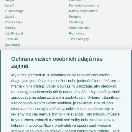
Serie A
Komentáře a souhrny
1. Bundesliga
Názory a komentáře
Ligue 1
Fejetony
Chance Liga
Životopisy
Niké liga
Profily, historie
Liga Portugal
Rozhovory
Eredivisie
Tipy a analýzy
Liga mistrů
Evropská liga
Reprezentace
Konferenční liga
Česko
Ochrana vašich osobních údajů nás
Mistrovství světa
Slovensko
zajímá
Liga národů
Anglie
Francie
My a naši partneři
999
ukládáme do vašeho zařízení osobní
Témata
Itálie
údaje, jako jsou údaje o prohlížení nebo jedinečné identifikátory, a
Představení týmů MS
Německo
máme k nim přístup. Výběr Souhlasím umožňuje, aby sledovací
EuroSkauting
Španělsko
technologie podporovaly účely uvedené v části My a naši partneři
PL v kostce
Argentina
zpracováváme údaje za účelem poskytování. Výběrem Zamítnout
Evropské koeficienty
Brazílie
vše nebo odvoláním svého souhlasu je zakážete. Pokud jsou
Přestupy
sledovací technologie zakázány, některé zobrazené obsahy a
Přestupové spekulace
reklamy pro vás nemusí být tolik relevantní. Tuto nabídku můžete
Přestupy
Zranění
kdykoli znovu zobrazit a změnit své volby nebo souhlas odvolat
Zápasy
kliknutím na odkaz Řízení předvoleb ve spodní části webové
Livescore
stránky. Vaše volby se projeví v našem Internetová stránka. Další
Kluby