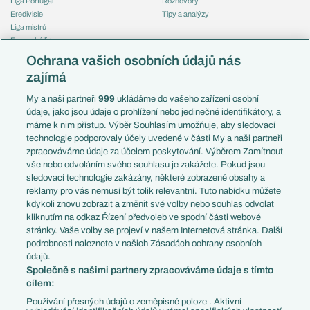
Liga Portugal
Rozhovory
Eredivisie
Tipy a analýzy
Liga mistrů
Evropská liga
Reprezentace
Konferenční liga
Česko
Ochrana vašich osobních údajů nás
Mistrovství světa
Slovensko
zajímá
Liga národů
Anglie
Francie
My a naši partneři
999
ukládáme do vašeho zařízení osobní
Témata
Itálie
údaje, jako jsou údaje o prohlížení nebo jedinečné identifikátory, a
Představení týmů MS
Německo
máme k nim přístup. Výběr Souhlasím umožňuje, aby sledovací
EuroSkauting
Španělsko
technologie podporovaly účely uvedené v části My a naši partneři
PL v kostce
Argentina
zpracováváme údaje za účelem poskytování. Výběrem Zamítnout
Evropské koeficienty
Brazílie
vše nebo odvoláním svého souhlasu je zakážete. Pokud jsou
Přestupy
sledovací technologie zakázány, některé zobrazené obsahy a
Přestupové spekulace
reklamy pro vás nemusí být tolik relevantní. Tuto nabídku můžete
Přestupy
Zranění
kdykoli znovu zobrazit a změnit své volby nebo souhlas odvolat
Zápasy
kliknutím na odkaz Řízení předvoleb ve spodní části webové
Livescore
stránky. Vaše volby se projeví v našem Internetová stránka. Další
Kluby
Tipovací soutěž
podrobnosti naleznete v našich Zásadách ochrany osobních
Arsenal FC
Fotbal TV
údajů.
Chelsea FC
Společně s našimi partnery zpracováváme údaje s tímto
Manchester United
cílem:
AC Milán
Juventus FC
Používání přesných údajů o zeměpisné poloze . Aktivní
Bayern Mnichov