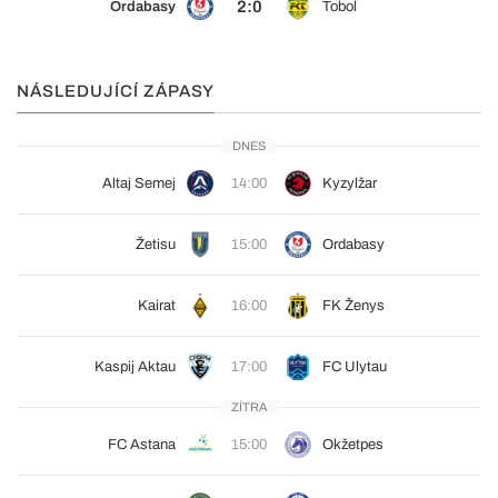
2:0
Ordabasy
Tobol
NÁSLEDUJÍCÍ ZÁPASY
DNES
Altaj Semej
14:00
Kyzylžar
Žetisu
15:00
Ordabasy
Kairat
16:00
FK Ženys
Kaspij Aktau
17:00
FC Ulytau
ZÍTRA
FC Astana
15:00
Okžetpes