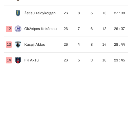
11
Žetisu Taldykorgan
26
8
5
13
27 : 38
12
Okžetpes Kokšetau
26
7
6
13
26 : 37
13
Kaspij Aktau
26
4
8
14
28 : 44
14
FK Aksu
26
5
3
18
23 : 45