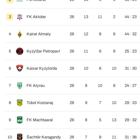
3
FK Aktobe
26
13
11
2
44 : 23
4
Kairat Almaty
26
12
8
6
44 : 32
5
Kyzylžar Petropavl
26
11
6
9
25 : 23
6
Kaisar Kyzylorda
26
10
6
10
31 : 30
7
FK Atyrau
26
8
10
8
24 : 27
8
Tobol Kostanaj
26
9
7
10
29 : 33
9
FK Machtaaral
26
8
5
13
29 : 32
10
Šachtër Karagandy
26
7
8
11
31 : 36