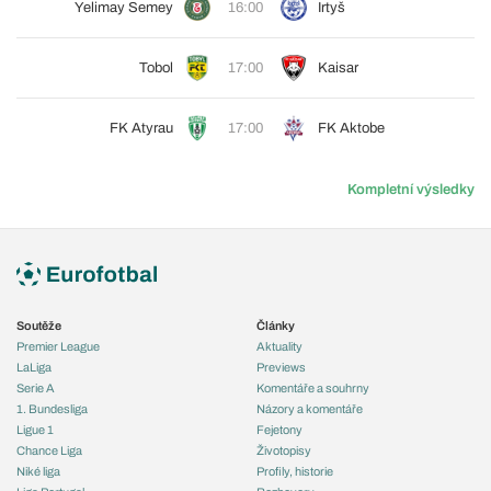
Yelimay Semey
16:00
Irtyš
Tobol
17:00
Kaisar
FK Atyrau
17:00
FK Aktobe
Kompletní výsledky
Soutěže
Články
Premier League
Aktuality
LaLiga
Previews
Serie A
Komentáře a souhrny
1. Bundesliga
Názory a komentáře
Ligue 1
Fejetony
Chance Liga
Životopisy
Niké liga
Profily, historie