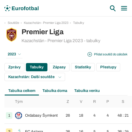
Soutěže
Kazachstán - Premier Liga 2023
Tabulky
Premier Liga
Kazachstán - Premier Liga 2023 - tabulky
2023
Přidat soutěž do záložek
Zprávy
Tabulky
Zápasy
Statistiky
Přestupy
Kazachstán: Další soutěže
Tabulka celkem
Tabulka doma
Tabulka venku
Tým
Z
V
R
P
S
1
Ordabasy Šymkent
26
18
4
4
48 : 21
2
FC Astana
26
16
5
5
36 : 24