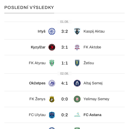
POSLEDNÍ VÝSLEDKY
01.08.
3:2
Irtyš
Kaspij Aktau
3:1
Kyzylžar
FK Aktobe
1:1
FK Atyrau
Žetisu
02.08.
4:1
Okžetpes
Altaj Semej
0:0
FK Ženys
Yelimay Semey
0:2
FC Ulytau
FC Astana