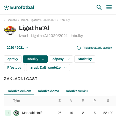
Soutěže
Izrael - Ligat ha'Al 2020/2021
Tabulky
Ligat ha'Al
Izrael - Ligat ha'Al 2020/2021 - tabulky
2020 / 2021
Přidat soutěž do záložek
Zprávy
Tabulky
Zápasy
Statistiky
Přestupy
Izrael: Další soutěže
ZÁKLADNÍ ČÁST
Tabulka celkem
Tabulka doma
Tabulka venku
Tým
Z
V
R
P
S
1
Maccabi Haifa
26
19
2
5
52 : 20