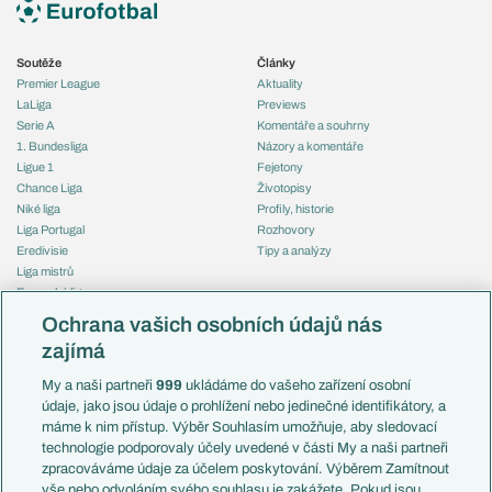
Soutěže
Články
Premier League
Aktuality
LaLiga
Previews
Serie A
Komentáře a souhrny
1. Bundesliga
Názory a komentáře
Ligue 1
Fejetony
Chance Liga
Životopisy
Niké liga
Profily, historie
Liga Portugal
Rozhovory
Eredivisie
Tipy a analýzy
Liga mistrů
Evropská liga
Reprezentace
Konferenční liga
Česko
Ochrana vašich osobních údajů nás
Mistrovství světa
Slovensko
zajímá
Liga národů
Anglie
Francie
My a naši partneři
999
ukládáme do vašeho zařízení osobní
Témata
Itálie
údaje, jako jsou údaje o prohlížení nebo jedinečné identifikátory, a
Představení týmů MS
Německo
máme k nim přístup. Výběr Souhlasím umožňuje, aby sledovací
EuroSkauting
Španělsko
technologie podporovaly účely uvedené v části My a naši partneři
PL v kostce
Argentina
zpracováváme údaje za účelem poskytování. Výběrem Zamítnout
Evropské koeficienty
Brazílie
vše nebo odvoláním svého souhlasu je zakážete. Pokud jsou