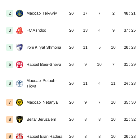
2
Maccabi Tel-Aviv
26
17
7
2
48 : 21
3
FC Ashdod
26
13
4
9
37 : 25
4
Ironi Kiryat Shmona
26
11
5
10
26 : 28
5
Hapoel Beer-Sheva
26
9
10
7
31 : 29
Maccabi Petach-
6
26
11
4
11
24 : 23
Tikva
7
Maccabi Netanya
26
9
7
10
35 : 30
8
Beitar Jeruzalém
26
8
8
10
31 : 32
9
Hapoel Eran Hadera
26
8
8
10
26 : 28