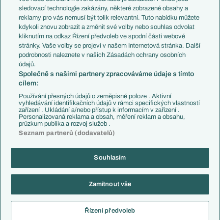
Přestupy
sledovací technologie zakázány, některé zobrazené obsahy a
Přestupové spekulace
reklamy pro vás nemusí být tolik relevantní. Tuto nabídku můžete
Přestupy
Zranění
kdykoli znovu zobrazit a změnit své volby nebo souhlas odvolat
Zápasy
kliknutím na odkaz Řízení předvoleb ve spodní části webové
Livescore
stránky. Vaše volby se projeví v našem Internetová stránka. Další
Kluby
Tipovací soutěž
podrobnosti naleznete v našich Zásadách ochrany osobních
Arsenal FC
Fotbal TV
údajů.
Chelsea FC
Společně s našimi partnery zpracováváme údaje s tímto
Manchester United
cílem:
AC Milán
Juventus FC
Používání přesných údajů o zeměpisné poloze . Aktivní
Bayern Mnichov
vyhledávání identifikačních údajů v rámci specifických vlastností
zařízení . Ukládání a/nebo přístup k informacím v zařízení .
FC Barcelona
Personalizovaná reklama a obsah, měření reklam a obsahu,
Real Madrid
průzkum publika a rozvoj služeb .
Seznam partnerů (dodavatelů)
Souhlasím
Copyright © 2001-2026 EuroFotbal.cz. Využíváme zpravodajství ČTK.
RSS
Podmínky užití
Informace o zpracování osobních údajů
Zamítnout vše
GDPR a žurnalistika
Nastavení soukromí
Kontakt
Tiráž
Řízení předvoleb