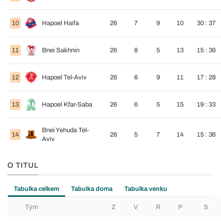
10
Hapoel Haifa
26
7
9
10
30 : 37
11
Bnei Sakhnin
26
8
5
13
15 : 36
12
Hapoel Tel-Aviv
26
6
9
11
17 : 28
13
Hapoel Kfar-Saba
26
6
5
15
19 : 33
Bnei Yehuda Tel-
14
26
5
7
14
15 : 36
Aviv
O TITUL
Tabulka celkem
Tabulka doma
Tabulka venku
Tým
Z
V
R
P
S