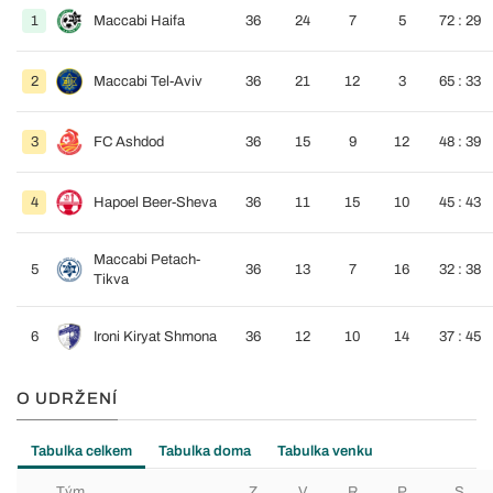
1
Maccabi Haifa
36
24
7
5
72 : 29
2
Maccabi Tel-Aviv
36
21
12
3
65 : 33
3
FC Ashdod
36
15
9
12
48 : 39
4
Hapoel Beer-Sheva
36
11
15
10
45 : 43
Maccabi Petach-
5
36
13
7
16
32 : 38
Tikva
6
Ironi Kiryat Shmona
36
12
10
14
37 : 45
O UDRŽENÍ
Tabulka celkem
Tabulka doma
Tabulka venku
Tým
Z
V
R
P
S