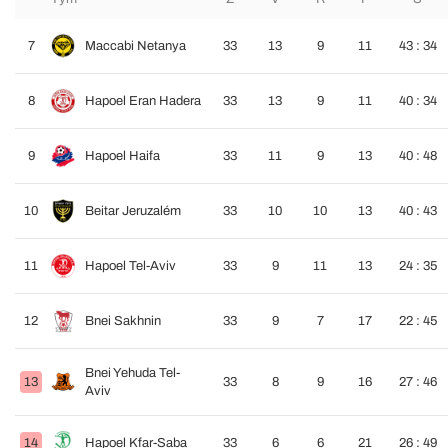
7
Maccabi Netanya
33
13
9
11
43 : 34
8
Hapoel Eran Hadera
33
13
9
11
40 : 34
9
Hapoel Haifa
33
11
9
13
40 : 48
10
Beitar Jeruzalém
33
10
10
13
40 : 43
11
Hapoel Tel-Aviv
33
9
11
13
24 : 35
12
Bnei Sakhnin
33
9
7
17
22 : 45
Bnei Yehuda Tel-
13
33
8
9
16
27 : 46
Aviv
14
Hapoel Kfar-Saba
33
6
6
21
26 : 49