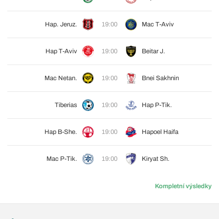
Hap. Jeruz.
19:00
Mac T-Aviv
Hap T-Aviv
19:00
Beitar J.
Mac Netan.
19:00
Bnei Sakhnin
Tiberias
19:00
Hap P-Tik.
Hap B-She.
19:00
Hapoel Haifa
Mac P-Tik.
19:00
Kiryat Sh.
Kompletní výsledky