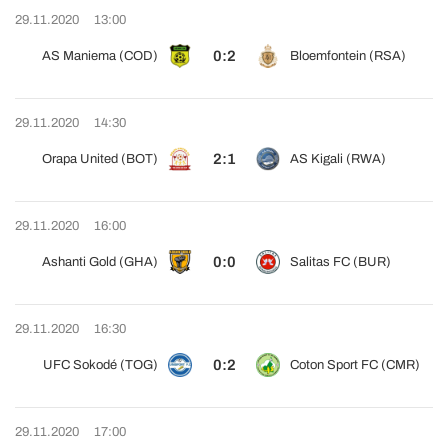
29.11.2020
13:00
0:2
AS Maniema (COD)
Bloemfontein (RSA)
29.11.2020
14:30
2:1
Orapa United (BOT)
AS Kigali (RWA)
29.11.2020
16:00
0:0
Ashanti Gold (GHA)
Salitas FC (BUR)
29.11.2020
16:30
0:2
UFC Sokodé (TOG)
Coton Sport FC (CMR)
29.11.2020
17:00