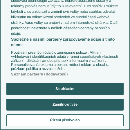
sledovací technologie zakázány, některé zobrazené obsahy a
reklamy pro vás nemusí být tolik relevantní. Tuto nabídku můžete
kdykoli znovu zobrazit a změnit své volby nebo souhlas odvolat
Coton Sport FC
2
6
3
0
3
10 : 6
kliknutím na odkaz Řízení předvoleb ve spodní části webové
(CMR)
stránky. Vaše volby se projeví v našem Internetová stránka. Další
podrobnosti naleznete v našich Zásadách ochrany osobních
údajů.
3
RS Berkane (MAR)
6
2
2
2
4 : 4
Společně s našimi partnery zpracováváme údaje s tímto
cílem:
NAPSA Stars
4
6
1
1
4
5 : 12
Používání přesných údajů o zeměpisné poloze . Aktivní
(ZAM)
vyhledávání identifikačních údajů v rámci specifických vlastností
zařízení . Ukládání a/nebo přístup k informacím v zařízení .
Personalizovaná reklama a obsah, měření reklam a obsahu,
průzkum publika a rozvoj služeb .
SKUPINOVÁ FÁZE - SKUPINA C
Seznam partnerů (dodavatelů)
10.03.2021
14:00
Souhlasím
1:0
CS Sfaxien (TUN)
Salitas FC (BUR)
Zamítnout vše
10.03.2021
17:00
Řízení předvoleb
2:0
Étoile Sahel (TUN)
ASC Diaraf (SEN)