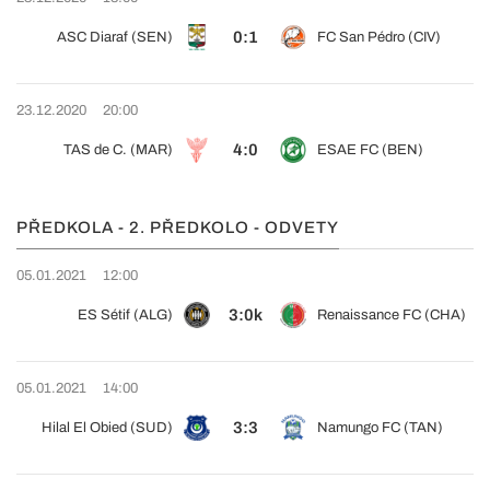
0:1
ASC Diaraf (SEN)
FC San Pédro (CIV)
23.12.2020
20:00
4:0
TAS de C. (MAR)
ESAE FC (BEN)
PŘEDKOLA - 2. PŘEDKOLO - ODVETY
05.01.2021
12:00
3:0k
ES Sétif (ALG)
Renaissance FC (CHA)
05.01.2021
14:00
3:3
Hilal El Obied (SUD)
Namungo FC (TAN)