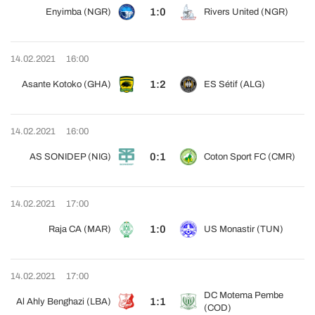
1:0
Enyimba (NGR)
Rivers United (NGR)
14.02.2021
16:00
1:2
Asante Kotoko (GHA)
ES Sétif (ALG)
14.02.2021
16:00
0:1
AS SONIDEP (NIG)
Coton Sport FC (CMR)
14.02.2021
17:00
1:0
Raja CA (MAR)
US Monastir (TUN)
14.02.2021
17:00
DC Motema Pembe
1:1
Al Ahly Benghazi (LBA)
(COD)