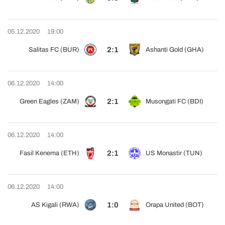
05.12.2020
19:00
2:1
Salitas FC (BUR)
Ashanti Gold (GHA)
06.12.2020
14:00
2:1
Green Eagles (ZAM)
Musongati FC (BDI)
06.12.2020
14:00
2:1
Fasil Kenema (ETH)
US Monastir (TUN)
06.12.2020
14:00
1:0
AS Kigali (RWA)
Orapa United (BOT)