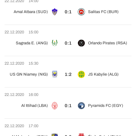
22.12.2020
14:00
0:1
Amal Atbara (SUD)
Salitas FC (BUR)
22.12.2020
15:00
0:1
Sagrada E. (ANG)
Orlando Pirates (RSA)
22.12.2020
15:30
1:2
US GN Niamey (NIG)
JS Kabylie (ALG)
22.12.2020
16:00
0:1
Al Ittihad (LBA)
Pyramids FC (EGY)
22.12.2020
17:00