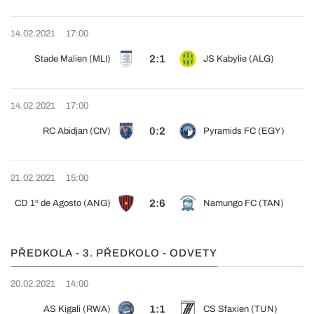
14.02.2021
17:00
2:1
Stade Malien (MLI)
JS Kabylie (ALG)
14.02.2021
17:00
0:2
RC Abidjan (CIV)
Pyramids FC (EGY)
21.02.2021
15:00
2:6
CD 1º de Agosto (ANG)
Namungo FC (TAN)
PŘEDKOLA - 3. PŘEDKOLO - ODVETY
20.02.2021
14:00
1:1
AS Kigali (RWA)
CS Sfaxien (TUN)