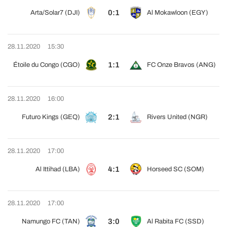
0:1
Arta/Solar7 (DJI)
Al Mokawloon (EGY)
28.11.2020
15:30
1:1
Étoile du Congo (CGO)
FC Onze Bravos (ANG)
28.11.2020
16:00
2:1
Futuro Kings (GEQ)
Rivers United (NGR)
28.11.2020
17:00
4:1
Al Ittihad (LBA)
Horseed SC (SOM)
28.11.2020
17:00
3:0
Namungo FC (TAN)
Al Rabita FC (SSD)