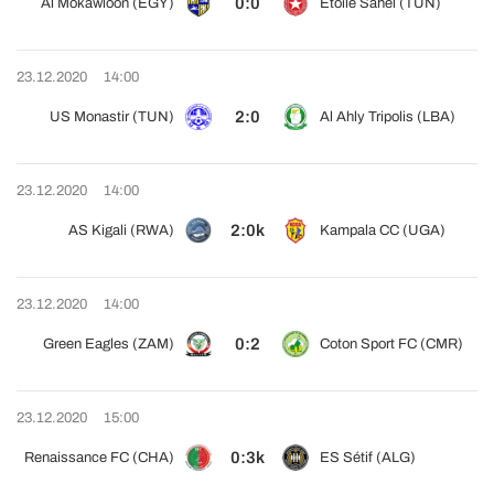
0:0
Al Mokawloon (EGY)
Étoile Sahel (TUN)
23.12.2020
14:00
2:0
US Monastir (TUN)
Al Ahly Tripolis (LBA)
23.12.2020
14:00
2:0k
AS Kigali (RWA)
Kampala CC (UGA)
23.12.2020
14:00
0:2
Green Eagles (ZAM)
Coton Sport FC (CMR)
23.12.2020
15:00
0:3k
Renaissance FC (CHA)
ES Sétif (ALG)