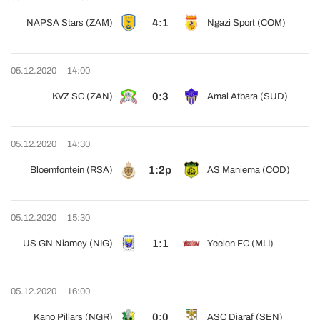
4:1
NAPSA Stars (ZAM)
Ngazi Sport (COM)
05.12.2020
14:00
0:3
KVZ SC (ZAN)
Amal Atbara (SUD)
05.12.2020
14:30
1:2p
Bloemfontein (RSA)
AS Maniema (COD)
05.12.2020
15:30
1:1
US GN Niamey (NIG)
Yeelen FC (MLI)
05.12.2020
16:00
0:0
Kano Pillars (NGR)
ASC Diaraf (SEN)