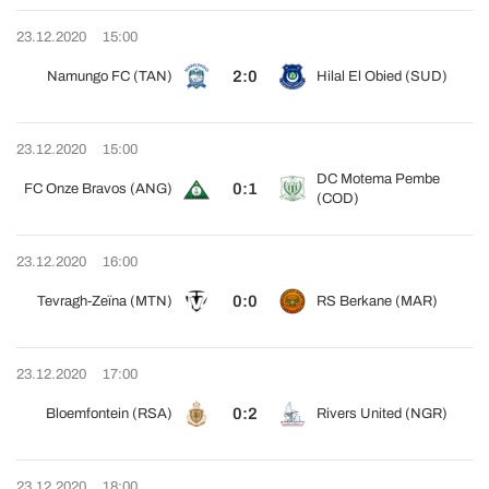
23.12.2020
15:00
2:0
Namungo FC (TAN)
Hilal El Obied (SUD)
23.12.2020
15:00
DC Motema Pembe
0:1
FC Onze Bravos (ANG)
(COD)
23.12.2020
16:00
0:0
Tevragh-Zeïna (MTN)
RS Berkane (MAR)
23.12.2020
17:00
0:2
Bloemfontein (RSA)
Rivers United (NGR)
23.12.2020
18:00