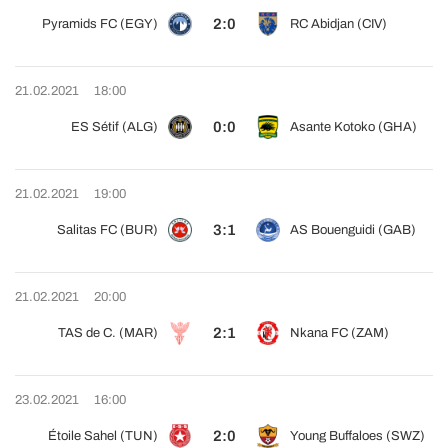
2:0
Pyramids FC (EGY)
RC Abidjan (CIV)
21.02.2021
18:00
0:0
ES Sétif (ALG)
Asante Kotoko (GHA)
21.02.2021
19:00
3:1
Salitas FC (BUR)
AS Bouenguidi (GAB)
21.02.2021
20:00
2:1
TAS de C. (MAR)
Nkana FC (ZAM)
23.02.2021
16:00
2:0
Étoile Sahel (TUN)
Young Buffaloes (SWZ)