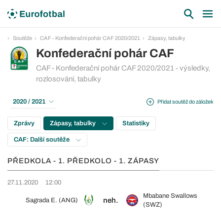
Soutěže
CAF - Konfederační pohár CAF 2020/2021
Zápasy, tabulky
Konfederační pohár CAF
CAF - Konfederační pohár CAF 2020/2021 - výsledky,
rozlosování, tabulky
2020 / 2021
Přidat soutěž do záložek
Zprávy
Zápasy, tabulky
Statistiky
CAF: Další soutěže
PŘEDKOLA - 1. PŘEDKOLO - 1. ZÁPASY
27.11.2020
12:00
Mbabane Swallows
neh.
Sagrada E. (ANG)
(SWZ)