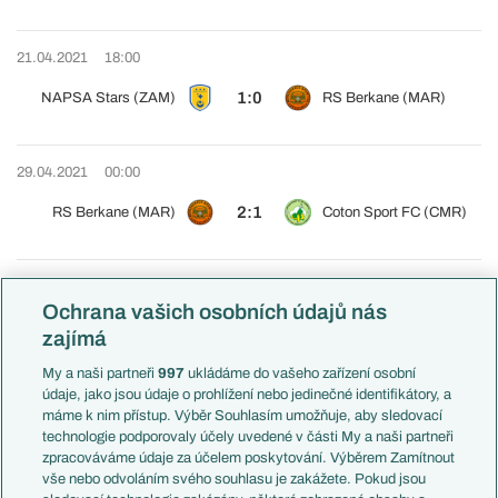
21.04.2021
18:00
1:0
NAPSA Stars (ZAM)
RS Berkane (MAR)
29.04.2021
00:00
2:1
RS Berkane (MAR)
Coton Sport FC (CMR)
29.04.2021
00:00
Ochrana vašich osobních údajů nás
2:1
JS Kabylie (ALG)
NAPSA Stars (ZAM)
zajímá
My a naši partneři
997
ukládáme do vašeho zařízení osobní
údaje, jako jsou údaje o prohlížení nebo jedinečné identifikátory, a
Tabulka celkem
Tabulka doma
Tabulka venku
máme k nim přístup. Výběr Souhlasím umožňuje, aby sledovací
technologie podporovaly účely uvedené v části My a naši partneři
Tým
Z
V
R
P
S
zpracováváme údaje za účelem poskytování. Výběrem Zamítnout
vše nebo odvoláním svého souhlasu je zakážete. Pokud jsou
1
JS Kabylie (ALG)
6
3
3
0
7 : 4