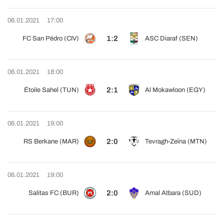
06.01.2021
17:00
1:2
FC San Pédro (CIV)
ASC Diaraf (SEN)
06.01.2021
18:00
2:1
Étoile Sahel (TUN)
Al Mokawloon (EGY)
06.01.2021
19:00
2:0
RS Berkane (MAR)
Tevragh-Zeïna (MTN)
06.01.2021
19:00
2:0
Salitas FC (BUR)
Amal Atbara (SUD)