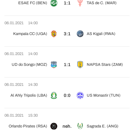
1:1
ESAE FC (BEN)
TAS de C. (MAR)
06.01.2021
14:00
3:1
Kampala CC (UGA)
AS Kigali (RWA)
06.01.2021
14:00
1:1
UD do Songo (MOZ)
NAPSA Stars (ZAM)
06.01.2021
14:30
0:0
Al Ahly Tripolis (LBA)
US Monastir (TUN)
06.01.2021
15:30
neh.
Orlando Pirates (RSA)
Sagrada E. (ANG)