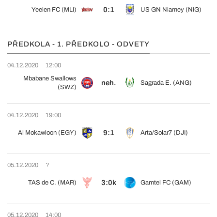
0:1
Yeelen FC (MLI)
US GN Niamey (NIG)
PŘEDKOLA - 1. PŘEDKOLO - ODVETY
04.12.2020
12:00
Mbabane Swallows
neh.
Sagrada E. (ANG)
(SWZ)
04.12.2020
19:00
9:1
Al Mokawloon (EGY)
Arta/Solar7 (DJI)
05.12.2020
?
3:0k
TAS de C. (MAR)
Gamtel FC (GAM)
05.12.2020
14:00