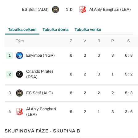
1:0
ES Sétif (ALG)
Al Ahly Benghazi (LBA)
Tabulka celkem
Tabulka doma
Tabulka venku
Tým
Z
V
R
P
S
1
Enyimba (NGR)
6
3
0
3
6 : 8
Orlando Pirates
2
6
2
3
1
5 : 2
(RSA)
3
ES Sétif (ALG)
6
2
2
2
5 : 3
Al Ahly Benghazi
4
6
2
1
3
3 : 6
(LBA)
SKUPINOVÁ FÁZE - SKUPINA B