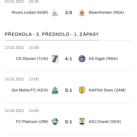
23.01.2021
16:30
3:0
Rivers United (NGR)
Bloemfontein (RSA)
PŘEDKOLA - 3. PŘEDKOLO - 1. ZÁPASY
13.02.2021
15:00
4:1
CS Sfaxien (TUN)
AS Kigali (RWA)
14.02.2021
13:00
0:1
Gor Mahia FC (KEN)
NAPSA Stars (ZAM)
14.02.2021
14:00
0:1
FC Platinum (ZIM)
ASC Diaraf (SEN)