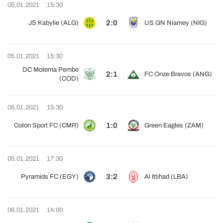
05.01.2021
15:30
2:0
JS Kabylie (ALG)
US GN Niamey (NIG)
05.01.2021
15:30
DC Motema Pembe
2:1
FC Onze Bravos (ANG)
(COD)
05.01.2021
15:30
1:0
Coton Sport FC (CMR)
Green Eagles (ZAM)
05.01.2021
17:30
3:2
Pyramids FC (EGY)
Al Ittihad (LBA)
06.01.2021
14:00