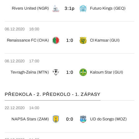
3:1p
Rivers United (NGR)
Futuro Kings (GEQ)
06.12.2020
16:00
1:0
Renaissance FC (CHA)
CI Kamsar (GUI)
06.12.2020
17:00
1:0
Tevragh-Zeïna (MTN)
Kaloum Star (GUI)
PŘEDKOLA - 2. PŘEDKOLO - 1. ZÁPASY
22.12.2020
14:00
0:0
NAPSA Stars (ZAM)
UD do Songo (MOZ)