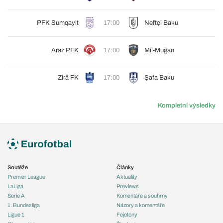
PFK Sumqayit
17:00
Neftçi Baku
Araz PFK
17:00
Mil-Muğan
Zirä FK
17:00
Şafa Baku
Kompletní výsledky
Soutěže
Články
Premier League
Aktuality
LaLiga
Previews
Serie A
Komentáře a souhrny
1. Bundesliga
Názory a komentáře
Ligue 1
Fejetony