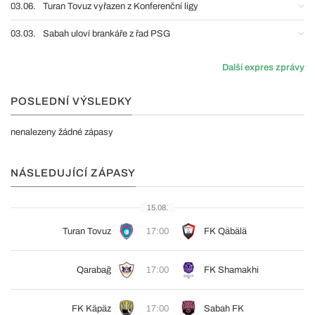
03.06.
Turan Tovuz vyřazen z Konferenční ligy
03.03.
Sabah uloví brankáře z řad PSG
Další expres zprávy
POSLEDNÍ VÝSLEDKY
nenalezeny žádné zápasy
NÁSLEDUJÍCÍ ZÁPASY
15.08.
Turan Tovuz
17:00
FK Qäbälä
Qarabağ
17:00
FK Shamakhi
FK Käpäz
17:00
Sabah FK