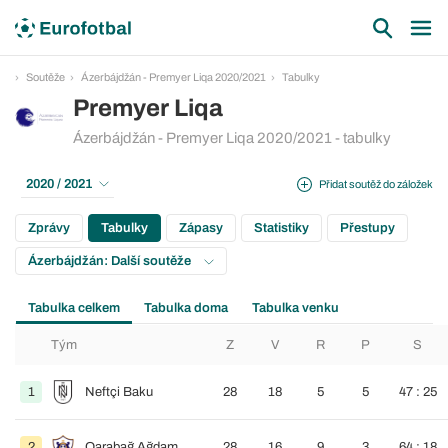
Soutěže
Ázerbájdžán - Premyer Liqa 2020/2021
Tabulky
Premyer Liqa
Ázerbájdžán - Premyer Liqa 2020/2021 - tabulky
2020 / 2021
Přidat soutěž do záložek
Zprávy
Tabulky
Zápasy
Statistiky
Přestupy
Ázerbájdžán: Další soutěže
Tabulka celkem
Tabulka doma
Tabulka venku
Tým
Z
V
R
P
S
1
Neftçi Baku
28
18
5
5
47 : 25
2
Qarabağ Ağdam
28
16
9
3
64 : 18