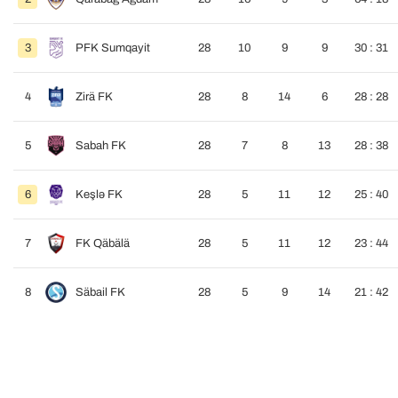
3
PFK Sumqayit
28
10
9
9
30 : 31
4
Zirä FK
28
8
14
6
28 : 28
5
Sabah FK
28
7
8
13
28 : 38
6
Keşlə FK
28
5
11
12
25 : 40
7
FK Qäbälä
28
5
11
12
23 : 44
8
Säbail FK
28
5
9
14
21 : 42