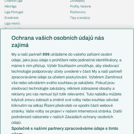
Chance Liga
Životopisy
Niké liga
Profily, historie
Liga Portugal
Rozhovory
Eredivisie
Tipy a analýzy
Liga mistrů
Evropská liga
Reprezentace
Konferenční liga
Česko
Ochrana vašich osobních údajů nás
Mistrovství světa
Slovensko
zajímá
Liga národů
Anglie
Francie
My a naši partneři
999
ukládáme do vašeho zařízení osobní
Témata
Itálie
údaje, jako jsou údaje o prohlížení nebo jedinečné identifikátory, a
Představení týmů MS
Německo
máme k nim přístup. Výběr Souhlasím umožňuje, aby sledovací
EuroSkauting
Španělsko
technologie podporovaly účely uvedené v části My a naši partneři
PL v kostce
Argentina
zpracováváme údaje za účelem poskytování. Výběrem Zamítnout
Evropské koeficienty
Brazílie
vše nebo odvoláním svého souhlasu je zakážete. Pokud jsou
Přestupy
sledovací technologie zakázány, některé zobrazené obsahy a
Přestupové spekulace
reklamy pro vás nemusí být tolik relevantní. Tuto nabídku můžete
Přestupy
Zranění
kdykoli znovu zobrazit a změnit své volby nebo souhlas odvolat
Zápasy
kliknutím na odkaz Řízení předvoleb ve spodní části webové
Livescore
stránky. Vaše volby se projeví v našem Internetová stránka. Další
Kluby
Tipovací soutěž
podrobnosti naleznete v našich Zásadách ochrany osobních
Arsenal FC
Fotbal TV
údajů.
Chelsea FC
Společně s našimi partnery zpracováváme údaje s tímto
Manchester United