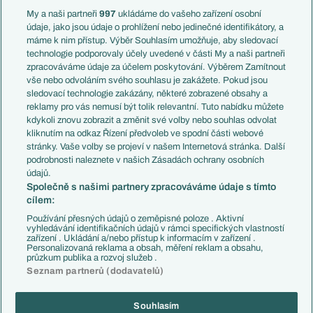
Francie
My a naši partneři
997
ukládáme do vašeho zařízení osobní
Témata
Itálie
údaje, jako jsou údaje o prohlížení nebo jedinečné identifikátory, a
Představení týmů MS
Německo
máme k nim přístup. Výběr Souhlasím umožňuje, aby sledovací
EuroSkauting
Španělsko
technologie podporovaly účely uvedené v části My a naši partneři
PL v kostce
Argentina
zpracováváme údaje za účelem poskytování. Výběrem Zamítnout
Evropské koeficienty
Brazílie
vše nebo odvoláním svého souhlasu je zakážete. Pokud jsou
Přestupy
sledovací technologie zakázány, některé zobrazené obsahy a
Přestupové spekulace
reklamy pro vás nemusí být tolik relevantní. Tuto nabídku můžete
Přestupy
Zranění
kdykoli znovu zobrazit a změnit své volby nebo souhlas odvolat
Zápasy
kliknutím na odkaz Řízení předvoleb ve spodní části webové
Livescore
stránky. Vaše volby se projeví v našem Internetová stránka. Další
Kluby
Tipovací soutěž
podrobnosti naleznete v našich Zásadách ochrany osobních
Arsenal FC
Fotbal TV
údajů.
Chelsea FC
Společně s našimi partnery zpracováváme údaje s tímto
Manchester United
cílem:
AC Milán
Juventus FC
Používání přesných údajů o zeměpisné poloze . Aktivní
Bayern Mnichov
vyhledávání identifikačních údajů v rámci specifických vlastností
zařízení . Ukládání a/nebo přístup k informacím v zařízení .
FC Barcelona
Personalizovaná reklama a obsah, měření reklam a obsahu,
Real Madrid
průzkum publika a rozvoj služeb .
Seznam partnerů (dodavatelů)
Souhlasím