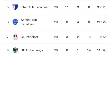
5
Inter Club Escaldes
20
11
3
6
36 : 28
Atlétic Club
6
20
8
4
8
21 : 27
Escaldes
7
CE Principat
20
3
2
15
18 : 55
8
UE Extremenya
20
0
1
19
11 : 98