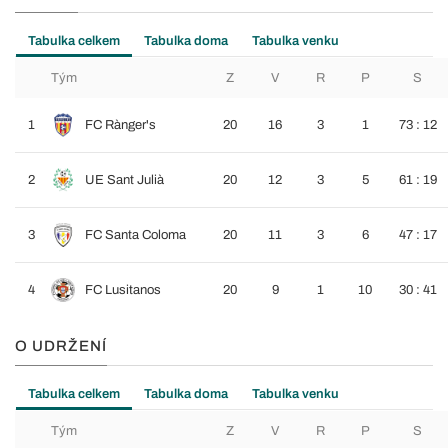
Tabulka celkem
Tabulka doma
Tabulka venku
Tým
Z
V
R
P
S
1
FC Rànger's
20
16
3
1
73 : 12
2
UE Sant Julià
20
12
3
5
61 : 19
3
FC Santa Coloma
20
11
3
6
47 : 17
4
FC Lusitanos
20
9
1
10
30 : 41
O UDRŽENÍ
Tabulka celkem
Tabulka doma
Tabulka venku
Tým
Z
V
R
P
S