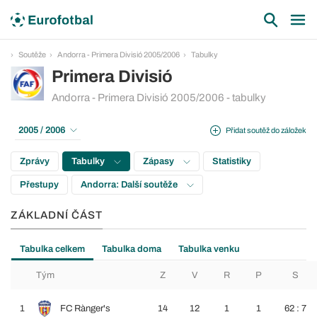
Soutěže
Andorra - Primera Divisió 2005/2006
Tabulky
Primera Divisió
Andorra - Primera Divisió 2005/2006 - tabulky
2005 / 2006
Přidat soutěž do záložek
Zprávy
Tabulky
Zápasy
Statistiky
Přestupy
Andorra: Další soutěže
ZÁKLADNÍ ČÁST
Tabulka celkem
Tabulka doma
Tabulka venku
Tým
Z
V
R
P
S
1
FC Rànger's
14
12
1
1
62 : 7