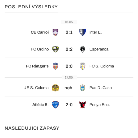
POSLEDNÍ VÝSLEDKY
16.05.
2:1
CE Carroi
Inter E.
2:2
FC Ordino
Esperanca
2:0
FC Rànger's
FC S. Coloma
17.05.
neh.
UE S. Coloma
Pas DLCasa
2:0
Atlétic E.
Penya Enc.
NÁSLEDUJÍCÍ ZÁPASY