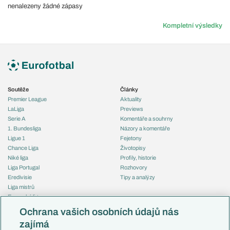
nenalezeny žádné zápasy
Kompletní výsledky
Soutěže
Články
Premier League
Aktuality
LaLiga
Previews
Serie A
Komentáře a souhrny
1. Bundesliga
Názory a komentáře
Ligue 1
Fejetony
Chance Liga
Životopisy
Niké liga
Profily, historie
Liga Portugal
Rozhovory
Eredivisie
Tipy a analýzy
Liga mistrů
Evropská liga
Reprezentace
Konferenční liga
Česko
Ochrana vašich osobních údajů nás
Mistrovství světa
Slovensko
zajímá
Liga národů
Anglie