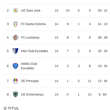
2
UE Sant Julià
14
10
2
2
53 : 12
3
FC Santa Coloma
14
9
1
4
41 : 12
4
FC Lusitanos
14
8
0
6
26 : 29
5
Inter Club Escaldes
14
7
2
5
22 : 23
Atlétic Club
6
14
3
3
8
10 : 24
Escaldes
7
CE Principat
14
1
2
11
12 : 45
8
UE Extremenya
14
0
1
13
9 : 83
O TITUL