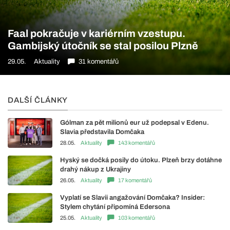
Faal pokračuje v kariérním vzestupu.
Gambijský útočník se stal posilou Plzně
29.05.
Aktuality
31 komentářů
DALŠÍ ČLÁNKY
Gólman za pět milionů eur už podepsal v Edenu.
Slavia představila Domčaka
28.05.
Aktuality
143 komentářů
Hyský se dočká posily do útoku. Plzeň brzy dotáhne
drahý nákup z Ukrajiny
26.05.
Aktuality
17 komentářů
Vyplatí se Slavii angažování Domčaka? Insider:
Stylem chytání připomíná Edersona
25.05.
Aktuality
103 komentářů