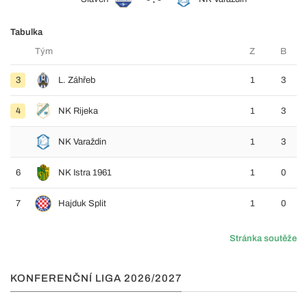
Tabulka
Tým
Z
B
3
L. Záhřeb
1
3
4
NK Rijeka
1
3
NK Varaždin
1
3
6
NK Istra 1961
1
0
7
Hajduk Split
1
0
Stránka soutěže
KONFERENČNÍ LIGA 2026/2027