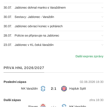
30.07.
Jablonec dohnal manko s Varaždínem
30.07.
Sestavy: Jablonec - Varaždín
30.07.
Jablonec odvrací konec v pohárech
28.07.
Policie se připravuje na Jablonec
23.07.
Jablonec v KL čeká Varaždin
Další expres zprávy
PRVA HNL 2026/2027
Poslední zápas
02.08.2026 18:30
2:1
NK Varaždin
Hajduk Split
Další zápas
zítra 18:30
- : -
Slaven
NK Varaždin