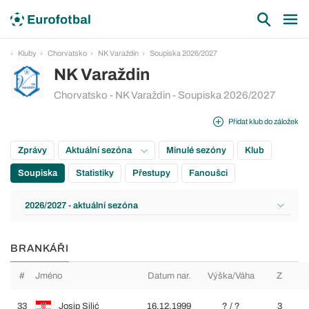
Kluby
Chorvatsko
NK Varaždin
Soupiska 2026/2027
NK Varaždin
Chorvatsko - NK Varaždin - Soupiska 2026/2027
Přidat klub do záložek
Zprávy
Aktuální sezóna
Minulé sezóny
Klub
Soupiska
Statistiky
Přestupy
Fanoušci
2026/2027 - aktuální sezóna
BRANKÁŘI
#
Jméno
Datum nar.
Výška/Váha
Z
33
Josip Silić
16.12.1999
? / ?
3