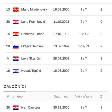
13
Mario Mladenovski
16.09.2000
? / ?
2
30
Luka Posinković
11.07.2003
? / ?
0
14
Roberto Punčec
27.10.1991
185 / ?
3
20
Gregor Sikošek
13.02.1994
176 / 71
2
4
Luka Škaričić
28.01.2002
? / ?
3
16
Novak Tepšić
16.03.2002
? / ?
2
ZÁLOŽNÍCI
#
Jméno
Datum nar.
Výška/Váha
Z
28
Ivan Canjuga
30.11.2005
? / ?
3