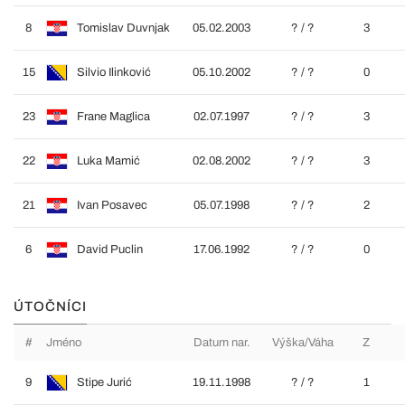
8
Tomislav Duvnjak
05.02.2003
? / ?
3
15
Silvio Ilinković
05.10.2002
? / ?
0
23
Frane Maglica
02.07.1997
? / ?
3
22
Luka Mamić
02.08.2002
? / ?
3
21
Ivan Posavec
05.07.1998
? / ?
2
6
David Puclin
17.06.1992
? / ?
0
ÚTOČNÍCI
#
Jméno
Datum nar.
Výška/Váha
Z
9
Stipe Jurić
19.11.1998
? / ?
1