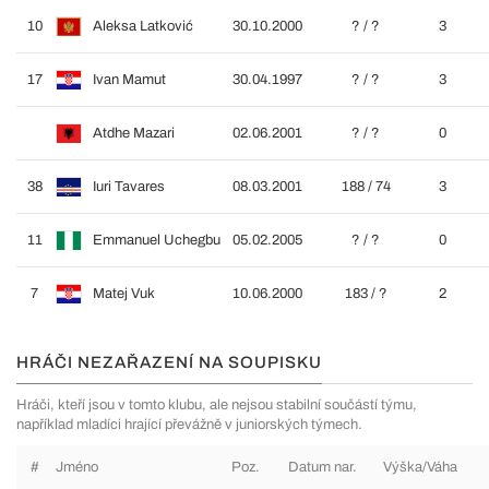
10
Aleksa Latković
30.10.2000
? / ?
3
17
Ivan Mamut
30.04.1997
? / ?
3
Atdhe Mazari
02.06.2001
? / ?
0
38
Iuri Tavares
08.03.2001
188 / 74
3
11
Emmanuel Uchegbu
05.02.2005
? / ?
0
7
Matej Vuk
10.06.2000
183 / ?
2
HRÁČI NEZAŘAZENÍ NA SOUPISKU
Hráči, kteří jsou v tomto klubu, ale nejsou stabilní součástí týmu,
například mladíci hrající převážně v juniorských týmech.
#
Jméno
Poz.
Datum nar.
Výška/Váha