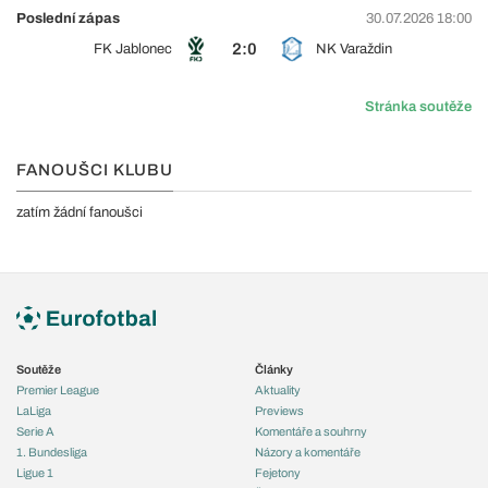
Poslední zápas
30.07.2026 18:00
2:0
FK Jablonec
NK Varaždin
Stránka soutěže
FANOUŠCI KLUBU
zatím žádní fanoušci
Soutěže
Články
Premier League
Aktuality
LaLiga
Previews
Serie A
Komentáře a souhrny
1. Bundesliga
Názory a komentáře
Ligue 1
Fejetony