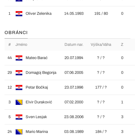
1
Oliver Zelenika
14.05.1993
191 / 80
0
OBRÁNCI
#
Jméno
Datum nar.
Výška/Váha
Z
44
Mateo Barać
20.07.1994
? / ?
0
29
Domagoj Begonja
07.06.2005
? / ?
0
12
Petar Bočkaj
23.07.1996
177 / ?
0
3
Elvir Duraković
07.02.2000
? / ?
1
5
Sven Lesjak
23.08.2006
? / ?
3
24
Mario Marina
03.08.1989
184 / ?
3