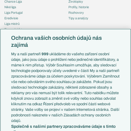
Chance Liga
Životopisy
Niké liga
Profily, historie
Liga Portugal
Rozhovory
Eredivisie
Tipy a analýzy
Liga mistrů
Evropská liga
Reprezentace
Konferenční liga
Česko
Ochrana vašich osobních údajů nás
Mistrovství světa
Slovensko
zajímá
Liga národů
Anglie
Francie
My a naši partneři
999
ukládáme do vašeho zařízení osobní
Témata
Itálie
údaje, jako jsou údaje o prohlížení nebo jedinečné identifikátory, a
Představení týmů MS
Německo
máme k nim přístup. Výběr Souhlasím umožňuje, aby sledovací
EuroSkauting
Španělsko
technologie podporovaly účely uvedené v části My a naši partneři
PL v kostce
Argentina
zpracováváme údaje za účelem poskytování. Výběrem Zamítnout
Evropské koeficienty
Brazílie
vše nebo odvoláním svého souhlasu je zakážete. Pokud jsou
Přestupy
sledovací technologie zakázány, některé zobrazené obsahy a
Přestupové spekulace
reklamy pro vás nemusí být tolik relevantní. Tuto nabídku můžete
Přestupy
Zranění
kdykoli znovu zobrazit a změnit své volby nebo souhlas odvolat
Zápasy
kliknutím na odkaz Řízení předvoleb ve spodní části webové
Livescore
stránky. Vaše volby se projeví v našem Internetová stránka. Další
Kluby
Tipovací soutěž
podrobnosti naleznete v našich Zásadách ochrany osobních
Arsenal FC
Fotbal TV
údajů.
Chelsea FC
Společně s našimi partnery zpracováváme údaje s tímto
Manchester United