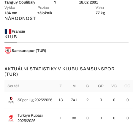
Tanguy Coulibaly
?
18.02.2001
Výška
Pozice
Váha
184 cm
záložník
77 kg
NÁRODNOST
Francie
KLUB
Samsunspor (TUR)
AKTUÁLNÍ STATISTIKY V KLUBU SAMSUNSPOR
(TUR)
Soutěž
Z
M
G
GP
VG
OG
Süper Lig 2025/2026
13
741
2
0
0
0
Türkiye Kupasi
1
88
0
0
0
0
2025/2026