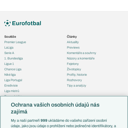
Soutěže
Články
Premier League
Aktuality
LaLiga
Previews
Serie A
Komentáře a souhrny
1. Bundesliga
Názory a komentáře
Ligue 1
Fejetony
Chance Liga
Životopisy
Niké liga
Profily, historie
Liga Portugal
Rozhovory
Eredivisie
Tipy a analýzy
Liga mistrů
Evropská liga
Reprezentace
Konferenční liga
Česko
Ochrana vašich osobních údajů nás
Mistrovství světa
Slovensko
zajímá
Liga národů
Anglie
Francie
My a naši partneři
999
ukládáme do vašeho zařízení osobní
Témata
Itálie
údaje, jako jsou údaje o prohlížení nebo jedinečné identifikátory, a