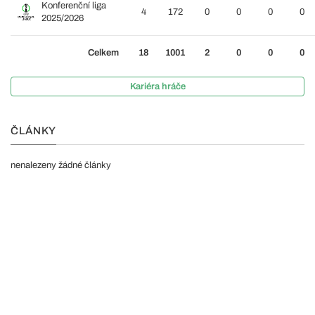
Konferenční liga
4
172
0
0
0
0
2025/2026
Celkem
18
1001
2
0
0
0
Kariéra hráče
ČLÁNKY
nenalezeny žádné články