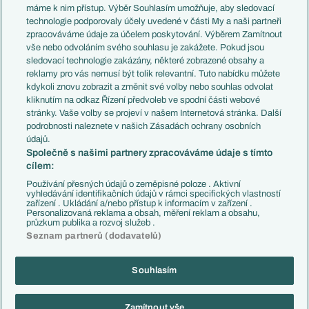
Představení týmů MS
Německo
máme k nim přístup. Výběr Souhlasím umožňuje, aby sledovací
EuroSkauting
Španělsko
technologie podporovaly účely uvedené v části My a naši partneři
PL v kostce
Argentina
zpracováváme údaje za účelem poskytování. Výběrem Zamítnout
Evropské koeficienty
Brazílie
vše nebo odvoláním svého souhlasu je zakážete. Pokud jsou
Přestupy
sledovací technologie zakázány, některé zobrazené obsahy a
Přestupové spekulace
reklamy pro vás nemusí být tolik relevantní. Tuto nabídku můžete
Přestupy
Zranění
kdykoli znovu zobrazit a změnit své volby nebo souhlas odvolat
Zápasy
kliknutím na odkaz Řízení předvoleb ve spodní části webové
Livescore
stránky. Vaše volby se projeví v našem Internetová stránka. Další
Kluby
Tipovací soutěž
podrobnosti naleznete v našich Zásadách ochrany osobních
Arsenal FC
Fotbal TV
údajů.
Chelsea FC
Společně s našimi partnery zpracováváme údaje s tímto
Manchester United
cílem:
AC Milán
Juventus FC
Používání přesných údajů o zeměpisné poloze . Aktivní
Bayern Mnichov
vyhledávání identifikačních údajů v rámci specifických vlastností
zařízení . Ukládání a/nebo přístup k informacím v zařízení .
FC Barcelona
Personalizovaná reklama a obsah, měření reklam a obsahu,
Real Madrid
průzkum publika a rozvoj služeb .
Seznam partnerů (dodavatelů)
Souhlasím
Copyright © 2001-2026 EuroFotbal.cz. Využíváme zpravodajství ČTK.
RSS
Podmínky užití
Informace o zpracování osobních údajů
Zamítnout vše