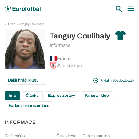
Hráči - Tanguy Coulibaly
Tanguy Coulibaly
Informace
Francie
Samsunspor
Další hráči klubu
Přidat hráče do záložek
Info
Články
Expres zprávy
Kariéra - klub
Kariéra - reprezentace
INFORMACE
Celé jméno
Číslo dresu
Datum narození