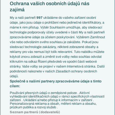
Konferenční liga
Česko
Ochrana vašich osobních údajů nás
Mistrovství světa
Slovensko
zajímá
Liga národů
Anglie
Francie
My a naši partneři
997
ukládáme do vašeho zařízení osobní
Témata
Itálie
údaje, jako jsou údaje o prohlížení nebo jedinečné identifikátory, a
Představení týmů MS
Německo
máme k nim přístup. Výběr Souhlasím umožňuje, aby sledovací
EuroSkauting
Španělsko
technologie podporovaly účely uvedené v části My a naši partneři
PL v kostce
Argentina
zpracováváme údaje za účelem poskytování. Výběrem Zamítnout
Evropské koeficienty
Brazílie
vše nebo odvoláním svého souhlasu je zakážete. Pokud jsou
Přestupy
sledovací technologie zakázány, některé zobrazené obsahy a
Přestupové spekulace
reklamy pro vás nemusí být tolik relevantní. Tuto nabídku můžete
Přestupy
Zranění
kdykoli znovu zobrazit a změnit své volby nebo souhlas odvolat
Zápasy
kliknutím na odkaz Řízení předvoleb ve spodní části webové
Livescore
stránky. Vaše volby se projeví v našem Internetová stránka. Další
Kluby
Tipovací soutěž
podrobnosti naleznete v našich Zásadách ochrany osobních
Arsenal FC
Fotbal TV
údajů.
Chelsea FC
Společně s našimi partnery zpracováváme údaje s tímto
Manchester United
cílem:
AC Milán
Juventus FC
Používání přesných údajů o zeměpisné poloze . Aktivní
Bayern Mnichov
vyhledávání identifikačních údajů v rámci specifických vlastností
zařízení . Ukládání a/nebo přístup k informacím v zařízení .
FC Barcelona
Personalizovaná reklama a obsah, měření reklam a obsahu,
Real Madrid
průzkum publika a rozvoj služeb .
Seznam partnerů (dodavatelů)