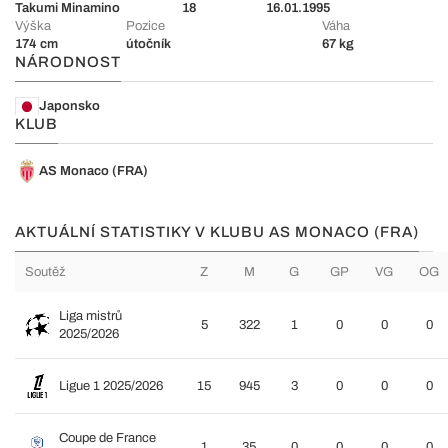
Takumi Minamino
18
16.01.1995
Výška
Pozice
Váha
174 cm
útočník
67 kg
NÁRODNOST
Japonsko
KLUB
AS Monaco (FRA)
AKTUÁLNÍ STATISTIKY V KLUBU AS MONACO (FRA)
Soutěž
Z
M
G
GP
VG
OG
Liga mistrů
5
322
1
0
0
0
2025/2026
Ligue 1 2025/2026
15
945
3
0
0
0
Coupe de France
1
35
0
0
0
0