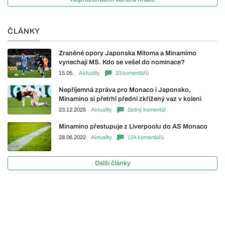
ČLÁNKY
Zraněné opory Japonska Mitoma a Minamimo
vynechají MS. Kdo se vešel do nominace?
15.05.
Aktuality
23 komentářů
Nepříjemná zpráva pro Monaco i Japonsko,
Minamino si přetrhl přední zkřížený vaz v koleni
23.12.2025
Aktuality
žádný komentář
Minamino přestupuje z Liverpoolu do AS Monaco
28.06.2022
Aktuality
124 komentářů
Další články