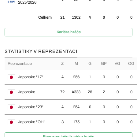
2025/2026
Celkem
21
1302
4
0
0
0
Kariéra hráče
STATISTIKY V REPREZENTACI
Reprezentace
Z
M
G
GP
VG
OG
Japonsko "17"
4
256
1
0
0
0
Japonsko
72
4333
26
2
0
0
Japonsko "23"
4
254
0
0
0
0
Japonsko "OH"
3
175
1
0
0
0
Reprezentační kariéra hráče