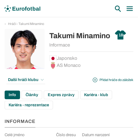
Hráči - Takumi Minamino
Takumi Minamino
18
Informace
Japonsko
AS Monaco
Další hráči klubu
Přidat hráče do záložek
Info
Články
Expres zprávy
Kariéra - klub
Kariéra - reprezentace
INFORMACE
Celé jméno
Číslo dresu
Datum narození