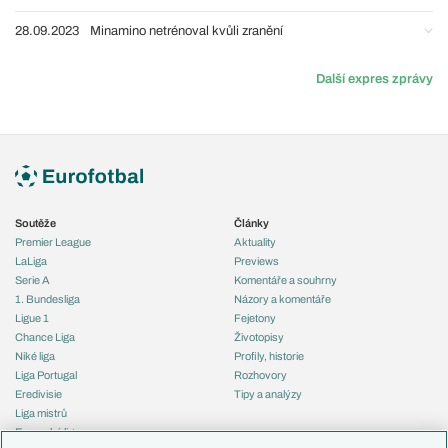
28.09.2023
Minamino netrénoval kvůli zranění
Další expres zprávy
Soutěže
Články
Premier League
Aktuality
LaLiga
Previews
Serie A
Komentáře a souhrny
1. Bundesliga
Názory a komentáře
Ligue 1
Fejetony
Chance Liga
Životopisy
Niké liga
Profily, historie
Liga Portugal
Rozhovory
Eredivisie
Tipy a analýzy
Liga mistrů
Evropská liga
Reprezentace