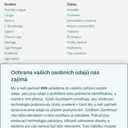
Soutěže
Články
Premier League
Aktuality
LaLiga
Previews
Serie A
Komentáře a souhrny
1. Bundesliga
Názory a komentáře
Ligue 1
Fejetony
Chance Liga
Životopisy
Niké liga
Profily, historie
Liga Portugal
Rozhovory
Eredivisie
Tipy a analýzy
Liga mistrů
Evropská liga
Reprezentace
Konferenční liga
Česko
Ochrana vašich osobních údajů nás
Mistrovství světa
Slovensko
zajímá
Liga národů
Anglie
Francie
My a naši partneři
999
ukládáme do vašeho zařízení osobní
Témata
Itálie
údaje, jako jsou údaje o prohlížení nebo jedinečné identifikátory, a
Představení týmů MS
Německo
máme k nim přístup. Výběr Souhlasím umožňuje, aby sledovací
EuroSkauting
Španělsko
technologie podporovaly účely uvedené v části My a naši partneři
PL v kostce
Argentina
zpracováváme údaje za účelem poskytování. Výběrem Zamítnout
Evropské koeficienty
Brazílie
vše nebo odvoláním svého souhlasu je zakážete. Pokud jsou
Přestupy
sledovací technologie zakázány, některé zobrazené obsahy a
Přestupové spekulace
reklamy pro vás nemusí být tolik relevantní. Tuto nabídku můžete
Přestupy