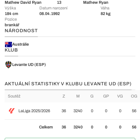
Mathew David Ryan
13
Mathew Ryan
Výška
Datum narození
Váha
184 cm
08.04.1992
82 kg
Pozice
brankář
NÁRODNOST
Austrálie
KLUB
Levante UD (ESP)
AKTUÁLNÍ STATISTIKY V KLUBU LEVANTE UD (ESP)
Soutěž
Z
M
G
GP
VG
OG
LaLiga 2025/2026
36
3240
0
0
0
56
Celkem
36
3240
0
0
0
56