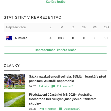
Kariéra hráče
STATISTIKY V REPREZENTACI
Reprezentace
Z
M
G
GP
VG
OG
Austrálie
99
8836
0
0
0
91
Reprezentační kariéra hráče
ČLÁNKY
Sázka na zkušenosti selhala. Střídání brankáře před
penaltami Austrálii nepomohlo
04.07.
Aktuality
11 komentářů
Představení účastníků MS 2026 - Austrálie:
Socceroos bez velkých jmen jsou outsiderem
skupiny
03.06.
Profily, historie
29 komentářů