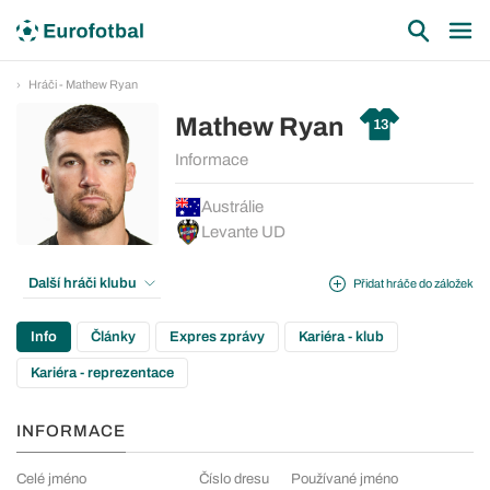
Hráči - Mathew Ryan
Mathew Ryan
13
Informace
Austrálie
Levante UD
Další hráči klubu
Přidat hráče do záložek
Info
Články
Expres zprávy
Kariéra - klub
Kariéra - reprezentace
INFORMACE
Celé jméno
Číslo dresu
Používané jméno