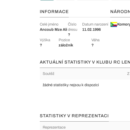
INFORMACE
NÁROD
Celé jméno
Číslo
Datum narození
Komor
Ancoub Mze Ali
dresu
11.02.1996
?
Výška
Pozice
Váha
?
záložník
?
AKTUÁLNÍ STATISTIKY V KLUBU RC LEN
Soutěž
Z
žádné statistiky nejsou k dispozici
STATISTIKY V REPREZENTACI
Reprezentace