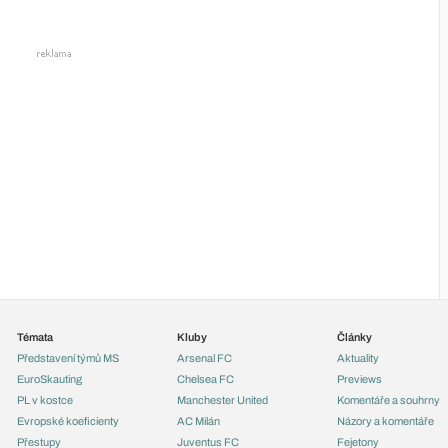
Témata
Kluby
Články
Představení týmů MS
Arsenal FC
Aktuality
EuroSkauting
Chelsea FC
Previews
PL v kostce
Manchester United
Komentáře a souhrny
Evropské koeficienty
AC Milán
Názory a komentáře
Přestupy
Juventus FC
Fejetony