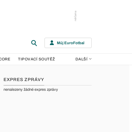
Můj EuroFotbal
CORE
TIPOVACÍ SOUTĚŽ
DALŠÍ
EXPRES ZPRÁVY
nenalezeny žádné expres zprávy