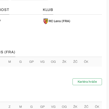
NOST
KLUB
y
RC Lens (FRA)
S (FRA)
M
G
GP
VG
OG
ŽK
ŽČ
ČK
Kariéra hráče
Z
M
G
GP
VG
OG
ŽK
ŽČ
ČK