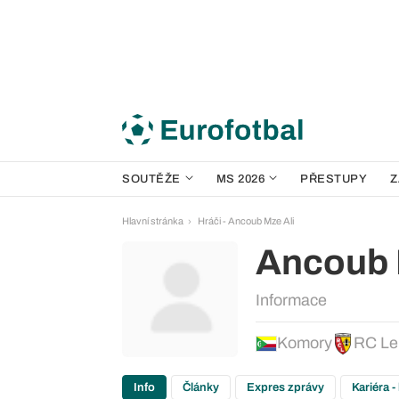
SOUTĚŽE
MS 2026
PŘESTUPY
Z
Hlavní stránka
Hráči - Ancoub Mze Ali
Ancoub 
Informace
Komory
RC Le
Info
Články
Expres zprávy
Kariéra -