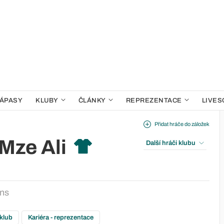
ÁPASY
KLUBY
ČLÁNKY
REPREZENTACE
LIVES
Přidat hráče do záložek
Mze Ali
Další hráči klubu
ns
 klub
Kariéra - reprezentace