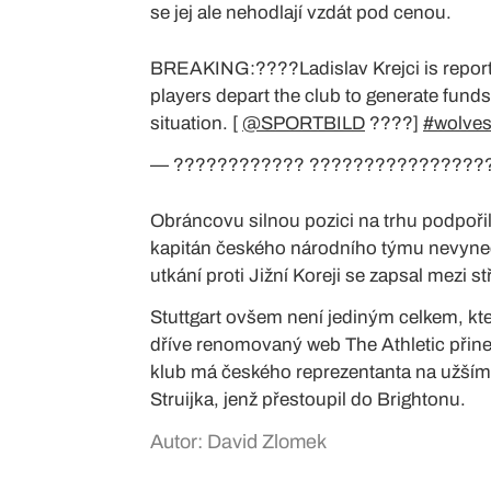
se jej ale nehodlají vzdát pod cenou.
BREAKING:????Ladislav Krejci is reported
players depart the club to generate fund
situation. [
@SPORTBILD
????]
#wolve
— ???????????? ?????????????????
Obráncovu silnou pozici na trhu podpořil
kapitán českého národního týmu nevynech
utkání proti Jižní Koreji se zapsal mezi st
Stuttgart ovšem není jediným celkem, kte
dříve renomovaný web The Athletic přine
klub má českého reprezentanta na užším
Struijka, jenž přestoupil do Brightonu.
Autor: David Zlomek