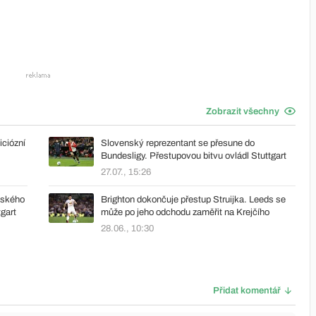
Zobrazit všechny
ciózní
Slovenský reprezentant se přesune do
Bundesligy. Přestupovou bitvu ovládl Stuttgart
27.07., 15:26
eského
Brighton dokončuje přestup Struijka. Leeds se
tgart
může po jeho odchodu zaměřit na Krejčího
28.06., 10:30
Přidat komentář