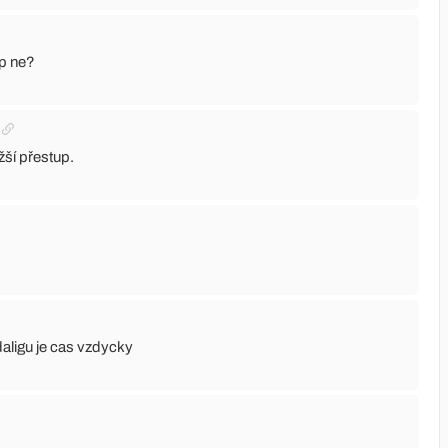
up ne?
ažší přestup.
aligu je cas vzdycky