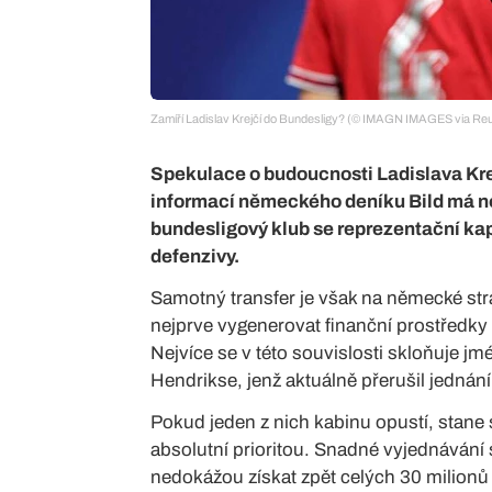
Zamíří Ladislav Krejčí do Bundesligy? (© IMAGN IMAGES via Reu
Spekulace o budoucnosti Ladislava Krejč
informací německého deníku Bild má no
bundesligový klub se reprezentační ka
defenzivy.
Samotný transfer je však na německé st
nejprve vygenerovat finanční prostředky
Nejvíce se v této souvislosti skloňuje jm
Hendrikse, jenž aktuálně přerušil jednán
Pokud jeden z nich kabinu opustí, stane 
absolutní prioritou. Snadné vyjednávání 
nedokážou získat zpět celých 30 milionů e