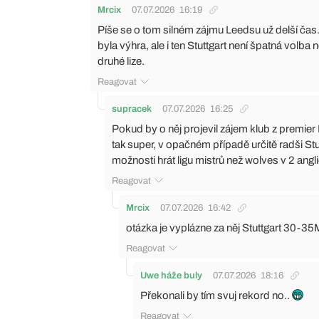
Mrcix
07.07.2026
16:19
Píše se o tom silném zájmu Leedsu už delší čas. 
byla výhra, ale i ten Stuttgart není špatná volb
druhé lize.
Reagovat
supracek
07.07.2026
16:25
Pokud by o něj projevil zájem klub z premier
tak super, v opačném případě určitě radši Stu
možnosti hrát ligu mistrů než wolves v 2 angli
Reagovat
Mrcix
07.07.2026
16:42
otázka je vyplázne za něj Stuttgart 30-35
Reagovat
Uwe háže buly
07.07.2026
18:16
Překonali by tím svuj rekord no..
Reagovat