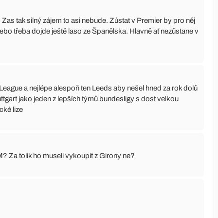
Zas tak silný zájem to asi nebude. Zůstat v Premier by pro něj
a nebo třeba dojde ještě laso ze Španělska. Hlavně ať nezůstane v
 League a nejlépe alespoň ten Leeds aby nešel hned za rok dolů
ttgart jako jeden z lepších týmů bundesligy s dost velkou
cké lize
M? Za tolik ho museli vykoupit z Girony ne?