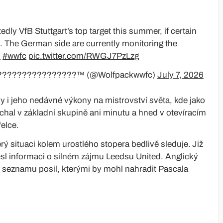
ly VfB Stuttgart’s top target this summer, if certain
s. The German side are currently monitoring the
s
#wwfc
pic.twitter.com/RWGJ7PzLzg
???????????????™️ (@Wolfpackwwfc)
July 7, 2026
y i jeho nedávné výkony na mistrovství světa, kde jako
al v základní skupině ani minutu a hned v otevíracím
řelce.
rý situaci kolem urostlého stopera bedlivě sleduje.
Již
sl informaci o silném zájmu Leedsu United. Anglický
 seznamu posil, kterými by mohl nahradit Pascala