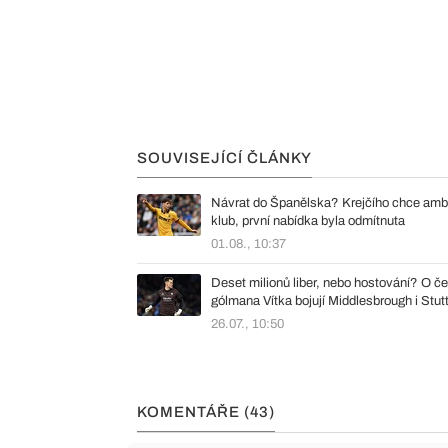
SOUVISEJÍCÍ ČLÁNKY
Návrat do Španělska? Krejčího chce ambi
klub, první nabídka byla odmítnuta
01.08., 10:37
Deset milionů liber, nebo hostování? O č
gólmana Vítka bojují Middlesbrough i Stut
26.07., 10:50
KOMENTÁŘE (43)