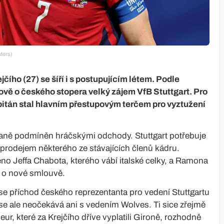
ters)
ího (27) se šíří i s postupujícím létem. Podle
vě o českého stopera velký zájem VfB Stuttgart. Pro
pitán stal hlavním přestupovým terčem pro vyztužení
raně podmíněn hráčskými odchody. Stuttgart potřebuje
 prodejem některého ze stávajících členů kádru.
éno Jeffa Chabota, kterého vábí italské celky, a Ramona
í o nové smlouvě.
se příchod českého reprezentanta pro vedení Stuttgartu
se ale neočekává ani s vedením Wolves. Ti sice zřejmě
ur, které za Krejčího dříve vyplatili Gironě, rozhodně