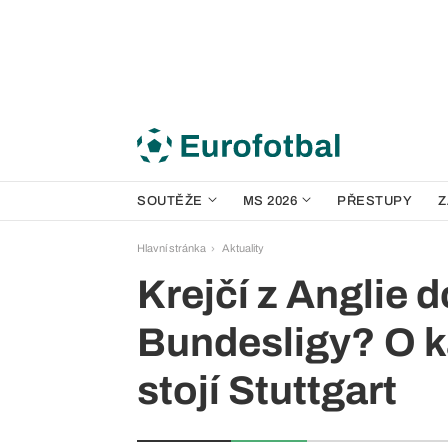
SOUTĚŽE
MS 2026
PŘESTUPY
Z
Hlavní stránka
Aktuality
Krejčí z Anglie 
Bundesligy? O k
stojí Stuttgart