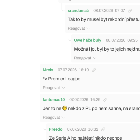
srandamač
08.07.2026
07:07
Tak to by musel být rekordní přest
Reagovat
Uwe háže buly
08.07.2026
09:25
Možná i jo, byl by to jejich nejdr
Reagovat
Mrcix
07.07.2026
16:19
*v Premier League
Reagovat
fantomas10
07.07.2026
16:29
Jen to ne
nekdo z PL po nem sahne, na srand
Reagovat
Freedo
07.07.2026
16:32
Ze Serie A ho naštěstí nikdo nechce