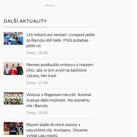
DALŠÍ AKTUALITY
115 milionů eur nestačí. Liverpool pošle
za Barcolu obří balík, PSG požaduje
ještě víc
Dnes, 18:58
Rennes prodloužilo smlouvu s Haisem.
Chci, aby si tým zvykl na špičkové
výkony, řekl kouč
Dnes, 17:48
Vinícius s Rogersem nevyšli, Arsenal
zvažuje další možnosti. Na seznamu
má i Barcolu
Dnes, 15:45
Bayern půjde do nové sezony s
nejvyššími cíly. Kompany: Chceme
vyhrát Ligu mistrů