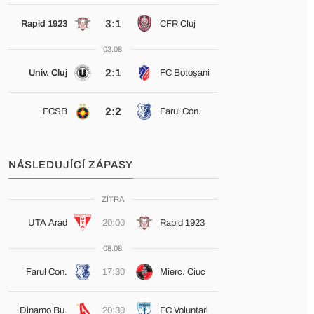
3:1
Rapid 1923
CFR Cluj
03.08.
2:1
Univ. Cluj
FC Botoşani
2:2
FCSB
Farul Con.
NÁSLEDUJÍCÍ ZÁPASY
ZÍTRA
UTA Arad
20:00
Rapid 1923
08.08.
Farul Con.
17:30
Mierc. Ciuc
Dinamo Bu.
20:30
FC Voluntari