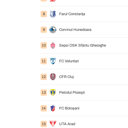
8
Farul Constanţa
9
Corvinul Hunedoara
10
Sepsi OSK Sfântu Gheorghe
11
FC Voluntari
12
CFR Cluj
13
Petrolul Ploieşti
14
FC Botoşani
15
UTA Arad