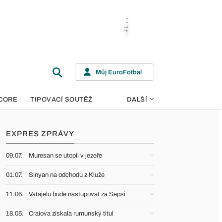
Můj EuroFotbal
CORE
TIPOVACÍ SOUTĚŽ
DALŠÍ
EXPRES ZPRÁVY
09.07.
Muresan se utopil v jezeře
01.07.
Sinyan na odchodu z Kluže
11.06.
Vatajelu bude nastupovat za Sepsi
18.05.
Craiova získala rumunský titul