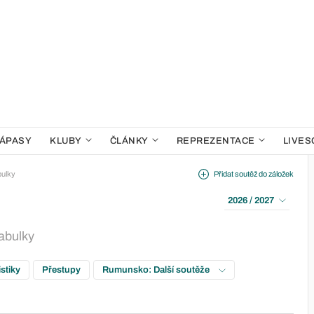
ÁPASY
KLUBY
ČLÁNKY
REPREZENTACE
LIVES
bulky
Přidat soutěž do záložek
2026 / 2027
tabulky
istiky
Přestupy
Rumunsko: Další soutěže