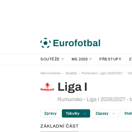
SOUTĚŽE
MS 2026
PŘESTUPY
Z
Hlavní stránka
Soutěže
Rumunsko - Liga I 2026/2027
Ta
Liga I
Rumunsko - Liga I 2026/2027 - 
Zprávy
Tabulky
Zápasy
Stat
ZÁKLADNÍ ČÁST