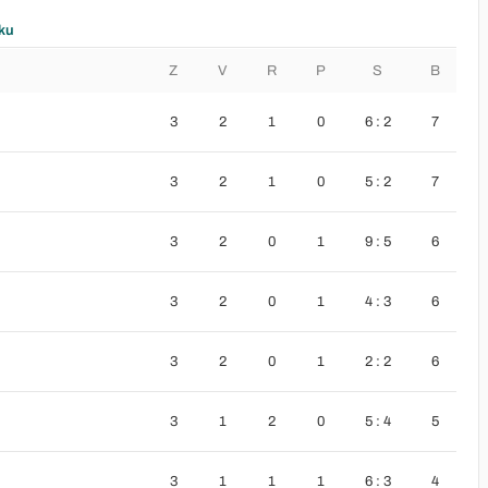
ku
Z
V
R
P
S
B
3
2
1
0
6 : 2
7
3
2
1
0
5 : 2
7
3
2
0
1
9 : 5
6
3
2
0
1
4 : 3
6
3
2
0
1
2 : 2
6
3
1
2
0
5 : 4
5
3
1
1
1
6 : 3
4