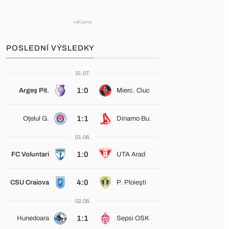
POSLEDNÍ VÝSLEDKY
31.07.
1:0
Argeş Pit.
Mierc. Ciuc
1:1
Oţelul G.
Dinamo Bu.
01.08.
1:0
FC Voluntari
UTA Arad
4:0
CSU Craiova
P. Ploieşti
02.08.
1:1
Hunedoara
Sepsi OSK