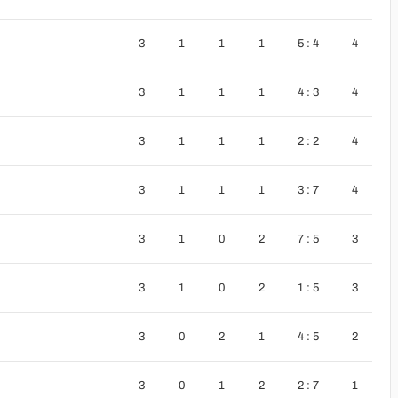
3
1
1
1
5 : 4
4
3
1
1
1
4 : 3
4
3
1
1
1
2 : 2
4
3
1
1
1
3 : 7
4
3
1
0
2
7 : 5
3
3
1
0
2
1 : 5
3
3
0
2
1
4 : 5
2
3
0
1
2
2 : 7
1