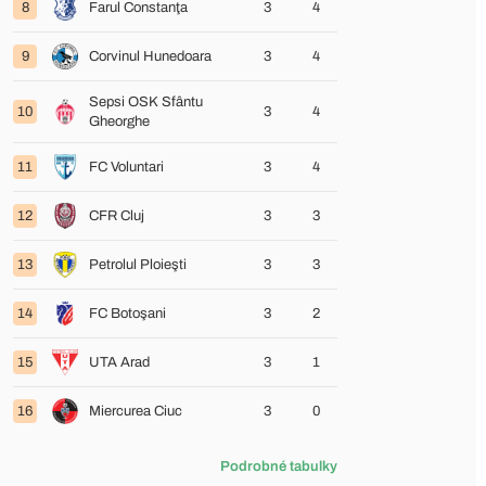
8
Farul Constanţa
3
4
9
Corvinul Hunedoara
3
4
Sepsi OSK Sfântu
10
3
4
Gheorghe
11
FC Voluntari
3
4
12
CFR Cluj
3
3
13
Petrolul Ploieşti
3
3
14
FC Botoşani
3
2
15
UTA Arad
3
1
16
Miercurea Ciuc
3
0
Podrobné tabulky