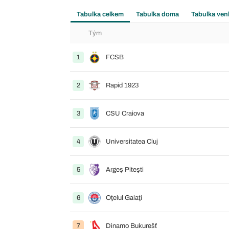
Tabulka celkem
Tabulka doma
Tabulka ven
Tým
1
FCSB
2
Rapid 1923
3
CSU Craiova
4
Universitatea Cluj
5
Argeş Piteşti
6
Oţelul Galaţi
7
Dinamo Bukurešť