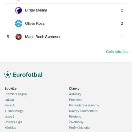
Birger Meling
2
Oliver Ross
2
5
Mads Bech Sørensen
1
Celá tabulka
Soutěže
Články
Premier League
Aktuality
LaLiga
Previews
Serie A
Komentáře a souhrny
1. Bundesliga
Názory a komentáře
Ligue 1
Fejetony
Chance Liga
Životopisy
Niké liga
Profily, historie