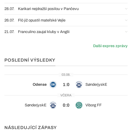
28.07.
Karikari nejdražší posilou v Pančevu
26.07.
Flö již opustil mateřské Vejle
21.07.
Franculino zaujal kluby v Anglii
Další expres zprávy
POSLEDNÍ VÝSLEDKY
03.08.
1:0
Odense
SønderjyskE
VČERA
0:0
SønderjyskE
Viborg FF
NÁSLEDUJÍCÍ ZÁPASY