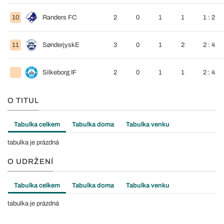
10
Randers FC
2
0
1
1
1 : 2
11
SønderjyskE
3
0
1
2
2 : 4
Silkeborg IF
2
0
1
1
2 : 4
O TITUL
Tabulka celkem
Tabulka doma
Tabulka venku
tabulka je prázdná
O UDRŽENÍ
Tabulka celkem
Tabulka doma
Tabulka venku
tabulka je prázdná