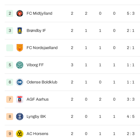
2
FC Midtjylland
2
2
0
0
5 : 3
3
Brøndby IF
2
1
1
0
2 : 1
FC Nordsjaelland
2
1
1
0
2 : 1
5
Viborg FF
3
1
1
1
1 : 1
6
Odense Boldklub
2
1
0
1
1 : 1
7
AGF Aarhus
2
0
2
0
3 : 3
8
Lyngby BK
2
0
1
1
4 : 5
9
AC Horsens
2
0
1
1
2 : 3