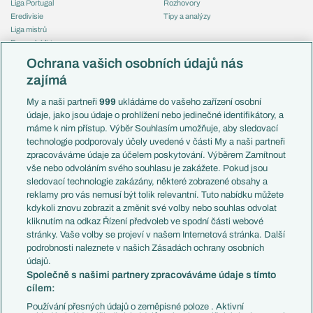
Liga Portugal
Rozhovory
Eredivisie
Tipy a analýzy
Liga mistrů
Evropská liga
Reprezentace
Konferenční liga
Česko
Ochrana vašich osobních údajů nás
Mistrovství světa
Slovensko
zajímá
Liga národů
Anglie
Francie
My a naši partneři
999
ukládáme do vašeho zařízení osobní
Témata
Itálie
údaje, jako jsou údaje o prohlížení nebo jedinečné identifikátory, a
Představení týmů MS
Německo
máme k nim přístup. Výběr Souhlasím umožňuje, aby sledovací
EuroSkauting
Španělsko
technologie podporovaly účely uvedené v části My a naši partneři
PL v kostce
Argentina
zpracováváme údaje za účelem poskytování. Výběrem Zamítnout
Evropské koeficienty
Brazílie
vše nebo odvoláním svého souhlasu je zakážete. Pokud jsou
Přestupy
sledovací technologie zakázány, některé zobrazené obsahy a
Přestupové spekulace
reklamy pro vás nemusí být tolik relevantní. Tuto nabídku můžete
Přestupy
Zranění
kdykoli znovu zobrazit a změnit své volby nebo souhlas odvolat
Zápasy
kliknutím na odkaz Řízení předvoleb ve spodní části webové
Livescore
stránky. Vaše volby se projeví v našem Internetová stránka. Další
Kluby
Tipovací soutěž
podrobnosti naleznete v našich Zásadách ochrany osobních
Arsenal FC
Fotbal TV
údajů.
Chelsea FC
Společně s našimi partnery zpracováváme údaje s tímto
Manchester United
cílem:
AC Milán
Juventus FC
Používání přesných údajů o zeměpisné poloze . Aktivní