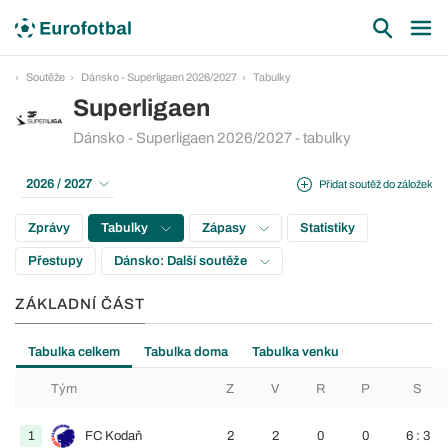
Soutěže
Dánsko - Superligaen 2026/2027
Tabulky
Superligaen
Dánsko - Superligaen 2026/2027 - tabulky
2026 / 2027
Přidat soutěž do záložek
Zprávy
Tabulky
Zápasy
Statistiky
Přestupy
Dánsko: Další soutěže
ZÁKLADNÍ ČÁST
Tabulka celkem
Tabulka doma
Tabulka venku
Tým
Z
V
R
P
S
1
FC Kodaň
2
2
0
0
6 : 3