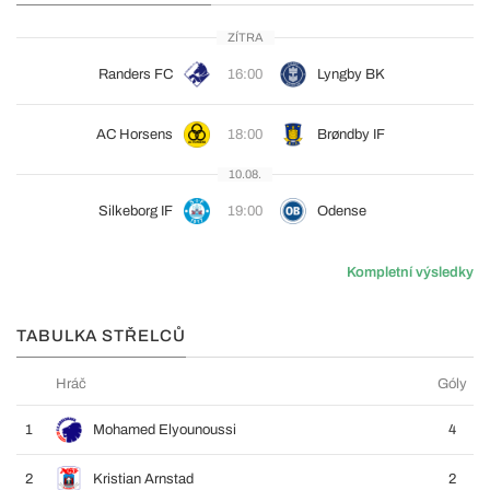
ZÍTRA
Randers FC
16:00
Lyngby BK
AC Horsens
18:00
Brøndby IF
10.08.
Silkeborg IF
19:00
Odense
Kompletní výsledky
TABULKA STŘELCŮ
Hráč
Góly
1
Mohamed Elyounoussi
4
2
Kristian Arnstad
2