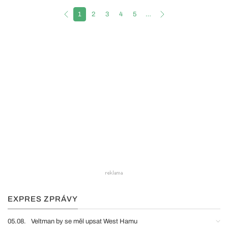
1
2
3
4
5
…
EXPRES ZPRÁVY
05.08.
Veltman by se měl upsat West Hamu