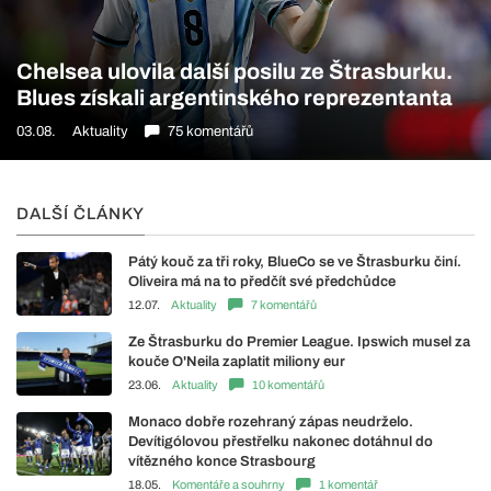
Chelsea ulovila další posilu ze Štrasburku.
Blues získali argentinského reprezentanta
03.08.
Aktuality
75 komentářů
DALŠÍ ČLÁNKY
Pátý kouč za tři roky, BlueCo se ve Štrasburku činí.
Oliveira má na to předčít své předchůdce
12.07.
Aktuality
7 komentářů
Ze Štrasburku do Premier League. Ipswich musel za
kouče O'Neila zaplatit miliony eur
23.06.
Aktuality
10 komentářů
Monaco dobře rozehraný zápas neudrželo.
Devítigólovou přestřelku nakonec dotáhnul do
vítězného konce Strasbourg
18.05.
Komentáře a souhrny
1 komentář