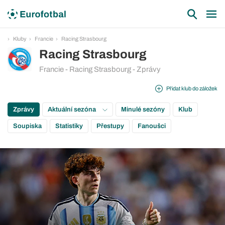
Kluby
Francie
Racing Strasbourg
Racing Strasbourg
Francie - Racing Strasbourg - Zprávy
Přidat klub do záložek
Zprávy
Aktuální sezóna
Minulé sezóny
Klub
Soupiska
Statistiky
Přestupy
Fanoušci