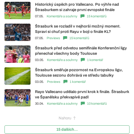
Historický úspěch pro Vallecano. Po výhře nad
Štrasburkem si zahraje první evropské finále
07.05.
Komentáře a souhrny
15 komentářů
Štrasburk se rozladil v nejhorší možný moment.
Spraví si chuť proti Rayu v boji o finále KL?
07.05.
Previews
15 komentářů
Štrasburk před odvetou semifinále Konferenční ligy
přenechal všechny body Toulouse
03.05.
Komentáře a souhrny
1 komentář
Štrasburk směřuje pozornost na Evropskou ligu,
Toulouse sezonu dohrává ve středu tabulky
03.05.
Previews
1 komentář
Rayo Vallecano udělalo první krok k finále. Štrasburk
ve Španělsku překvapivě padl
30.04.
Komentáře a souhrny
10 komentářů
Nahoru
15 dalších...