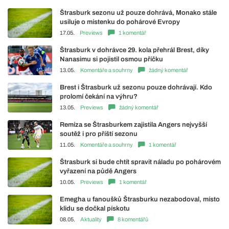
Štrasburk sezonu už pouze dohrává, Monako stále
usiluje o místenku do pohárové Evropy
17.05.
Previews
1 komentář
Štrasburk v dohrávce 29. kola přehrál Brest, díky
Nanasimu si pojistil osmou příčku
13.05.
Komentáře a souhrny
žádný komentář
Brest i Štrasburk už sezonu pouze dohrávají. Kdo
prolomí čekání na výhru?
13.05.
Previews
žádný komentář
Remíza se Štrasburkem zajistila Angers nejvyšší
soutěž i pro příští sezonu
11.05.
Komentáře a souhrny
1 komentář
Štrasburk si bude chtít spravit náladu po pohárovém
vyřazení na půdě Angers
10.05.
Previews
1 komentář
Emegha u fanoušků Štrasburku nezabodoval, místo
klidu se dočkal pískotu
08.05.
Aktuality
8 komentářů