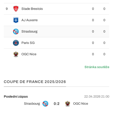
9
Stade Brestois
0
0
AJ Auxerre
0
0
Strasbourg
0
0
Paris SG
0
0
OGC Nice
0
0
Stránka soutěže
COUPE DE FRANCE 2025/2026
Poslední zápas
22.04.2026 21:00
0:2
Strasbourg
OGC Nice