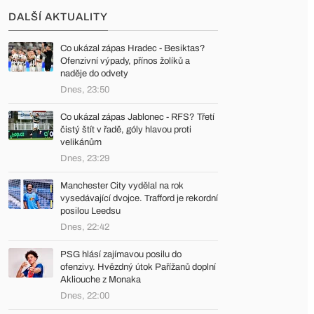
DALŠÍ AKTUALITY
Co ukázal zápas Hradec - Besiktas?
Ofenzivní výpady, přínos žolíků a
naděje do odvety
Dnes, 23:50
Co ukázal zápas Jablonec - RFS? Třetí
čistý štít v řadě, góly hlavou proti
velikánům
Dnes, 23:29
Manchester City vydělal na rok
vysedávající dvojce. Trafford je rekordní
posilou Leedsu
Dnes, 22:42
PSG hlásí zajímavou posilu do
ofenzivy. Hvězdný útok Pařížanů doplní
Akliouche z Monaka
Dnes, 22:00