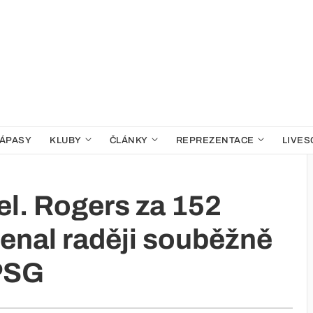
ÁPASY
KLUBY
ČLÁNKY
REPREZENTACE
LIVES
lel. Rogers za 152
senal raději souběžně
 PSG