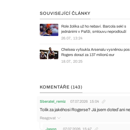
SOUVISEJÍCÍ ČLÁNKY
Role žolíka už ho nebaví. Barcola sekl s
jednáními v Paříži, smlouvu neprodlouží
26.07., 13:24
Chelsea vyfoukla Arsenalu vysněnou posi
Rogers dorazí za 137 milionů eur
18.07., 20:25
KOMENTÁŘE (143)
Sberatel_remiz
07.07.2026
15:04
Tolik za jakéhosi Rogerse? Já jsem doteď ani ne
Reagovat
Jason_
07.07.2026
15:47