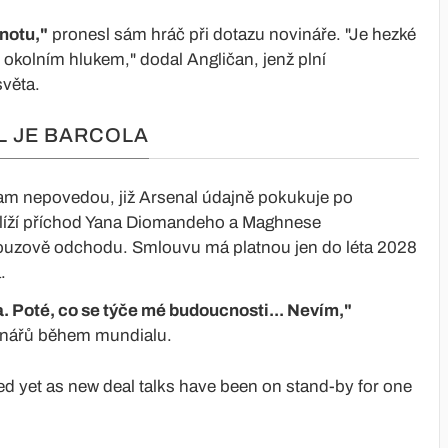
dnotu,"
pronesl sám hráč při dotazu novináře. "Je hezké
it okolním hlukem," dodal Angličan, jenž plní
světa.
L JE BARCOLA
ikam nepovedou, již Arsenal údajně pokukuje po
hlíží příchod Yana Diomandeho a Maghnese
ouzově odchodu. Smlouvu má platnou jen do léta 2028
.
a. Poté, co se týče mé budoucnosti... Nevím,"
vinářů během mundialu.
ed yet as new deal talks have been on stand-by for one