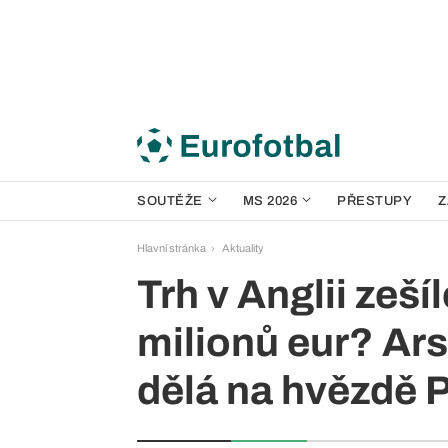
SOUTĚŽE
MS 2026
PŘESTUPY
Z
Hlavní stránka
Aktuality
Trh v Anglii zeší
milionů eur? Ar
dělá na hvězdě