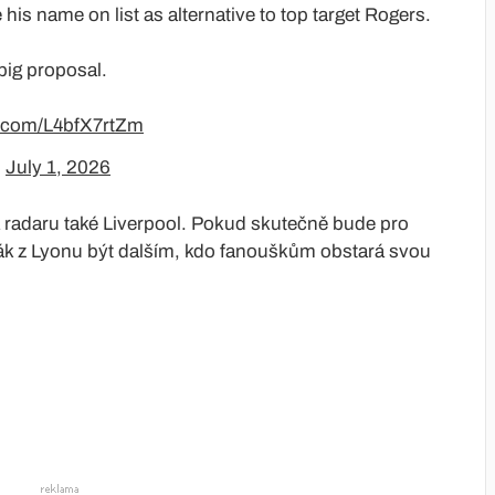
his name on list as alternative to top target Rogers.
big proposal.
er.com/L4bfX7rtZm
)
July 1, 2026
a radaru také Liverpool. Pokud skutečně bude pro
dák z Lyonu být dalším, kdo fanouškům obstará svou