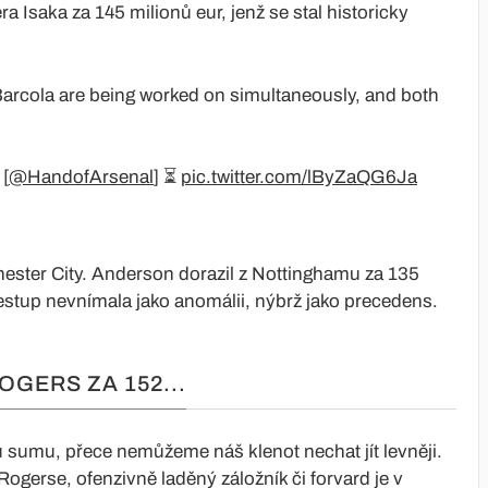
a Isaka za 145 milionů eur, jenž se stal historicky
rcola are being worked on simultaneously, and both
 [
@HandofArsenal
] ⏳
pic.twitter.com/lByZaQG6Ja
chester City. Anderson dorazil z Nottinghamu za 135
řestup nevnímala jako anomálii, nýbrž jako precedens.
GERS ZA 152...
 sumu, přece nemůžeme náš klenot nechat jít levněji.
ě Rogerse, ofenzivně laděný záložník či forvard je v