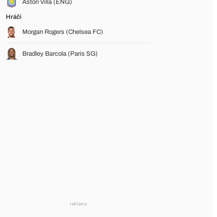
Aston Villa (ENG)
Hráči
Morgan Rogers (Chelsea FC)
Bradley Barcola (Paris SG)