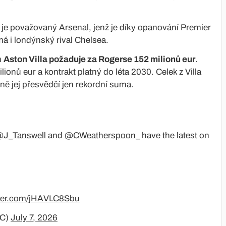
u je považovaný Arsenal, jenž je díky opanování Premier
á i londýnský rival Chelsea.
m
Aston Villa požaduje za Rogerse 152 milionů eur
.
nů eur a kontrakt platný do léta 2030. Celek z Villa
ě jej přesvědčí jen rekordní suma.
J_Tanswell
and
@CWeatherspoon_
have the latest on
tter.com/jHAVLC8Sbu
FC)
July 7, 2026