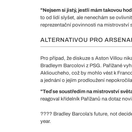
"Nejsem si jistý, jestli mám takovou ho
to od lidí slyšet, ale nenechám se ovlivn
reprezentační povinnosti na mistrovství 
ALTERNATIVOU PRO ARSENA
Pro případ, že diskuze s Aston Villou n
Bradleym Barcolovi z PSG. Pařížané vy
Aklioucheho, což by mohlo vést k Franc
a jednání o jejím prodloužení nepokročila
"Teď se soustředím na mistrovství svět
reagoval křídelník Pařížanů na dotaz no
???? Bradley Barcola’s future, not decid
year.