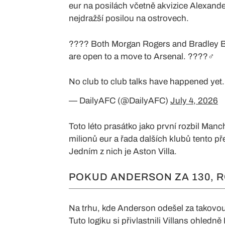
eur na posilách včetně akvizice Alexander
nejdražší posilou na ostrovech.
???? Both Morgan Rogers and Bradley Ba
are open to a move to Arsenal. ????️‍♂️
No club to club talks have happened yet.
— DailyAFC (@DailyAFC)
July 4, 2026
Toto léto prasátko jako první rozbil Man
milionů eur a řada dalších klubů tento p
Jedním z nich je Aston Villa.
POKUD ANDERSON ZA 130, RO
Na trhu, kde Anderson odešel za takovou
Tuto logiku si přivlastnili Villans ohledn