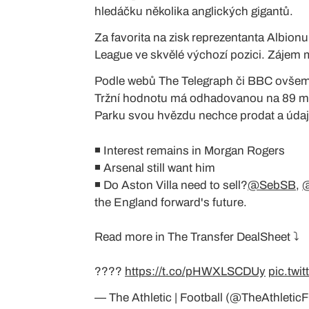
hledáčku několika anglických gigantů.
Za favorita na zisk reprezentanta Albion
League ve skvělé výchozí pozici. Zájem m
Podle webů The Telegraph či BBC ovše
Tržní hodnotu má odhadovanou na 89 milio
Parku svou hvězdu nechce prodat a údajn
◾️ Interest remains in Morgan Rogers
◾️ Arsenal still want him
◾️ Do Aston Villa need to sell?
@SebSB
,
@
the England forward's future.
Read more in The Transfer DealSheet ⤵️
????
https://t.co/pHWXLSCDUy
pic.twi
— The Athletic | Football (@TheAthletic