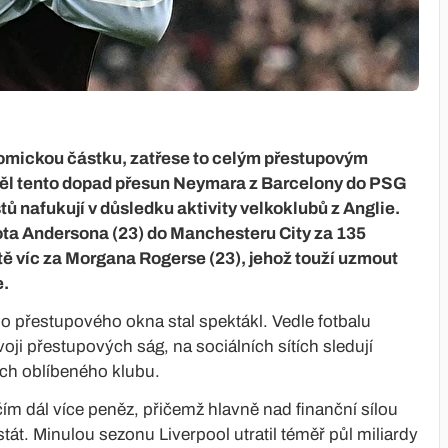
nomickou částku, zatřese to celým přestupovým
ěl tento dopad přesun Neymara z Barcelony do PSG
stů nafukují v důsledku aktivity velkoklubů z Anglie.
ota Andersona (23) do Manchesteru City za 135
eště víc za Morgana Rogerse (23), jehož touží uzmout
e.
o přestupového okna stal spektákl. Vedle fotbalu
oji přestupových ság, na sociálních sítích sledují
jich oblíbeného klubu.
čím dál více peněz, přičemž hlavně nad finanční sílou
t. Minulou sezonu Liverpool utratil téměř půl miliardy