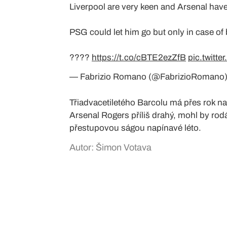
Liverpool are very keen and Arsenal have 
PSG could let him go but only in case of 
????
https://t.co/cBTE2ezZfB
pic.twitt
— Fabrizio Romano (@FabrizioRomano
Třiadvacetiletého Barcolu má přes rok n
Arsenal Rogers příliš drahý, mohl by ro
přestupovou ságou napínavé léto.
Autor: Šimon Votava