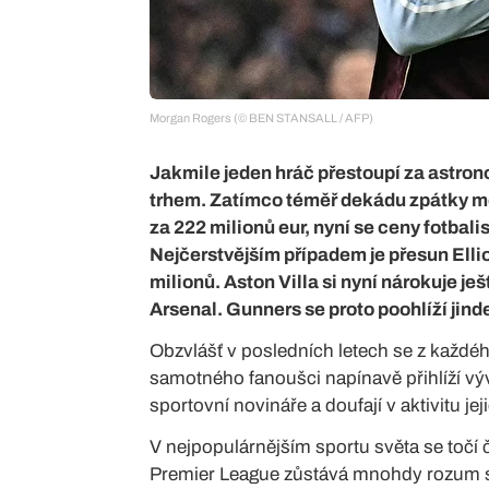
Morgan Rogers (© BEN STANSALL / AFP)
Jakmile jeden hráč přestoupí za astro
trhem. Zatímco téměř dekádu zpátky m
za 222 milionů eur, nyní se ceny fotbali
Nejčerstvějším případem je přesun Elli
milionů. Aston Villa si nyní nárokuje j
Arsenal. Gunners se proto poohlíží jind
Obzvlášť v posledních letech se z každéh
samotného fanoušci napínavě přihlíží výv
sportovní novináře a doufají v aktivitu je
V nejpopulárnějším sportu světa se točí 
Premier League zůstává mnohdy rozum stá