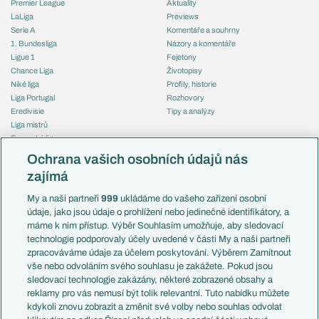
Premier League
Aktuality
LaLiga
Previews
Serie A
Komentáře a souhrny
1. Bundesliga
Názory a komentáře
Ligue 1
Fejetony
Chance Liga
Životopisy
Niké liga
Profily, historie
Liga Portugal
Rozhovory
Eredivisie
Tipy a analýzy
Liga mistrů
Evropská liga
Reprezentace
Konferenční liga
Česko
Ochrana vašich osobních údajů nás
Mistrovství světa
Slovensko
zajímá
Liga národů
Anglie
Francie
My a naši partneři
999
ukládáme do vašeho zařízení osobní
Témata
Itálie
údaje, jako jsou údaje o prohlížení nebo jedinečné identifikátory, a
Představení týmů MS
Německo
máme k nim přístup. Výběr Souhlasím umožňuje, aby sledovací
EuroSkauting
Španělsko
technologie podporovaly účely uvedené v části My a naši partneři
PL v kostce
Argentina
zpracováváme údaje za účelem poskytování. Výběrem Zamítnout
Evropské koeficienty
Brazílie
vše nebo odvoláním svého souhlasu je zakážete. Pokud jsou
Přestupy
sledovací technologie zakázány, některé zobrazené obsahy a
Přestupové spekulace
reklamy pro vás nemusí být tolik relevantní. Tuto nabídku můžete
Přestupy
Zranění
kdykoli znovu zobrazit a změnit své volby nebo souhlas odvolat
Zápasy