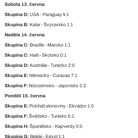
Sobota 13. června
Skupina D:
USA - Paraguay 4:1
Skupina B:
Katar - Švýcarsko 1:1
Neděle 14. června
Skupina C:
Brazílie - Maroko 1:1
Skupina C:
Haiti - Skotsko 0:1
Skupina D:
Austrálie - Turecko 2:0
Skupina E:
Německo - Curacao 7:1
Skupina F:
Nizozemsko - Japonsko 2:2
Pondělí 15. června
Skupina E:
Pobřeží slonoviny - Ekvádor 1:0
Skupina F:
Švédsko - Tunisko 5:1
Skupina H:
Španělsko - Kapverdy 0:0
Skupina G:
Belgie - Egypt 1:1