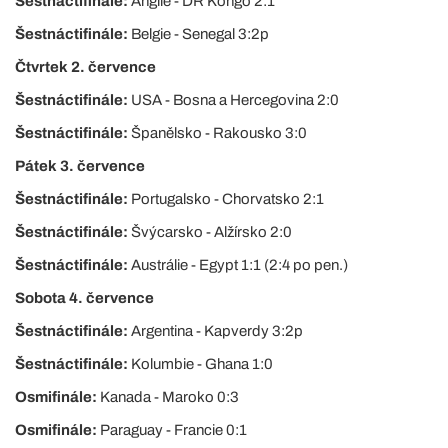
Šestnáctifinále:
Anglie - DR Kongo 2:1
Šestnáctifinále:
Belgie - Senegal 3:2p
Čtvrtek 2. července
Šestnáctifinále:
USA - Bosna a Hercegovina 2:0
Šestnáctifinále:
Španělsko - Rakousko 3:0
Pátek 3. července
Šestnáctifinále:
Portugalsko - Chorvatsko 2:1
Šestnáctifinále:
Švýcarsko - Alžírsko 2:0
Šestnáctifinále:
Austrálie - Egypt 1:1 (2:4 po pen.)
Sobota 4. července
Šestnáctifinále:
Argentina - Kapverdy 3:2p
Šestnáctifinále:
Kolumbie - Ghana 1:0
Osmifinále:
Kanada - Maroko 0:3
Osmifinále:
Paraguay - Francie 0:1