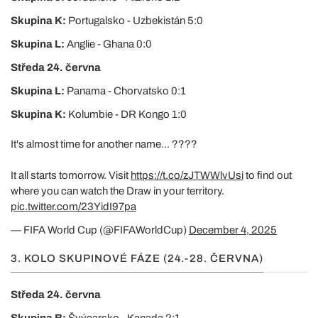
Skupina K:
Portugalsko - Uzbekistán 5:0
Skupina L:
Anglie - Ghana 0:0
Středa 24. června
Skupina L:
Panama - Chorvatsko 0:1
Skupina K:
Kolumbie - DR Kongo 1:0
It's almost time for another name... ????
It all starts tomorrow. Visit
https://t.co/zJTWWlvUsi
to find out
where you can watch the Draw in your territory.
pic.twitter.com/23YidI97pa
— FIFA World Cup (@FIFAWorldCup)
December 4, 2025
3. KOLO SKUPINOVÉ FÁZE (24.-28. ČERVNA)
Středa 24. června
Skupina B:
Švýcarsko - Kanada 2:1