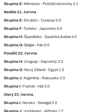
Skupina E:
Německo - Pobřeží slonoviny 2:1
Neděle 21. června
Skupina E:
Ekvádor - Curacao 0:0
Skupina F:
Tunisko - Japonsko 0:4
Skupina H:
Španělsko - Saúdská Arábie 4:0
Skupina G:
Belgie - Írán 0:0
Pondělí 22. června
Skupina H:
Uruguay - Kapverdy 2:2
Skupina G:
Nový Zéland - Egypt 1:3
Skupina J:
Argentina - Rakousko 2:0
Skupina I:
Francie - Irák 3:0
Úterý 23. června
Skupina I:
Norsko - Senegal 3:2
Skupina J:
Jordánsko - Alžírsko 1:2