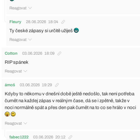
Reagovat
Fleury
28.06.2026
18:04
Ty české zápasy si určitě užiješ
Reagovat
Cotton
03.06.2026
18:09
RIP spánek
Reagovat
ámoš
03.06.2026
19:29
Kdyby to někomu v dnešní době ještě nedošlo, tak neni potřeba
čumět na každej zápas v reálným čase, dá se i zpětně, takže v
noci normálně spát a přes den pak čumět na to co se hrálo v noci
Reagovat
fabec1222
03.06.2026
20:12