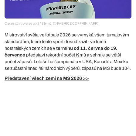
O prestižní trofej se utká 48 týmů. (© FABRICE COFFRINI / AFP)
Mistrovství světa ve fotbale 2026 se vymyká všem turnajovým
standardům, které tento sport dosud zažil - ve třech
hostitelských zemích se
v termínu od 11. června do 19.
července
představí rekordní počet týmů a sehraje se větší
počet zápasů. Letošního šampionátu v USA, Kanadě a Mexiku
se zúčastní hned 48 národních výběrů, zápasů na MS bude 104.
Představení všech zemí na MS 2026 >>