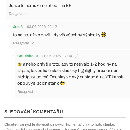
Jenže to nemůžeme chodit na EF
Reagovat
ámoš
03.06.2026
22:12
to ne no, až ve chvíli kdy víš všechny výsledky
Reagovat
Coutinho10
28.06.2026
17:04
a nebo právě proto, aby to netrvalo 1-2 hodiny na
zápas, tak bohatě stačí klasický highlighty či extended
highlighty, co má Oneplay ve svý nabídce či na YT kanálu
obou vysílacích stanic
Reagovat
SLEDOVÁNÍ KOMENTÁŘŮ
Chcete-li se rychle dovědět o nových komentářích k tomuto článku,
přidejte si jej ke svým sledovaným. Upozornění na nové komentáře pak