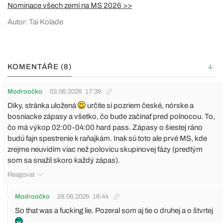
Nominace všech zemí na MS 2026 >>
Autor: Tai Kolade
KOMENTÁŘE (8)
Modroočko
03.06.2026
17:39
Díky, stránka uložená
určite si pozriem české, nórske a
bosniacke zápasy a všetko, čo bude začínať pred polnocou. To,
čo má výkop 02:00-04:00 hard pass. Zápasy o šiestej ráno
budú fajn spestrenie k raňajkám. Inak sú toto ale prvé MS, kde
zrejme neuvidím viac než polovicu skupinovej fázy (predtým
som sa snažil skoro každý zápas).
Reagovat
Modroočko
28.06.2026
16:44
So that was a fucking lie. Pozeral som aj tie o druhej a o štvrtej