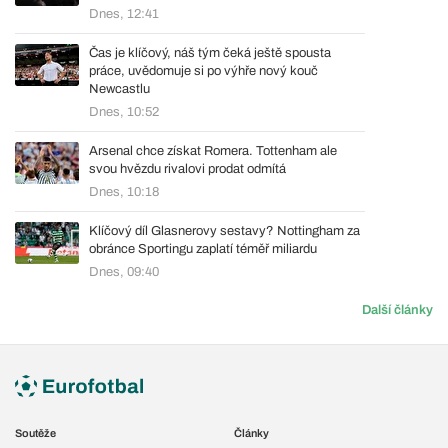
Dnes, 12:41
Čas je klíčový, náš tým čeká ještě spousta
práce, uvědomuje si po výhře nový kouč
Newcastlu
Dnes, 10:52
Arsenal chce získat Romera. Tottenham ale
svou hvězdu rivalovi prodat odmítá
Dnes, 10:18
Klíčový díl Glasnerovy sestavy? Nottingham za
obránce Sportingu zaplatí téměř miliardu
Dnes, 09:40
Další články
Soutěže
Články