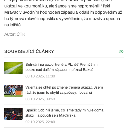
ukázali velkou morálku, ale šance jsme neproměnili," řekl
Mravac v úvodním hodnocení zápasu a k dalším odpovědím už
ho týmová mluvčí nepustila s vysvětlením, že mužstvo spěchá
na letiště.
Autor: ČTK
SOUVISEJÍCÍ ČLÁNKY
Setrvání na pozici trenéra Plzně? Přemýšlím
pouze nad dalším zápasem, přiznal Bakoš
03.10.2025, 11:30
Valenta se chtěl po změně trenéra ukázat. Jsem
rád, že jsem to chytil za pačesy, liboval si
03.10.2025, 09:53
Spáčil: Odčinili jsme, co jsme tady minule doma
zkazili, a poučili se z Maďarska
02.10.2025, 22:49