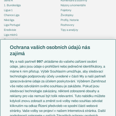
Serie A
Komentáře a souhrny
1. Bundesliga
Názory a komentáře
Ligue 1
Fejetony
Chance Liga
Životopisy
Niké liga
Profily, historie
Liga Portugal
Rozhovory
Eredivisie
Tipy a analýzy
Liga mistrů
Evropská liga
Reprezentace
Konferenční liga
Česko
Ochrana vašich osobních údajů nás
Mistrovství světa
Slovensko
zajímá
Liga národů
Anglie
Francie
My a naši partneři
997
ukládáme do vašeho zařízení osobní
Témata
Itálie
údaje, jako jsou údaje o prohlížení nebo jedinečné identifikátory, a
Představení týmů MS
Německo
máme k nim přístup. Výběr Souhlasím umožňuje, aby sledovací
EuroSkauting
Španělsko
technologie podporovaly účely uvedené v části My a naši partneři
PL v kostce
Argentina
zpracováváme údaje za účelem poskytování. Výběrem Zamítnout
Evropské koeficienty
Brazílie
vše nebo odvoláním svého souhlasu je zakážete. Pokud jsou
Přestupy
sledovací technologie zakázány, některé zobrazené obsahy a
Přestupové spekulace
reklamy pro vás nemusí být tolik relevantní. Tuto nabídku můžete
Přestupy
Zranění
kdykoli znovu zobrazit a změnit své volby nebo souhlas odvolat
Zápasy
kliknutím na odkaz Řízení předvoleb ve spodní části webové
Livescore
stránky. Vaše volby se projeví v našem Internetová stránka. Další
Kluby
Tipovací soutěž
podrobnosti naleznete v našich Zásadách ochrany osobních
Arsenal FC