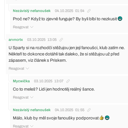
Nezávislý nefanoušek
04.10.2025
01:54
Proč ne? Když to zjevně funguje? By byli blbí to nezkusit
Reagovat
arvncrtx
03.10.2025
13:05
U Sparty si na rozhodčí stěžujou jen její fanoušci, klub zatím ne.
Někteří to dokonce dotáhli tak daleko, že si stěžujou už před
zápasem, viz článek s Priskem.
Reagovat
Mycwička
03.10.2025
13:07
Co to meleš? Lidi jen hodnotěj reálný šance.
Reagovat
Nezávislý nefanoušek
04.10.2025
01:55
Málo, klub by měl svoje fanoušky podporovat
Reagovat