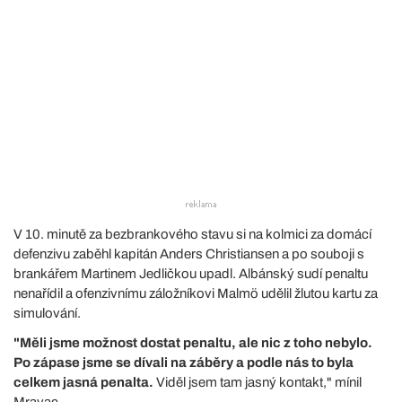
V 10. minutě za bezbrankového stavu si na kolmici za domácí
defenzivu zaběhl kapitán Anders Christiansen a po souboji s
brankářem Martinem Jedličkou upadl. Albánský sudí penaltu
nenařídil a ofenzivnímu záložníkovi Malmö udělil žlutou kartu za
simulování.
"Měli jsme možnost dostat penaltu, ale nic z toho nebylo.
Po zápase jsme se dívali na záběry a podle nás to byla
celkem jasná penalta.
Viděl jsem tam jasný kontakt," mínil
Mravac.