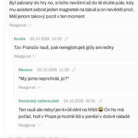
Byl zabraný do hry no, si toho nevšiml až do té druhé půle, kdy
mu asistent sebral jeden magnetek na tabuli a on nevěděl proč.
Měl jenom takový pocit v ten moment
Reagovat
Kucka
03.10.2025
10:33
Tzv. Franzův rauš, pak neregistruješ góly ani redky
Reagovat
Revizor
03.10.2025
11:25
"My jsme neprohráli, jo?"
Reagovat
Nezávislý nefanoušek
04.10.2025
02:01
Ten rauš ale nebyl jen kvůli dění na hřišti
On ho má
pořád, holt v Praze je hodně lidí s penězi v dobré náladě
Reagovat