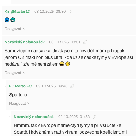
KingMaster13
03.10.2025
08:30
Reagovat
Nezávislý nefanoušek
03.10.2025
08:31
Samozřejmě nadsázka. Jinak jsem to neviděl, mám já hlupák
jenom O2 maxi non plus ultra, kde už se české týmy v Evropě asi
nedávají, zřejmě není zájem
Reagovat
FC Porto FC
03.10.2025
08:46
Spartu jo
Reagovat
Nezávislý nefanoušek
04.10.2025
01:58
Hmmm, tak v Evropě máme čtyři týmy a při vší úctě ke
Spartě, i když nám snad výhrami pozvedne koeficient, mi