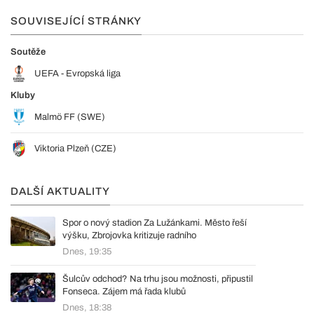
SOUVISEJÍCÍ STRÁNKY
Soutěže
UEFA - Evropská liga
Kluby
Malmö FF (SWE)
Viktoria Plzeň (CZE)
DALŠÍ AKTUALITY
Spor o nový stadion Za Lužánkami. Město řeší
výšku, Zbrojovka kritizuje radního
Dnes, 19:35
Šulcův odchod? Na trhu jsou možnosti, připustil
Fonseca. Zájem má řada klubů
Dnes, 18:38