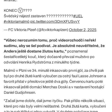
KONEC Ⓥ????
Švédský nájezd zastaven ????????????
#UEL
#viktoriamalmö
pic.twitter.com/3DmXFUSvvY
— FC Viktoria Plzeň (@fcviktorkaplzen)
October 2, 2025
"Vůbec nerozumím tomu, proč videorozhodčí neřekl
sudímu, aby se šel podívat. Je absolutně neuvěřitelné, že
Anders ještě dostane žlutou kartu,"
poznamenal
šestatřicetiletý kouč, který dočasně převzal mužstvo po
odvolání Henrika Rydströma z minulého týdne.
Malmö v Plzni ve 34. minutě inkasovalo první gól, za chvíli pak
byl po druhé žluté kartě vyloučen za ostrý faul Lasse Johnsen a
favorit přidal v přesilovce ještě dva góly. Červenou kartu poté
inkasovali ještě domácí Merchas Doski a v nastavení hostující
Daníel Gudjohnsen.
"Začali jsme dobře, dali jsme i tyčku. Pak přišlo několik situací,
které pro nás byly velmi nešťastné. Druhá žlutá karta, vyloučení
a to je pak těžké si něco vytvořit. V druhém poločase jsme