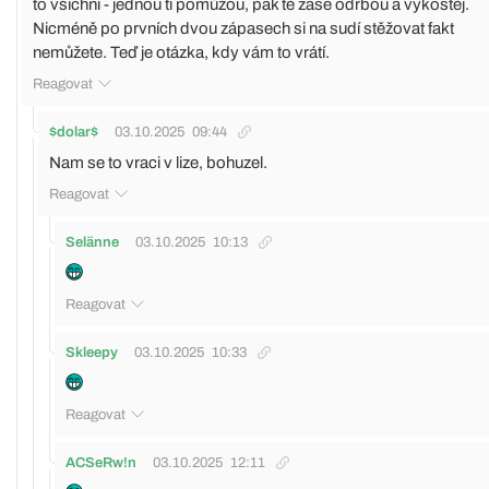
to všichni - jednou ti pomůžou, pak tě zase odrbou a vykostěj.
Nicméně po prvních dvou zápasech si na sudí stěžovat fakt
nemůžete. Teď je otázka, kdy vám to vrátí.
Reagovat
$dolar$
03.10.2025
09:44
Nam se to vraci v lize, bohuzel.
Reagovat
Selänne
03.10.2025
10:13
Reagovat
Skleepy
03.10.2025
10:33
Reagovat
ACSeRw!n
03.10.2025
12:11