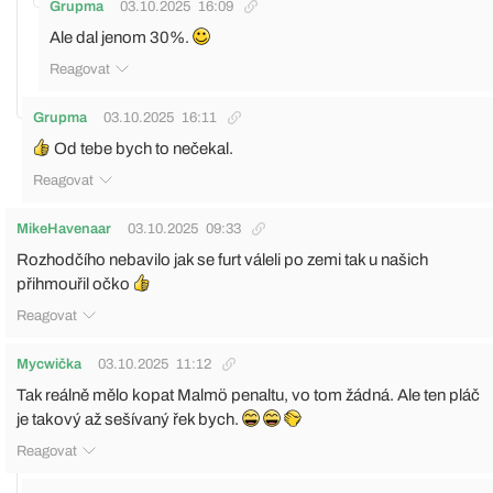
Grupma
03.10.2025
16:09
Ale dal jenom 30%.
Reagovat
Grupma
03.10.2025
16:11
Od tebe bych to nečekal.
Reagovat
MikeHavenaar
03.10.2025
09:33
Rozhodčího nebavilo jak se furt váleli po zemi tak u našich
přihmouřil očko
Reagovat
Mycwička
03.10.2025
11:12
Tak reálně mělo kopat Malmö penaltu, vo tom žádná. Ale ten pláč
je takový až sešívaný řek bych.
Reagovat