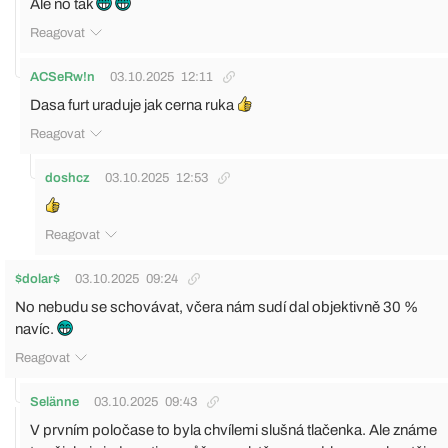
Ale no tak
Reagovat
ACSeRw!n
03.10.2025
12:11
Dasa furt uraduje jak cerna ruka
Reagovat
doshcz
03.10.2025
12:53
Reagovat
$dolar$
03.10.2025
09:24
No nebudu se schovávat, včera nám sudí dal objektivně 30 %
navíc.
Reagovat
Selänne
03.10.2025
09:43
V prvním poločase to byla chvílemi slušná tlačenka. Ale známe