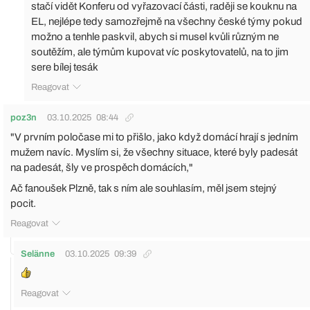
stačí vidět Konferu od vyřazovací části, raději se kouknu na
EL, nejlépe tedy samozřejmě na všechny české týmy pokud
možno a tenhle paskvil, abych si musel kvůli různým ne
soutěžím, ale týmům kupovat víc poskytovatelů, na to jim
sere bílej tesák
Reagovat
poz3n
03.10.2025
08:44
"V prvním poločase mi to přišlo, jako když domácí hrají s jedním
mužem navíc. Myslím si, že všechny situace, které byly padesát
na padesát, šly ve prospěch domácích,"
Ač fanoušek Plzně, tak s ním ale souhlasím, měl jsem stejný
pocit.
Reagovat
Selänne
03.10.2025
09:39
Reagovat