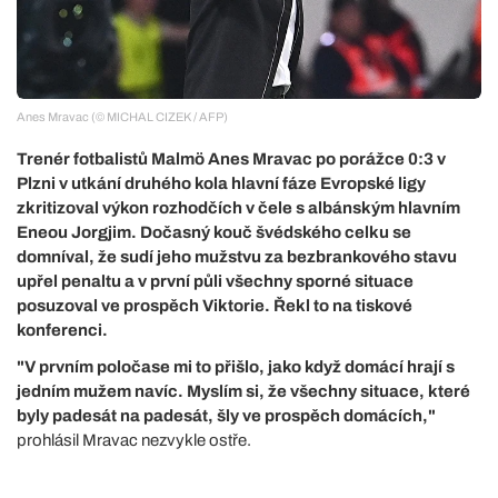
Anes Mravac (© MICHAL CIZEK / AFP)
Trenér fotbalistů Malmö Anes Mravac po porážce 0:3 v
Plzni v utkání druhého kola hlavní fáze Evropské ligy
zkritizoval výkon rozhodčích v čele s albánským hlavním
Eneou Jorgjim. Dočasný kouč švédského celku se
domníval, že sudí jeho mužstvu za bezbrankového stavu
upřel penaltu a v první půli všechny sporné situace
posuzoval ve prospěch Viktorie. Řekl to na tiskové
konferenci.
"V prvním poločase mi to přišlo, jako když domácí hrají s
jedním mužem navíc. Myslím si, že všechny situace, které
byly padesát na padesát, šly ve prospěch domácích,"
prohlásil Mravac nezvykle ostře.