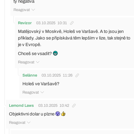
ty negativa
Reagovat
Revizor
03.10.2025
10:31
Matějovský v Moskvě, Holeš ve Varšavě. A to jsou jen
příklady. Jako se připískává těm lepším v lize, tak stejně to
je v Evropě.
Chceš se vsadit?
Reagovat
Selänne
03.10.2025
11:26
Holeš ve Varšavě?
Reagovat
Lemond Laws
03.10.2025
10:42
Objektivni dolar u plzne
Reagovat