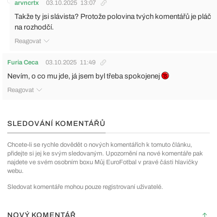
arvncrtx
03.10.2025
13:07
Takže ty jsi slávista? Protože polovina tvých komentářů je pláč
na rozhodčí.
Reagovat
Furia Ceca
03.10.2025
11:49
Nevím, o co mu jde, já jsem byl třeba spokojenej
Reagovat
SLEDOVÁNÍ KOMENTÁŘŮ
Chcete-li se rychle dovědět o nových komentářích k tomuto článku,
přidejte si jej ke svým sledovaným. Upozornění na nové komentáře pak
najdete ve svém osobním boxu Můj EuroFotbal v pravé části hlavičky
webu.
Sledovat komentáře mohou pouze registrovaní uživatelé.
NOVÝ KOMENTÁŘ