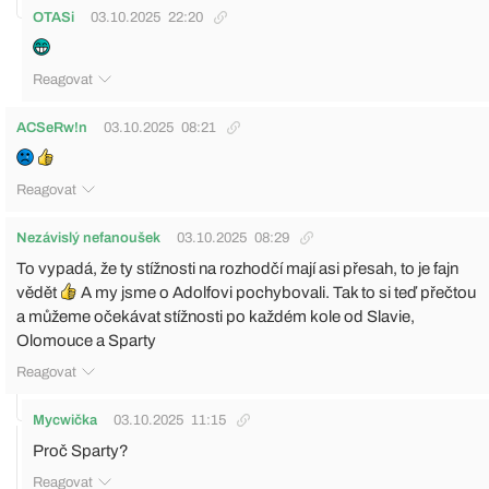
OTASi
03.10.2025
22:20
Reagovat
ACSeRw!n
03.10.2025
08:21
Reagovat
Nezávislý nefanoušek
03.10.2025
08:29
To vypadá, že ty stížnosti na rozhodčí mají asi přesah, to je fajn
vědět
A my jsme o Adolfovi pochybovali. Tak to si teď přečtou
a můžeme očekávat stížnosti po každém kole od Slavie,
Olomouce a Sparty
Reagovat
Mycwička
03.10.2025
11:15
Proč Sparty?
Reagovat