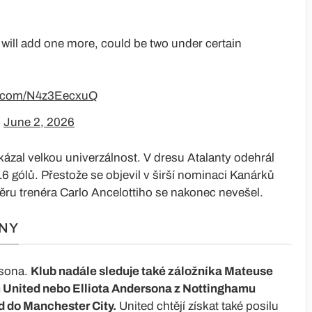
will add one more, could be two under certain
er.com/N4z3EecxuQ
)
June 2, 2026
zal velkou univerzálnost. V dresu Atalanty odehrál
6 gólů. Přestože se objevil v širší nominaci Kanárků
ěru trenéra Carlo Ancelottiho se nakonec nevešel.
ĚNY
rsona.
Klub nadále sleduje také záložníka Mateuse
 United nebo Elliota Andersona z Nottinghamu
d do Manchester City.
United chtějí získat také posilu