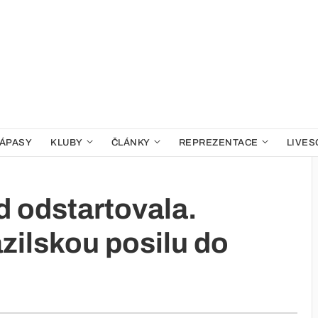
ÁPASY
KLUBY
ČLÁNKY
REPREZENTACE
LIVES
d odstartovala.
azilskou posilu do