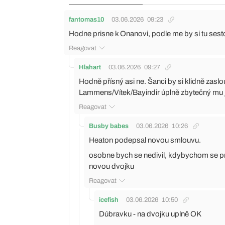
fantomas10
03.06.2026
09:23
Hodne prisne k Onanovi, podle me by si tu sesto
Reagovat
Hlahart
03.06.2026
09:27
Hodně přísný asi ne. Šanci by si klidně zaslo
Lammens/Vítek/Bayindir úplně zbytečný mu j
Reagovat
Busby babes
03.06.2026
10:26
Heaton podepsal novou smlouvu.
osobne bych se nedivil, kdybychom se pres 
novou dvojku
Reagovat
icefish
03.06.2026
10:50
Dúbravku - na dvojku uplně OK