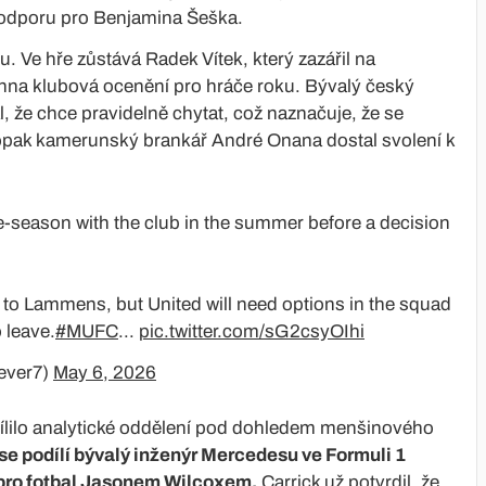
 podporu pro Benjamina Šeška.
. Ve hře zůstává Radek Vítek, který zazářil na
echna klubová ocenění pro hráče roku. Bývalý český
l, že chce pravidelně chytat, což naznačuje, že se
aopak kamerunský brankář André Onana dostal svolení k
e-season with the club in the summer before a decision
 to Lammens, but United will need options in the squad
 leave.
#MUFC
...
pic.twitter.com/sG2csyOIhi
ever7)
May 6, 2026
ílilo analytické oddělení pod dohledem menšinového
 se podílí bývalý inženýr Mercedesu ve Formuli 1
 pro fotbal Jasonem Wilcoxem.
Carrick už potvrdil, že