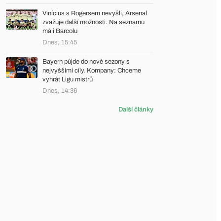
Vinícius s Rogersem nevyšli, Arsenal
zvažuje další možnosti. Na seznamu
má i Barcolu
Dnes, 15:45
Bayern půjde do nové sezony s
nejvyššími cíly. Kompany: Chceme
vyhrát Ligu mistrů
Dnes, 14:36
Další články