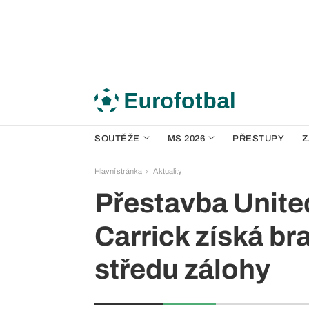
SOUTĚŽE
MS 2026
PŘESTUPY
Z
Hlavní stránka
Aktuality
Přestavba Unite
Carrick získá br
středu zálohy