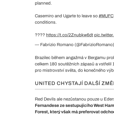
planned.
Casemiro and Ugarte to leave so
#MUFC
conditions.
????
https://t.co/2Znubkw6dt
pic.twitt
— Fabrizio Romano (@FabrizioRomano
Brazilec během angažmá v Bergamu proká
celkem 180 soutěžních zápasů a vstřelil 1
pro mistrovství světa, do konečného výb
UNITED CHYSTAJÍ DALŠÍ ZM
Red Devils ale nezůstanou pouze u Ede
Fernandese ze sestupujícího West Ham
Forest, který však má preferovat odcho