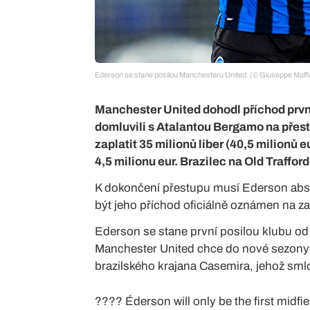
Ederson se stane posilou Manchesteru United. (© Giuseppe Maffi
Manchester United dohodl příchod první
domluvili s Atalantou Bergamo na přest
zaplatit 35 milionů liber (40,5 milionů 
4,5 milionu eur. Brazilec na Old Traffor
K dokončení přestupu musí Ederson abso
být jeho příchod oficiálně oznámen na za
Ederson se stane první posilou klubu od
Manchester United chce do nové sezony 
brazilského krajana Casemira, jehož sml
???? Éderson will only be the first midfi