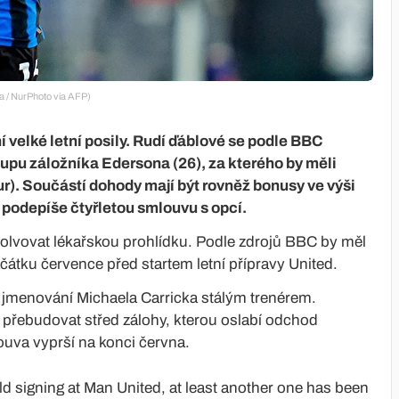
a / NurPhoto via AFP)
 velké letní posily. Rudí ďáblové se podle BBC
upu záložníka Edersona (26), za kterého by měli
eur). Součástí dohody mají být rovněž bonusy ve výši
d podepíše čtyřletou smlouvu s opcí.
lvovat lékařskou prohlídku. Podle zdrojů BBC by měl
čátku července před startem letní přípravy United.
 jmenování Michaela Carricka stálým trenérem.
přebudovat střed zálohy, kterou oslabí odchod
ouva vyprší na konci června.
eld signing at Man United, at least another one has been