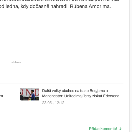
í od ledna, kdy dočasně nahradil Rúbena Amorima.
Další velký obchod na trase Bergamo a
ím
Manchester: United mají brzy získat Édersona
23.05., 12:12
Přidat komentář