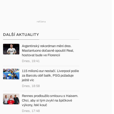
DALŠÍ AKTUALITY
Argentinský rekordman mění dres.
Mastantuono dočasně opouští Real,
hostovat bude ve Florencii
Dnes, 19:41
115 milionů eur nestačí. Liverpool pošle
za Barcolu obří balík, PSG požaduje
ještě víc
Dnes, 18:58
Rennes prodloužilo smlouvu s Haisem.
Chci, aby si tým zvykl na špičkové
výkony, řekl kouč
Dnes, 17:48