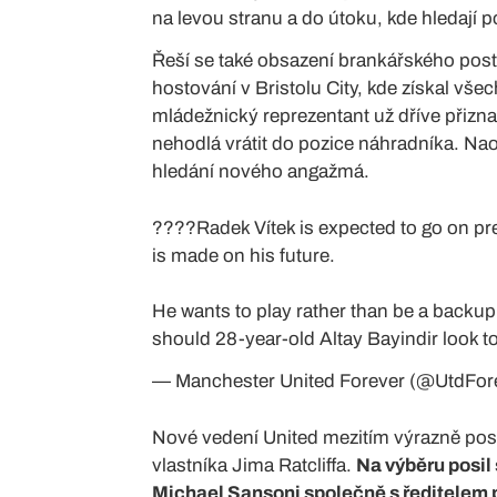
na levou stranu a do útoku, kde hledají
Řeší se také obsazení brankářského postu
hostování v Bristolu City, kde získal vš
mládežnický reprezentant už dříve přizna
nehodlá vrátit do pozice náhradníka. N
hledání nového angažmá.
????Radek Vítek is expected to go on pr
is made on his future.
He wants to play rather than be a backup
should 28-year-old Altay Bayindir look to
— Manchester United Forever (@UtdFor
Nové vedení United mezitím výrazně pos
vlastníka Jima Ratcliffa.
Na výběru posil
Michael Sansoni společně s ředitelem