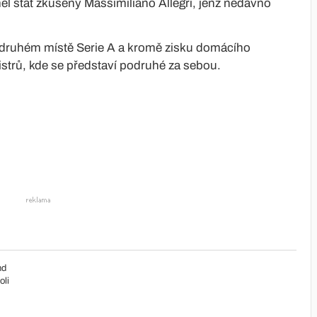
l stát zkušený Massimiliano Allegri, jenž nedávno
 druhém místě Serie A a kromě zisku domácího
mistrů, kde se představí podruhé za sebou.
nd
oli