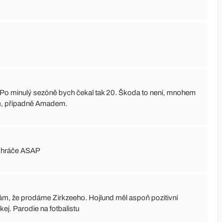
k. Po minulý sezóně bych čekal tak 20. Škoda to není, mnohem
m, případně Amadem.
í hráče ASAP
ufám, že prodáme Zirkzeeho. Hojlund měl aspoň pozitivní
kej. Parodie na fotbalistu