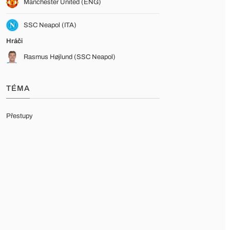
Manchester United (ENG)
SSC Neapol (ITA)
Hráči
Rasmus Højlund (SSC Neapol)
TÉMA
Přestupy