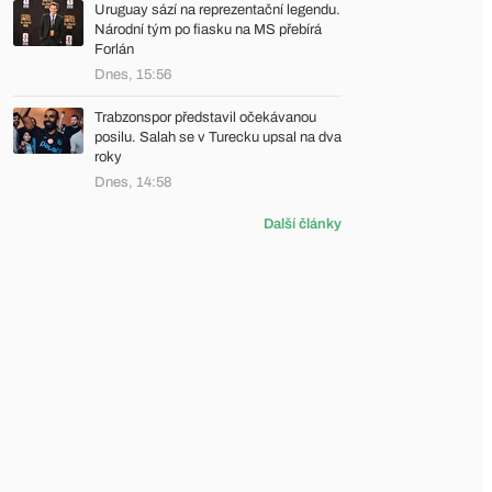
Uruguay sází na reprezentační legendu.
Národní tým po fiasku na MS přebírá
Forlán
Dnes, 15:56
Trabzonspor představil očekávanou
posilu. Salah se v Turecku upsal na dva
roky
Dnes, 14:58
Další články