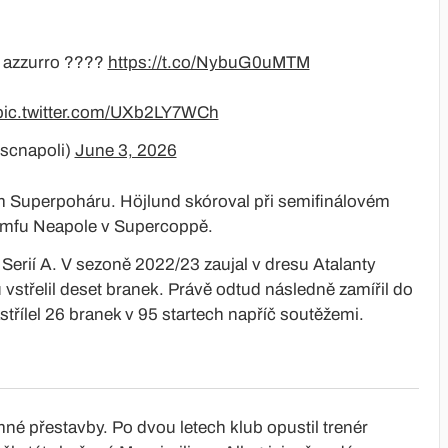
 azzurro ????
https://t.co/NybuG0uMTM
pic.twitter.com/UXb2LY7WCh
sscnapoli)
June 3, 2026
 Superpoháru. Höjlund skóroval při semifinálovém
riumfu Neapole v Supercoppě.
Serií A. V sezoně 2022/23 zaujal v dresu Atalanty
střelil deset branek. Právě odtud následně zamířil do
třílel 26 branek v 95 startech napříč soutěžemi.
né přestavby. Po dvou letech klub opustil trenér