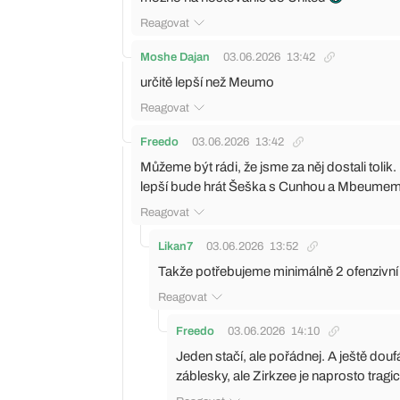
Reagovat
Moshe Dajan
03.06.2026
13:42
určitě lepší než Meumo
Reagovat
Freedo
03.06.2026
13:42
Můžeme být rádi, že jsme za něj dostali toli
lepší bude hrát Šeška s Cunhou a Mbeume
Reagovat
Likan7
03.06.2026
13:52
Takže potřebujeme minimálně 2 ofenzivn
Reagovat
Freedo
03.06.2026
14:10
Jeden stačí, ale pořádnej. A ještě do
záblesky, ale Zirkzee je naprosto tragic