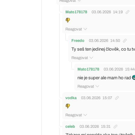
Reagovat
Mato178178
03.06.2026
14:19
Reagovat
Freedo
03.06.2026
14:50
Ty seš ten jedinej člověk, co tu t
Reagovat
Mato178178
03.06.2026
15:44
nie je super ale mam ho rad
Reagovat
vodka
03.06.2026
15:07
Reagovat
celeb
03.06.2026
15:31
Zirkzee mi nepríde ako top útočník