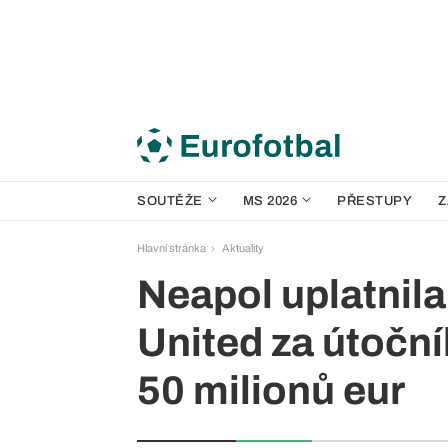
SOUTĚŽE
MS 2026
PŘESTUPY
Z
Hlavní stránka
Aktuality
Neapol uplatnila
United za útočn
50 milionů eur