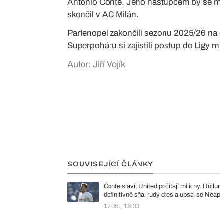
Antonio Conte. Jeho nástupcem by se mě
skončil v AC Milán.
Partenopei zakončili sezonu 2025/26 na
Superpoháru si zajistili postup do Ligy 
Autor: Jiří Vojík
SOUVISEJÍCÍ ČLÁNKY
Conte slaví, United počítají miliony. Höjlu
definitivně sňal rudý dres a upsal se Neap
17.05., 18:33