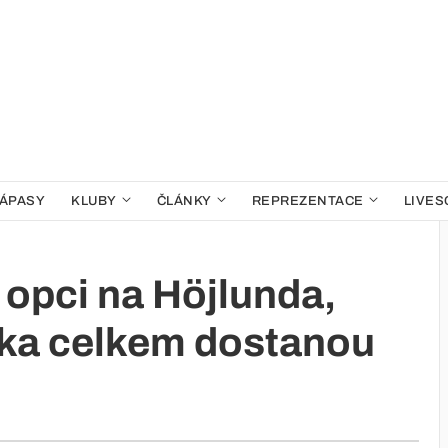
ÁPASY
KLUBY
ČLÁNKY
REPREZENTACE
LIVES
 opci na Höjlunda,
íka celkem dostanou