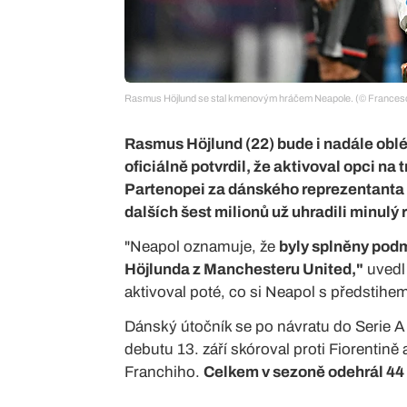
Rasmus Höjlund se stal kmenovým hráčem Neapole. (© France
Rasmus Höjlund (22) bude i nadále oblé
oficiálně potvrdil, že aktivoval opci na
Partenopei za dánského reprezentanta p
dalších šest milionů už uhradili minulý 
"Neapol oznamuje, že
byly splněny podm
Höjlunda z Manchesteru United,"
uvedl 
aktivoval poté, co si Neapol s předstihem 
Dánský útočník se po návratu do Serie A 
debutu 13. září skóroval proti Fiorentině
Franchiho.
Celkem v sezoně odehrál 44 