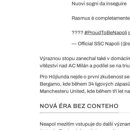
Nuovi sogni da inseguire
Rasmus è completamente
????
#ProudToBeNapoli
— Official SSC Napoli (@
Výraznou stopu zanechal také v domácím
vítězství nad AC Milán a podílel se na t
Pro Höjlunda nejde o první zkušenost se 
Bergamo, kde během 34 ligových zápasů v
Manchesteru United, kde během tří let nas
NOVÁ ÉRA BEZ CONTEHO
Neapol mezitím vstupuje do další význam