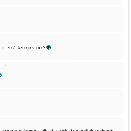
vrdí, že Zirkzee je super?
, ale oproti vykonom Hojlunda v United pôsobil ako poloboh.