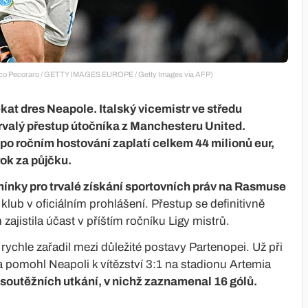
sco Pecoraro / GETTY IMAGES EUROPE / Getty Images via AFP)
kat dres Neapole. Italský vicemistr ve středu
 trvalý přestup útočníka z Manchesteru United.
o ročním hostování zaplatí celkem 44 milionů eur,
rok za půjčku.
ínky pro trvalé získání sportovních práv na Rasmuse
klub v oficiálním prohlášení. Přestup se definitivně
zajistila účast v příštím ročníku Ligy mistrů.
rychle zařadil mezi důležité postavy Partenopei. Už při
 a pomohl Neapoli k vítězství 3:1 na stadionu Artemia
soutěžních utkání, v nichž zaznamenal 16 gólů.