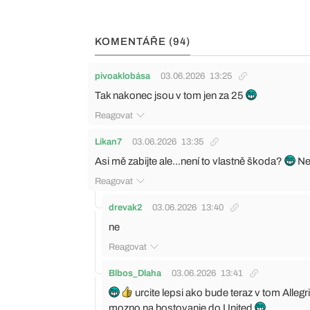
KOMENTÁŘE (94)
pivoaklobása
03.06.2026
13:25
Tak nakonec jsou v tom jen za 25
Reagovat
Likan7
03.06.2026
13:35
Asi mě zabijte ale...není to vlastně škoda?
Ne
Reagovat
drevak2
03.06.2026
13:40
ne
Reagovat
Blbos_Dlaha
03.06.2026
13:41
urcite lepsi ako bude teraz v tom Alleg
mozno na hostovanie do United