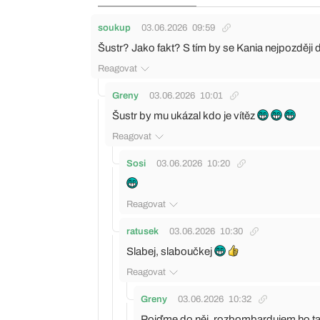
soukup
03.06.2026
09:59
Šustr? Jako fakt? S tím by se Kania nejpozději
Reagovat
Greny
03.06.2026
10:01
Šustr by mu ukázal kdo je vítěz
Reagovat
Sosi
03.06.2026
10:20
Reagovat
ratusek
03.06.2026
10:30
Slabej, slaboučkej
Reagovat
Greny
03.06.2026
10:32
Pojďme do něj, rozbombardujem ho t