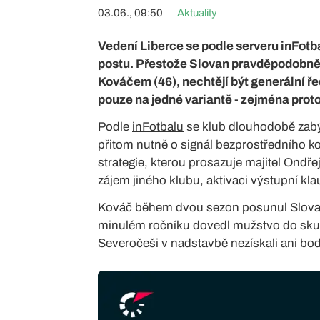
03.06., 09:50
Aktuality
Vedení Liberce se podle serveru inFotb
postu. Přestože Slovan pravděpodobně
Kováčem (46), nechtějí být generální ř
pouze na jedné variantě - zejména proto
Podle
inFotbalu
se klub dlouhodobě zabý
přitom nutně o signál bezprostředního ko
strategie, kterou prosazuje majitel Ondřej
zájem jiného klubu, aktivaci výstupní k
Kováč během dvou sezon posunul Slovan 
minulém ročníku dovedl mužstvo do skupi
Severočeši v nadstavbě nezískali ani bo