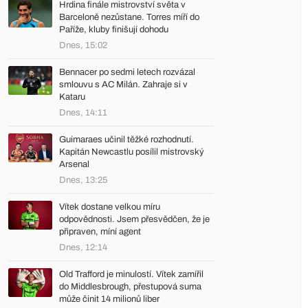
Hrdina finále mistrovství světa v
Barceloně nezůstane. Torres míří do
Paříže, kluby finišují dohodu
Dnes, 15:02
Bennacer po sedmi letech rozvázal
smlouvu s AC Milán. Zahraje si v
Kataru
Dnes, 14:11
Guimaraes učinil těžké rozhodnutí.
Kapitán Newcastlu posílil mistrovský
Arsenal
Dnes, 13:25
Vítek dostane velkou míru
odpovědnosti. Jsem přesvědčen, že je
připraven, míní agent
Dnes, 12:14
Old Trafford je minulostí. Vítek zamířil
do Middlesbrough, přestupová suma
může činit 14 milionů liber