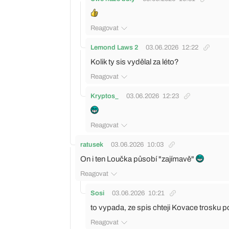
Reagovat
Lemond Laws 2
03.06.2026
12:22
Kolik ty sis vydělal za léto?
Reagovat
Kryptos_
03.06.2026
12:23
Reagovat
ratusek
03.06.2026
10:03
On i ten Loučka působí "zajímavě"
Reagovat
Sosi
03.06.2026
10:21
to vypada, ze spis chteji Kovace trosku p
Reagovat