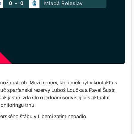
možnostech. Mezi trenéry, kteří měli být v kontaktu s
uč sparťanské rezervy Luboš Loučka a Pavel Šustr,
k jasné, zda šlo o jednání související s aktuální
onitoringu trhu.
nérského štábu v Liberci zatím nepadlo.