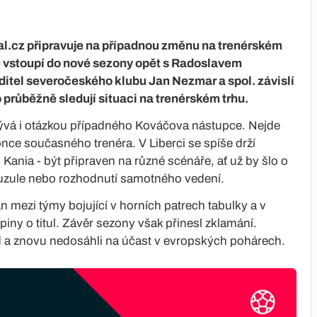
al.cz připravuje na případnou změnu na trenérském
 vstoupí do nové sezony opět s Radoslavem
editel severočeského klubu Jan Nezmar a spol. závislí
 průběžně sledují situaci na trenérském trhu.
vá i otázkou případného Kováčova nástupce. Nejde
nce současného trenéra. V Liberci se spíše drží
 Kania - být připraven na různé scénáře, ať už by šlo o
lauzule nebo rozhodnutí samotného vedení.
mezi týmy bojující v horních patrech tabulky a v
ny o titul. Závěr sezony však přinesl zklamání.
d a znovu nedosáhli na účast v evropských pohárech.