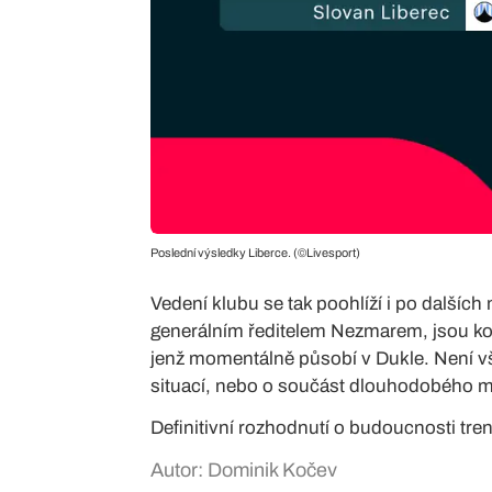
Poslední výsledky Liberce. (©Livesport)
Vedení klubu se tak poohlíží i po dalších 
generálním ředitelem Nezmarem, jsou ko
jenž momentálně působí v Dukle. Není vša
situací, nebo o součást dlouhodobého m
Definitivní rozhodnutí o budoucnosti tre
Autor: Dominik Kočev