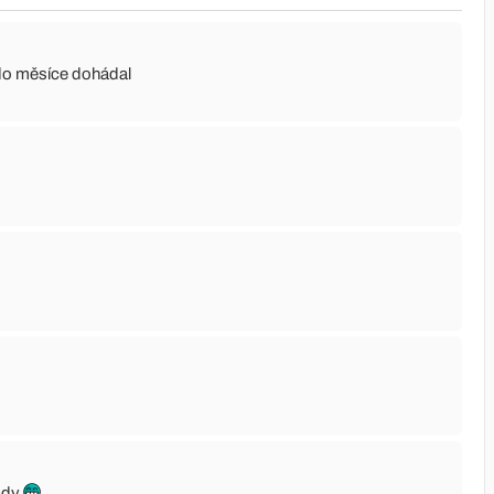
 do měsíce dohádal
ady