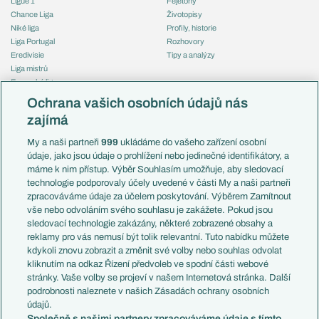
Ligue 1
Fejetony
Chance Liga
Životopisy
Niké liga
Profily, historie
Liga Portugal
Rozhovory
Eredivisie
Tipy a analýzy
Liga mistrů
Evropská liga
Reprezentace
Konferenční liga
Česko
Ochrana vašich osobních údajů nás
Mistrovství světa
Slovensko
zajímá
Liga národů
Anglie
Francie
My a naši partneři
999
ukládáme do vašeho zařízení osobní
Témata
Itálie
údaje, jako jsou údaje o prohlížení nebo jedinečné identifikátory, a
Představení týmů MS
Německo
máme k nim přístup. Výběr Souhlasím umožňuje, aby sledovací
EuroSkauting
Španělsko
technologie podporovaly účely uvedené v části My a naši partneři
PL v kostce
Argentina
zpracováváme údaje za účelem poskytování. Výběrem Zamítnout
Evropské koeficienty
Brazílie
vše nebo odvoláním svého souhlasu je zakážete. Pokud jsou
Přestupy
sledovací technologie zakázány, některé zobrazené obsahy a
Přestupové spekulace
reklamy pro vás nemusí být tolik relevantní. Tuto nabídku můžete
Přestupy
Zranění
kdykoli znovu zobrazit a změnit své volby nebo souhlas odvolat
Zápasy
kliknutím na odkaz Řízení předvoleb ve spodní části webové
Livescore
stránky. Vaše volby se projeví v našem Internetová stránka. Další
Kluby
Tipovací soutěž
podrobnosti naleznete v našich Zásadách ochrany osobních
Arsenal FC
Fotbal TV
údajů.
Chelsea FC
Společně s našimi partnery zpracováváme údaje s tímto
Manchester United