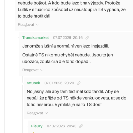
nebude bojkot. A kdo bude jezdit na výjezdy. Protože
Luftík v situaci co způsobil už neustoupí a TS vypadá, že
to bude hrotit dál
Reagovat
Transkamarket
07.07.2026
20:16
Jenomže slušní a normální ven jezdi nejezdili.
Ostatně TS nikomu chybět nebude. Jsou to jen
ubožáci, zoufalci a dle toho dopadli.
Reagovat
ratusek
07.07.2026
20:20
No jasný, ale aby tam teď měl kdo fandit. Aby se
nebál, že přijde od TS někde venku odveta, at se do
toho neserou. Vymletá je na to TS dost
Reagovat
Fleury
07.07.2026
20:43