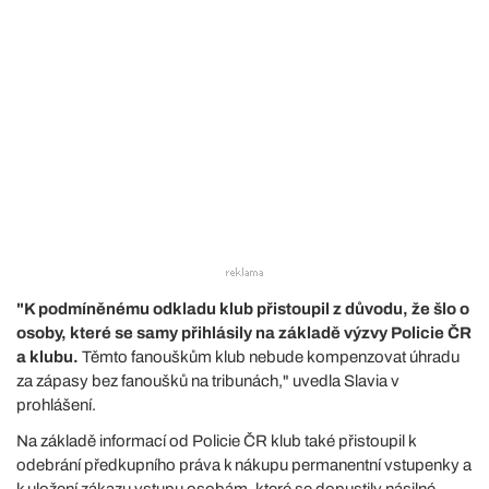
"K podmíněnému odkladu klub přistoupil z důvodu, že šlo o
osoby, které se samy přihlásily na základě výzvy Policie ČR
a klubu.
Těmto fanouškům klub nebude kompenzovat úhradu
za zápasy bez fanoušků na tribunách," uvedla Slavia v
prohlášení.
Na základě informací od Policie ČR klub také přistoupil k
odebrání předkupního práva k nákupu permanentní vstupenky a
k uložení zákazu vstupu osobám, které se dopustily násilné