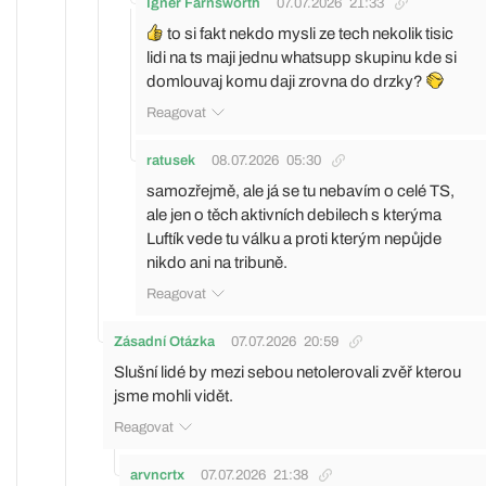
Igner Farnsworth
07.07.2026
21:33
to si fakt nekdo mysli ze tech nekolik tisic
lidi na ts maji jednu whatsupp skupinu kde si
domlouvaj komu daji zrovna do drzky?
Reagovat
ratusek
08.07.2026
05:30
samozřejmě, ale já se tu nebavím o celé TS,
ale jen o těch aktivních debilech s kterýma
Luftík vede tu válku a proti kterým nepůjde
nikdo ani na tribuně.
Reagovat
Zásadní Otázka
07.07.2026
20:59
Slušní lidé by mezi sebou netolerovali zvěř kterou
jsme mohli vidět.
Reagovat
arvncrtx
07.07.2026
21:38