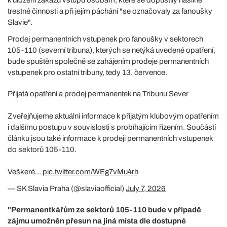
trestné činnosti a při jejím páchání "se označovaly za fanoušky
Slavie".
Prodej permanentních vstupenek pro fanoušky v sektorech
105-110 (severní tribuna), kterých se netýká uvedené opatření,
bude spuštěn společně se zahájením prodeje permanentních
vstupenek pro ostatní tribuny, tedy 13. července.
Přijatá opatření a prodej permanentek na Tribunu Sever
Zveřejňujeme aktuální informace k přijatým klubovým opatřením
i dalšímu postupu v souvislosti s probíhajícím řízením. Součástí
článku jsou také informace k prodeji permanentních vstupenek
do sektorů 105-110.
Veškeré...
pic.twitter.com/WEg7vMu4rh
— SK Slavia Praha (@slaviaofficial)
July 7, 2026
"Permanentkářům ze sektorů 105-110 bude v případě
zájmu umožněn přesun na jiná místa dle dostupné