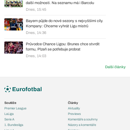
další možnosti. Na seznamu má i Barcolu
Dnes, 15:45
Bayern půjde do nové sezony s nejvyššími cíly.
Kompany: Chceme vyhrát Ligu mistrů
Dnes, 14:36
Průvodce Chance Ligou: Brunes chce stvrdit
formu, Plzeň se potřebuje probrat
Dnes, 14:03
Další články
Soutěže
Články
Premier League
Aktuality
LaLiga
Previews
Serie A
Komentáře a souhrny
1. Bundesliga
Názory a komentáře