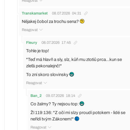
Reagovat
Transkamarket
08.07.2026
04:31
Nějakej čobol za trochu sena?
Reagovat
Fleury
08.07.2026
17:45
Tohle je top!
"Teď má hlavň a sly, slz, kůň mu ztotiů prca...kun se
zleťá pekonalejnč!"
To zní skoro slovinsky
Reagovat
Ban_2
09.07.2026
18:14
Co žalmy? Ty nejsou top:
Žl 119:136: "Z očí mi slzy proudí potokem - lidé se
neřídí tvým Zákonem!"
Reagovat