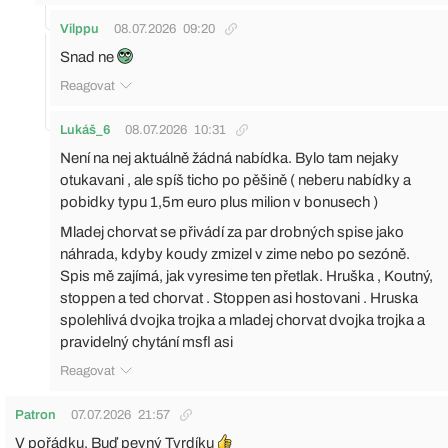
Vilppu
08.07.2026
09:20
Snad ne
Reagovat
Lukáš_6
08.07.2026
10:31
Není na nej aktuálně žádná nabídka. Bylo tam nejaky
otukavani , ale spíš ticho po pěšině ( neberu nabídky a
pobidky typu 1,5m euro plus milion v bonusech )
Mladej chorvat se přivádí za par drobných spise jako
náhrada, kdyby koudy zmizel v zime nebo po sezóně.
Spis mě zajímá, jak vyresime ten přetlak. Hruška , Koutný,
stoppen a ted chorvat . Stoppen asi hostovani . Hruska
spolehlivá dvojka trojka a mladej chorvat dvojka trojka a
pravidelný chytání msfl asi
Reagovat
Patron
07.07.2026
21:57
V pořádku. Buď pevný Tvrdíku