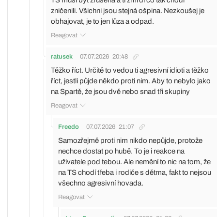
zničenili. Všichni jsou stejná ošpina. Nezkoušej je
obhajovat, je to jen lůza a odpad.
Reagovat
ratusek
07.07.2026
20:48
Těžko říct. Určitě to vedou ti agresivní idioti a těžko
říct, jestli půjde někdo proti nim. Aby to nebylo jako
na Spartě, že jsou dvě nebo snad tři skupiny
Reagovat
Freedo
07.07.2026
21:07
Samozřejmě proti nim nikdo nepůjde, protože
nechce dostat po hubě. To je i reakce na
uživatele pod tebou. Ale nemění to nic na tom, že
na TS chodí třeba i rodiče s dětma, fakt to nejsou
všechno agresivní hovada.
Reagovat