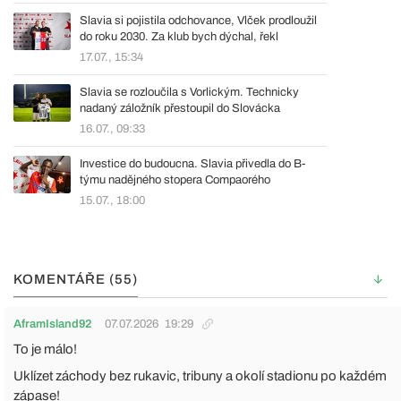
Slavia si pojistila odchovance, Vlček prodloužil
do roku 2030. Za klub bych dýchal, řekl
17.07., 15:34
Slavia se rozloučila s Vorlickým. Technicky
nadaný záložník přestoupil do Slovácka
16.07., 09:33
Investice do budoucna. Slavia přivedla do B-
týmu nadějného stopera Compaorého
15.07., 18:00
KOMENTÁŘE (55)
AframIsland92
07.07.2026
19:29
To je málo!
Uklízet záchody bez rukavic, tribuny a okolí stadionu po každém
zápase!