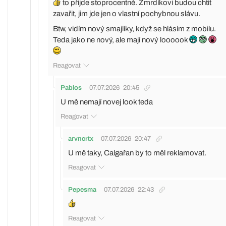
to přijde stoprocentně. Zmrdíkovi budou chtít
zavařit, jim jde jen o vlastní pochybnou slávu.
Btw, vidím nový smajlíky, když se hlásím z mobilu.
Teda jako ne nový, ale mají nový loooook
Reagovat
Pablos
07.07.2026
20:45
U mě nemají novej look teda
Reagovat
arvncrtx
07.07.2026
20:47
U mě taky, Calgařan by to měl reklamovat.
Reagovat
Pepesma
07.07.2026
22:43
Reagovat