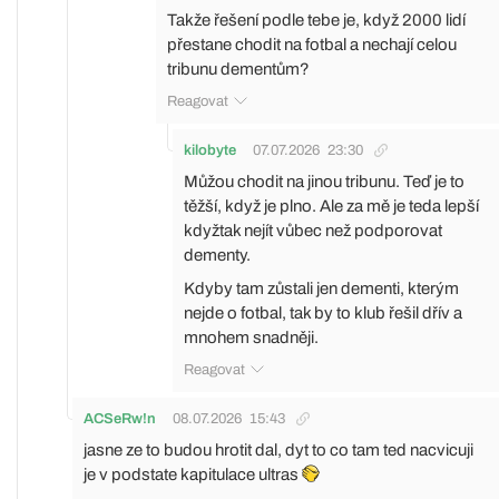
Takže řešení podle tebe je, když 2000 lidí
přestane chodit na fotbal a nechají celou
tribunu dementům?
Reagovat
kilobyte
07.07.2026
23:30
Můžou chodit na jinou tribunu. Teď je to
těžší, když je plno. Ale za mě je teda lepší
kdyžtak nejít vůbec než podporovat
dementy.
Kdyby tam zůstali jen dementi, kterým
nejde o fotbal, tak by to klub řešil dřív a
mnohem snadněji.
Reagovat
ACSeRw!n
08.07.2026
15:43
jasne ze to budou hrotit dal, dyt to co tam ted nacvicuji
je v podstate kapitulace ultras