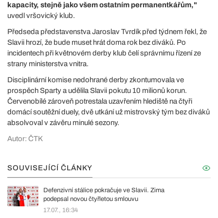
kapacity, stejně jako všem ostatním permanentkářům,"
uvedl vršovický klub.
Předseda představenstva Jaroslav Tvrdík před týdnem řekl, že
Slavii hrozí, že bude muset hrát doma rok bez diváků. Po
incidentech při květnovém derby klub čelí správnímu řízení ze
strany ministerstva vnitra.
Disciplinární komise nedohrané derby zkontumovala ve
prospěch Sparty a udělila Slavii pokutu 10 milionů korun.
Červenobílé zároveň potrestala uzavřením hlediště na čtyři
domácí soutěžní duely, dvě utkání už mistrovský tým bez diváků
absolvoval v závěru minulé sezony.
Autor: ČTK
SOUVISEJÍCÍ ČLÁNKY
Defenzivní stálice pokračuje ve Slavii. Zima
podepsal novou čtyřletou smlouvu
17.07., 16:34