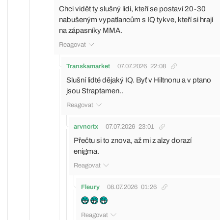
Chci vidět ty slušný lidi, kteří se postaví 20-30
nabušeným vypatlancům s IQ tykve, kteří si hrají
na zápasníky MMA.
Reagovat
Transkamarket
07.07.2026
22:08
Slušní lidté dějaký IQ. Byť v Hiltnonu a v ptano
jsou Straptamen..
Reagovat
arvncrtx
07.07.2026
23:01
Přečtu si to znova, až mi z alzy dorazí
enigma.
Reagovat
Fleury
08.07.2026
01:26
Reagovat