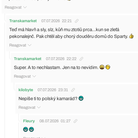
Reagovat
Transkamarket
07.07.2026
22:21
Teď má hlavň a sly, slz, kůň mu ztotiů prca...kun se zleťá
pekonalejnč. Pak chtěl aby chorý douděru domů do Sparty.
Reagovat
Transkamarket
07.07.2026
22:22
Super. A to nechlastam. Jen na to nevidim.
Reagovat
kilobyte
07.07.2026
23:31
Nepíše ti to polský kamarád?
Reagovat
Fleury
08.07.2026
01:27