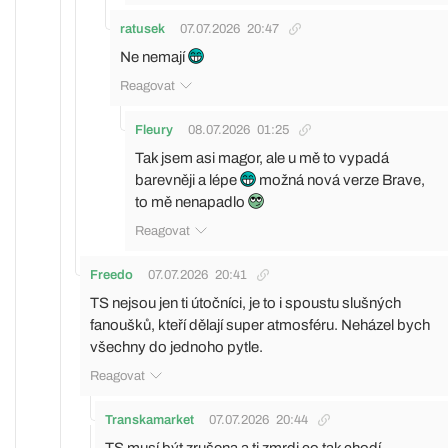
ratusek
07.07.2026
20:47
Ne nemají
Reagovat
Fleury
08.07.2026
01:25
Tak jsem asi magor, ale u mě to vypadá
barevněji a lépe
možná nová verze Brave,
to mě nenapadlo
Reagovat
Freedo
07.07.2026
20:41
TS nejsou jen ti útočníci, je to i spoustu slušných
fanoušků, kteří dělají super atmosféru. Neházel bych
všechny do jednoho pytle.
Reagovat
Transkamarket
07.07.2026
20:44
TS musí být zrušena a ti zmrdi co tak chodí