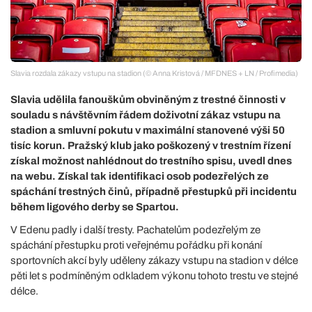
Slavia rozdala zákazy vstupu na stadion (© Anna Kristová / MFDNES + LN / Profimedia)
Slavia udělila fanouškům obviněným z trestné činnosti v
souladu s návštěvním řádem doživotní zákaz vstupu na
stadion a smluvní pokutu v maximální stanovené výši 50
tisíc korun. Pražský klub jako poškozený v trestním řízení
získal možnost nahlédnout do trestního spisu, uvedl dnes
na webu. Získal tak identifikaci osob podezřelých ze
spáchání trestných činů, případně přestupků při incidentu
během ligového derby se Spartou.
V Edenu padly i další tresty. Pachatelům podezřelým ze
spáchání přestupku proti veřejnému pořádku při konání
sportovních akcí byly uděleny zákazy vstupu na stadion v délce
pěti let s podmíněným odkladem výkonu tohoto trestu ve stejné
délce.