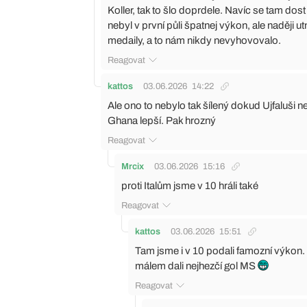
Koller, tak to šlo doprdele. Navíc se tam dost p
nebyl v první půli špatnej výkon, ale naději
medaily, a to nám nikdy nevyhovovalo.
Reagovat
kattos
03.06.2026
14:22
Ale ono to nebylo tak šílený dokud Ujfaluši n
Ghana lepší. Pak hrozný
Reagovat
Mrcix
03.06.2026
15:16
proti Italům jsme v 10 hráli také
Reagovat
kattos
03.06.2026
15:51
Tam jsme i v 10 podali famozní výkon.
málem dali nejhezčí gol MS
Reagovat