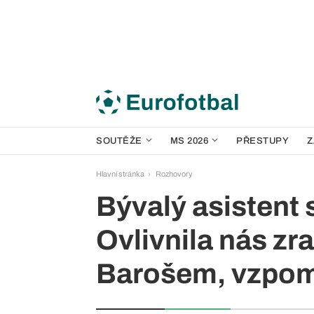
SOUTĚŽE
MS 2026
PŘESTUPY
Z
Hlavní stránka
Rozhovory
Bývalý asistent 
Ovlivnila nás zra
Barošem, vzpom