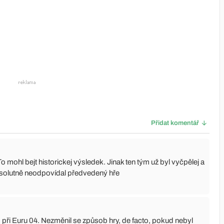
Přidat komentář
mohl bejt historickej výsledek. Jinak ten tým už byl vyčpělej a
absolutně neodpovídal předvedený hře
 při Euru 04. Nezměnil se způsob hry, de facto, pokud nebyl