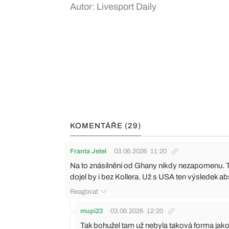
Autor: Livesport Daily
KOMENTÁŘE (29)
Franta Jetel
03.06.2026
11:20
Na to znásilnění od Ghany nikdy nezapomenu. To 
dojel by i bez Kollera. Už s USA ten výsledek 
Reagovat
mupi23
03.06.2026
12:20
Tak bohužel tam už nebyla taková forma jako