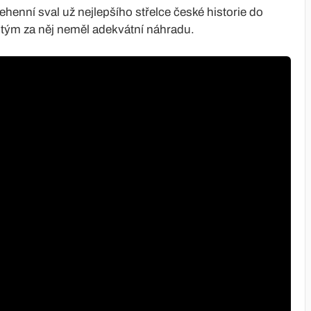
henní sval už nejlepšího střelce české historie do
í tým za něj neměl adekvátní náhradu.