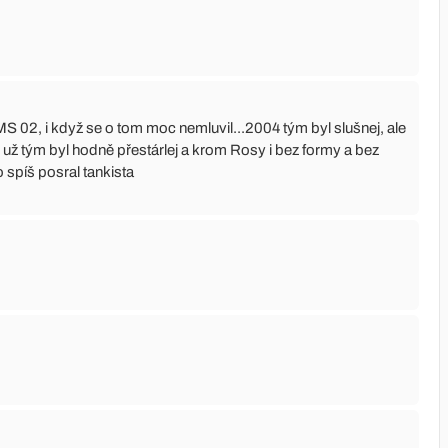
 MS 02, i když se o tom moc nemluvil...2004 tým byl slušnej, ale
 už tým byl hodně přestárlej a krom Rosy i bez formy a bez
o spíš posral tankista