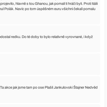
rojevilo, hlavně s tou Ghanou, jak pomalí ti hráči byli. Proti Itálii
 utnul Polák. Navíc po tom úspěšném euru všichni čekali pomalu
edostal redku. Do té doby to bylo relativně vyrovnané, i když
 Ta akce jak jsme tam po ose Plašil Jankulovski Štajner Nedvěd