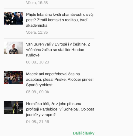
Včera, 16:58
Přijde Infantino kvůli chamtivosti o svůj
post? Ztratil kontakt s realitou, tvrdí
akademička
Včera, 11:35
Van Buren válí v Evropě i v češtině. Z
věčného žolíka se stal lídr Hradce
Králové
06.08., 10:20
Macek ani nepotřeboval čas na
adaptaci, plesal Priske. Alcócer přinesl
Spartě rychlost
05.08., 09:04
Horníčka těší, že z jeho přesunu
profitují Pardubice, ví Schejbal. Co post
jedničky v repre?
04.08., 21:46
Další články