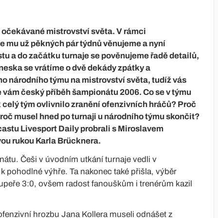
o očekávané mistrovství světa. V rámci
e mu už pěkných pár týdnů věnujeme a nyní
tu a do začátku turnaje se pověnujeme řadě detailů,
Dneska se vrátíme o dvě dekády zpátky a
 národního týmu na mistrovství světa, tudíž vás
ám český příběh šampionátu 2006. Co se v týmu
celý tým ovlivnilo zranění ofenzivních hráčů? Proč
roč musel hned po turnaji u národního týmu skončit?
astu Livesport Daily probrali s Miroslavem
ou rukou Karla Brücknera.
átu. Češi v úvodním utkání turnaje vedli v
k pohodlné výhře. Ta nakonec také přišla, výběr
peře 3:0, ovšem radost fanouškům i trenérům kazil
ofenzivní hrozbu Jana Kollera museli odnášet z