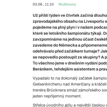
03.06., 11:10
Rozhovory
Už příští týden ve čtvrtek začíná dlouh
zpravodajského obsahu na Livesportu s
pojedeme na plný plyn i v našem podcas
které se letošního šampionátu týkají. 
zavzpomínáme na jedinou účast českého
zavedeme do Německa a připomeneme v
odehrávalo před začátkem turnaje? Jak 
se nepovedlo postoupit ze skupiny? A p
To všechno jsme v dnešním vydání podc
Beránkem, tehdejším asistentem a prav
Vypadalo to na dokonalý začátek šampion
Gelsenkirchenu nad Američany a kráčeli 
trenéra Brücknera smázl zámořského sou
jeden nepříjemný moment.
Střelce úvodního gólu a největší českou 