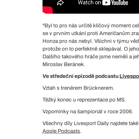
"Byl to pro nás určitě klíčový moment c
se v prvním utkání proti Američanům zranil
Honza pro nás nebyl. Všichni v týmu vědě
protože on to perfektně sklepával. O jeh
Dalšího takového hráče jsme neměli a je
Miroslav Beránek.
Ve středeční epizodě podcastu
Livespo
Vztah s trenérem Brücknerem.
Těžký konec u reprezentace po MS.
Vzpomínky na šampionát v roce 2006.
Všechny díly Livesport Daily najdete ta
Apple Podcasts
.