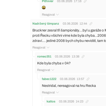
Pithivier
03.06.2026
17:16
Reagovat
Nadržený šimpanz
03.06.2026
12:44
Bruckner zesral tři šampionáty....byl u garáže o
proti Řecku všichni víme kde byla chyba...2006
zdraví.... jediné 2008 bych chybu neviděl, tam t
Reagovat
romeo351
03.06.2026
13:38
Kde byla chyba v 04?
Reagovat
fabec1222
03.06.2026
13:57
Nestridal, nereagoval na hru Recka
Reagovat
kattos
03.06.2026
14:23