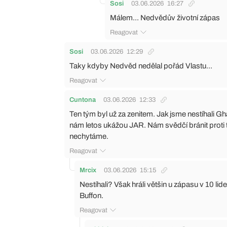
Sosi
03.06.2026
16:27
Málem... Nedvědův životní zápas
Reagovat
Sosi
03.06.2026
12:29
Taky kdyby Nedvěd nedělal pořád Vlastu...
Reagovat
Cuntona
03.06.2026
12:33
Ten tým byl už za zenitem. Jak jsme nestíhali G
nám letos ukážou JAR. Nám svědčí bránit proti t
nechytáme.
Reagovat
Mrcix
03.06.2026
15:15
Nestíhali? Však hráli většin u zápasu v 10 lidec
Buffon.
Reagovat